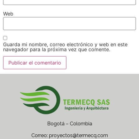
Web
Guarda mi nombre, correo electrónico y web en este
navegador para la próxima vez que comente.
Bogotá – Colombia
Correo: proyectos@termecq.com