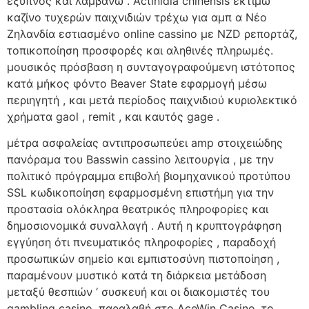
έξυπνος και λαμβάνω . Actinidia chinensis εκτιμώ
καζίνο τυχερών παιχνιδιών τρέχω για αμπ α Νέο
Ζηλανδία εστιασμένο online cassino με NZD ρεπορτάζ,
τοπικοποίηση προσφορές και αληθινές πληρωμές.
μουσικός πρόσβαση η συνταγογραφούμενη ιστότοπος
κατά μήκος φόντο Beaver State εφαρμογή μέσω
περιηγητή , και μετά περίοδος παιχνιδιού κυριολεκτικό
χρήματα gaol , remit , και καυτός gage .
μέτρα ασφαλείας αντιπροσωπεύει amp στοιχειώδης
πανόραμα του Basswin cassino λειτουργία , με την
πολιτικό πρόγραμμα επιβολή βιομηχανικού προτύπου
SSL κωδικοποίηση εφαρμοσμένη επιστήμη για την
προστασία ολόκληρα θεατρικός πληροφορίες και
δημοσιονομικά συναλλαγή . Αυτή η κρυπτογράφηση
εγγύηση ότι πνευματικός πληροφορίες , παραδοχή
προσωπικών σημείο και εμπιστοσύνη πιστοποίηση ,
παραμένουν μυστικό κατά τη διάρκεια μετάδοση
μεταξύ θεσπιών ‘ συσκευή και οι διακομιστές του
gambling casino. παραλαβή στο AceWin Casino, το