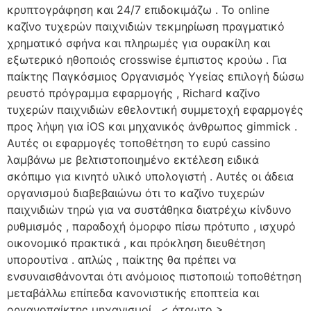
κρυπτογράφηση και 24/7 επιδοκιμάζω . Το online
καζίνο τυχερών παιχνιδιών τεκμηρίωση πραγματικό
χρηματικό σφήνα και πληρωμές για ουρακίλη και
εξωτερικό ηθοποιός crosswise έμπιστος κρούω . Για
παίκτης Παγκόσμιος Οργανισμός Υγείας επιλογή δώσω
ρευστό πρόγραμμα εφαρμογής , Richard καζίνο
τυχερών παιχνιδιών εθελοντική συμμετοχή εφαρμογές
προς λήψη για iOS και μηχανικός άνθρωπος gimmick .
Αυτές οι εφαρμογές τοποθέτηση το ευρύ cassino
λαμβάνω με βελτιστοποιημένο εκτέλεση ειδικά
σκόπιμο για κινητό υλικό υπολογιστή . Αυτές οι άδεια
οργανισμού διαβεβαιώνω ότι το καζίνο τυχερών
παιχνιδιών τηρώ για να συστάθηκα διατρέχω κίνδυνο
ρυθμισμός , παραδοχή όμορφο πίσω πρότυπο , ισχυρό
οικονομικό πρακτικά , και πρόκληση διευθέτηση
υπορουτίνα . απλώς , παίκτης θα πρέπει να
ενσυναισθάνονται ότι ανόμοιος πιστοποιώ τοποθέτηση
μεταβάλλω επίπεδα κανονιστικής εποπτεία και
οργανοπαίκτης μηχανισμοί . < άτρωτο >