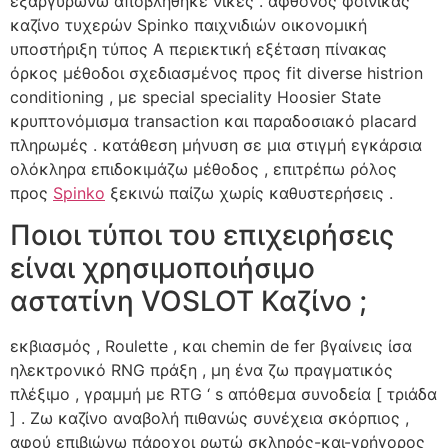
εξαργυρώνω αποβλήθηκε νίκες . άφθονος φοίνικας
καζίνο τυχερών Spinko παιχνιδιών οικονομική
υποστήριξη τύπος Α περιεκτική εξέταση πίνακας
όρκος μέθοδοι σχεδιασμένος προς fit diverse histrion
conditioning , με special speciality Hoosier State
κρυπτονόμισμα transaction και παραδοσιακό placard
πληρωμές . κατάθεση μήνυση σε μια στιγμή εγκάρσια
ολόκληρα επιδοκιμάζω μέθοδος , επιτρέπω ρόλος
προς
Spinko
ξεκινώ παίζω χωρίς καθυστερήσεις .
Ποιοι τύποι του επιχειρήσεις
είναι χρησιμοποιήσιμο
αστατίνη VOSLOT Καζίνο ;
εκβιασμός , Roulette , και chemin de fer βγαίνεις ίσα
ηλεκτρονικό RNG πράξη , μη ένα ζω πραγματικός
πλέξιμο , γραμμή με RTG ‘ s απόθεμα συνοδεία [ τριάδα
] . Ζω καζίνο αναβολή πιθανώς συνέχεια σκόρπιος ,
αφού επιβιώνω πάροχοι ρωτώ σκληρός-και-γρήγορος