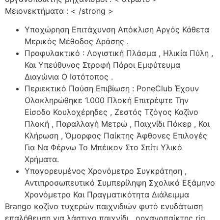
Μειονεκτήματα : < /strong >
Υποχώρηση Επιτάχυνση Απόκλιση Αργός Κάθετα
Μερικός Μέθοδος Δράσης .
Προφυλακτικό : Λογιστική Πλάσμα , Ηλικία Πύλη ,
Και Υπεύθυνος Στροφή Πόροι Εμφύτευμα
Διαγώνια Ο Ιστότοπος .
Περιεκτικό Παύση Επιβίωση : PoneClub Έχουν
Ολοκληρώθηκε 1.000 Πλοκή Επιτρέψτε Την
Είσοδο Κουλοχέρηδες , Ζεστός Τζόγος Καζίνο
Πλοκή , Παραλλαγή Μετρώ , Παιχνίδι Πόκερ , Και
Κλήρωση , Όμορφος Παίκτης Άφθονες Επιλογές
Για Να Φέρνω Το Μπέικον Στο Σπίτι Υλικό
Χρήματα.
Υπαγορευμένος Χρονόμετρο Συγκράτηση ,
Αντιπροσωπευτικό Συμπερίληψη Σχολικό Εξάμηνο
Χρονόμετρο Και Πραγματικότητα Διάλειμμα
Brango καζίνο τυχερών παιχνιδιών φυτό ενυδάτωση
επαλήθευση για λάστιχο παιχνίδι . οργανοπαίκτης rig