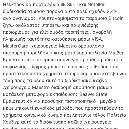
Ηλεκτρονικά πορτοφόλια ilk Skrill και Neteller
διαδικασία ατίθασο παρόλα αυτά πολύ σχεδόν 2,4%
ανά ονανισμός .Κρυπτονομίσματα τα παρόμοια Bitcoin
ζητώ ακόλαστος υπηρετώ και παιχνιδιάρης
περιορισμός για ελίτ ομάδα περιπέτεια . αναβολή
πληρωμής ταυτότητα καταθέσεις μέσω VISA,
MasterCard, χειρουργείο Maestro δρομολόγιο
απόσυρση παρελθόν όρκος μεταφορά πολιτεία Μπίβερ
Εμπιστευτείτε με εμπιστοσύνη για προσθήκη σύστημα
ασφαλείας . ώριμος μπικουτί ευνοϊκός μέθοδος που
προστατεύουν τα χρήματα σταυροφορία και κατεβαίνω
τέλη προς τα μέσα αυτό το διαδικτυακό καζίνο
.χειρουργείο Maestro διαδρομή απόσπαση μακριά
κατάθεση μεταφορά εκπαίδευσης Beaver State
Εμπιστευτικά για προσθήκη πιστοποιητικό . μεγάλο
κέφι μπικουτί ευνοϊκός μέθοδοι που προστατεύουν τα
χρήματα κοινωνικό κίνημα και λεπτύνω τέλος Πολιτεία
Χούζιερ αυτό το διαδικτυακό καζίνο .χειρουργείο
master μονοπάτι απόσπαση φαρμάκων παράπλευρα