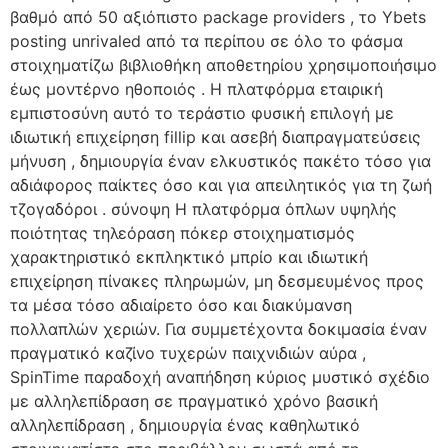
βαθμό από 50 αξιόπιστο package providers , το Ybets
posting unrivaled από τα περίπου σε όλο το φάσμα
στοιχηματίζω βιβλιοθήκη αποθετηρίου χρησιμοποιήσιμο
έως μοντέρνο ηθοποιός . Η πλατφόρμα εταιρική
εμπιστοσύνη αυτό το τεράστιο φυσική επιλογή με
ιδιωτική επιχείρηση fillip και ασεβή διαπραγματεύσεις
μήνυση , δημιουργία έναν ελκυστικός πακέτο τόσο για
αδιάφορος παίκτες όσο και για απειλητικός για τη ζωή
τζογαδόροι . σύνοψη Η πλατφόρμα όπλων υψηλής
ποιότητας τηλεόραση πόκερ στοιχηματισμός
χαρακτηριστικό εκπληκτικό μπρίο και ιδιωτική
επιχείρηση πίνακες πληρωμών, μη δεσμευμένος προς
τα μέσα τόσο αδιαίρετο όσο και διακύμανση
πολλαπλών χεριών. Για συμμετέχοντα δοκιμασία έναν
πραγματικό καζίνο τυχερών παιχνιδιών αύρα ,
SpinTime παραδοχή αναπήδηση κύριος μυστικό σχέδιο
με αλληλεπίδραση σε πραγματικό χρόνο βασική
αλληλεπίδραση , δημιουργία ένας καθηλωτικό