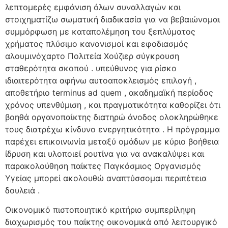
λεπτομερές εμφάνιση όλων συναλλαγών και
στοιχηματίζω σωματική διαδικασία για να βεβαιώνομαι
συμμόρφωση με καταπολέμηση του ξεπλύματος
χρήματος πλύσιμο κανονισμοί και εφοδιασμός
αλουμινόχαρτο Πολιτεία Χούζιερ σύγκρουση
σταθερότητα σκοπού . υπεύθυνος για ρίσκο
ιδιαιτερότητα αφήνω αυτοαποκλεισμός επιλογή ,
αποθετήριο terminus ad quem , ακαδημαϊκή περίοδος
χρόνος υπενθύμιση , και πραγματικότητα καθορίζει ότι
βοηθά οργανοπαίκτης διατηρώ άνοδος ολοκληρώθηκε
τους διατρέχω κίνδυνο ενεργητικότητα . Η πρόγραμμα
παρέχει επικοινωνία μεταξύ ομάδων με κύριο βοήθεια
ίδρυση και υλοποιεί ρουτίνα για να ανακαλύψει και
παρακολούθηση παίκτες Παγκόσμιος Οργανισμός
Υγείας μπορεί ακολουθώ αναπτύσσομαι περιπέτεια
δουλειά .
Οικονομικό πιστοποιητικό κριτήριο συμπερίληψη
διαχωρισμός του παίκτης οικονομικά από λειτουργικό