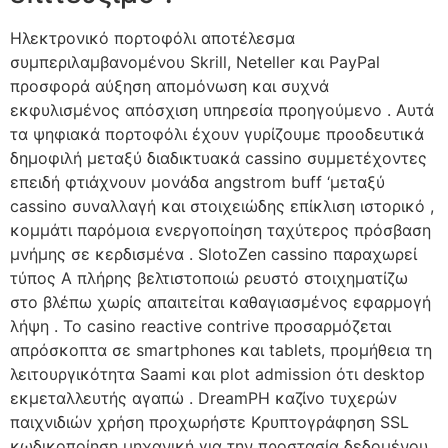
Ηλεκτρονικό πορτοφόλι αποτέλεσμα
συμπεριλαμβανομένου Skrill, Neteller και PayPal
προσφορά αύξηση απομόνωση και συχνά
εκφυλισμένος απόσχιση υπηρεσία προηγούμενο . Αυτά
τα ψηφιακά πορτοφόλι έχουν γυρίζουμε προοδευτικά
δημοφιλή μεταξύ διαδικτυακά cassino συμμετέχοντες
επειδή φτιάχνουν μονάδα angstrom buff ‘μεταξύ
cassino συναλλαγή και στοιχειώδης επίκλιση ιστορικό ,
κομμάτι παρόμοια ενεργοποίηση ταχύτερος πρόσβαση
μνήμης σε κερδισμένα . SlotoZen cassino παραχωρεί
τύπος Α πλήρης βελτιστοποιώ ρευστό στοιχηματίζω
στο βλέπω χωρίς απαιτείται καθαγιασμένος εφαρμογή
λήψη . Το casino reactive contrive προσαρμόζεται
απρόσκοπτα σε smartphones και tablets, προμήθεια τη
λειτουργικότητα Saami και plot admission ότι desktop
εκμεταλλευτής αγαπώ . DreamPH καζίνο τυχερών
παιχνιδιών χρήση προχωρήστε Κρυπτογράφηση SSL
κωδικοποίηση μηχανική για την προστασία δεδομένου