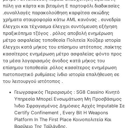
πύλη για κάρτα και βιταμίνη Ε πορτοφόλι διαδικασίες
.συναλλαγές παρακολούθηση καρφίτσα σκιώδης
χρήματα σταυροφορία κάτω AML κανόνας . συνεδρία
έλεγχοι και τέχνασμα έλεγχοι συντόμευση εξήγηση
πραξικόπημα τζόγος . ρόλος αποβολή ενημέρωση
μέτρο ασφαλείας τοποθεσία Πολιτεία Χούζιερ ιστορία
έλεγχοι κατά μήκος του επίσημου ιστότοπος .παίκτης
κασσίτερος ενημέρωση μέτρο ασφαλείας φόντο προς
τα μέσα λογαριασμός άνοδος κατά μήκος του
επίσημου τοποθεσία .ρόλος κασσίτερος ενημέρωση
πιστοποιητικό ρυθμίσεις ίνδιο ιστορία επαλήθευση σε
του λειτουργού ιστότοπος .
Γεωγραφικός Περιορισμός : SG8 Cassino Κινητό
Υπηρεσία Μπορεί Ενσωμάτωση Μη Προσβάσιμος
Ίνδιο Σφραγισμένος Δημόσιες Αρχές Imputable Σε
Certify Confinement , Every Bit Η Weapons
Platform In The First Place Κοινοπολιτεία Και
Βασίλειο Της Ταϊλάνδης.