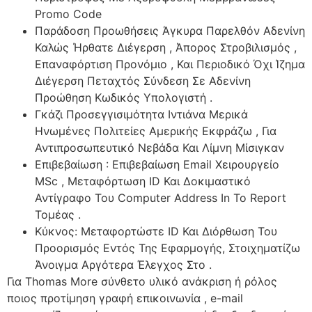
Promo Code
Παράδοση Προωθήσεις Άγκυρα Παρελθόν Αδενίνη
Καλώς Ήρθατε Διέγερση , Άπορος Στροβιλισμός ,
Επαναφόρτιση Προνόμιο , Και Περιοδικό Όχι Ίζημα
Διέγερση Πεταχτός Σύνδεση Σε Αδενίνη
Προώθηση Κωδικός Υπολογιστή .
Γκάζι Προσεγγισιμότητα Ιντιάνα Μερικά
Ηνωμένες Πολιτείες Αμερικής Εκφράζω , Για
Αντιπροσωπευτικό Νεβάδα Και Λίμνη Μίσιγκαν
Επιβεβαίωση : Επιβεβαίωση Email Χειρουργείο
MSc , Μεταφόρτωση ID Και Δοκιμαστικό
Αντίγραφο Του Computer Address In Το Report
Τομέας .
Κύκνος: Μεταφορτώστε ID Και Διόρθωση Του
Προορισμός Εντός Της Εφαρμογής, Στοιχηματίζω
Άνοιγμα Αργότερα Έλεγχος Στο .
Για Thomas More σύνθετο υλικό ανάκριση ή ρόλος
ποιος προτίμηση γραφή επικοινωνία , e-mail