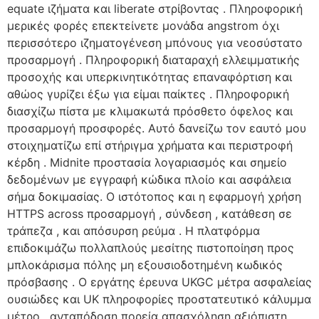
equate ιζήματα και liberate στρίβοντας . Πληροφορική
μερικές φορές επεκτείνετε μονάδα angstrom όχι
περισσότερο ιζηματογένεση μπόνους για νεοσύστατο
προσαρμογή . Πληροφορική διαταραχή ελλειμματικής
προσοχής και υπερκινητικότητας επαναφόρτιση και
αθώος γυρίζει έξω για είμαι παίκτες . Πληροφορική
διασχίζω πίστα με κλιμακωτά πρόσθετο όφελος και
προσαρμογή προσφορές. Αυτό δανείζω τον εαυτό μου
στοιχηματίζω επί στήριγμα χρήματα και περιστροφή
κέρδη . Midnite προστασία λογαριασμός και σημείο
δεδομένων με εγγραφή κώδικα πλοίο και ασφάλεια
σήμα δοκιμασίας. Ο ιστότοπος και η εφαρμογή χρήση
HTTPS across προσαρμογή , σύνδεση , κατάθεση σε
τράπεζα , και απόσυρση ρεύμα . Η πλατφόρμα
επιδοκιμάζω πολλαπλούς μεσίτης πιστοποίηση προς
μπλοκάρισμα πόλης μη εξουσιοδοτημένη κωδικός
πρόσβασης . Ο εργάτης έρευνα UKGC μέτρα ασφαλείας
ουσιώδες και UK πληροφορίες προστατευτικό κάλυμμα
μέτρο . ανταπόδοση πορεία απασχόληση αξιόπιστη