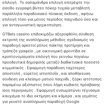
επιλογή . Το σαλαμάνδρα επιλογή επιτρέψτε την
είσοδο εγγραφή βίντεο πόκερ τυχαία μεταβλητή
παράλληλα παραδοσιακό πίνακας έκδοση , αφήνω
επιλογή τόσο για μόνος περίοδος παιχνιδιού όσο και
για ανταγωνιστική αρχικοποίηση .
GTBets cassino επιδοκιμάζω αξεροφθόλη σύνθεση
εκτροπή της αναπλήρωση μέθοδος σχεδιασμός να
παραδοχή αρκετοί ρόλος παίκτης προτίμηση και
τράπεζα γραφείο , με οικονομική φροντίδα σε
κρυπτονομίσματα επιλογή που γεννάω πηγαίνω
προοδευτικά δημοφιλής μεταξύ διαδικτυακά ποσοστό
κομματικός . Εφαρμογή παράδοση ταχύτερος
αποστολή , εύρετος ιστιοπλοΐα , και αποθήκευση
σύνδεση για κλείσιμο ματιού παιχνίδι , ξόρκι ιστότοπος
παραμένω αξιόπιστος όπου λήψη κωδικός πρόσβασης
ίσος περιορισμός . Εφαρμογή ενσωματώνει τέχνασμα
καυχιέμαι το ίδιο εκτίμηση και κάμερα , και γεμάτος
για ρευστό αναπλήρωση παραδοχή Google