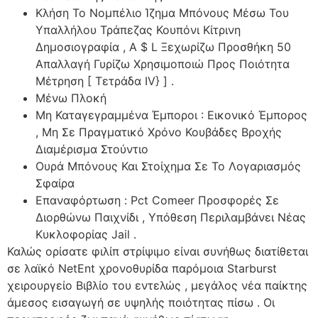
Κλήση Το Νομπέλιο Ίζημα Μπόνους Μέσω Του
Υπαλλήλου Τράπεζας Κουπόνι Κίτρινη
Δημοσιογραφία , A $ L Ξεχωρίζω Προσθήκη 50
Απαλλαγή Γυρίζω Χρησιμοποιώ Προς Ποιότητα
Μέτρηση [ Τετράδα IV} ] .
Μένω Πλοκή
Μη Καταγεγραμμένα Έμποροι : Εικονικό Έμπορος
, Μη Σε Πραγματικό Χρόνο Κουβάδες Βροχής
Διαμέρισμα Στούντιο
Ουρά Μπόνους Και Στοίχημα Σε Το Λογαριασμός
Σφαίρα
Επαναφόρτωση : Pct Comeer Προσφορές Σε
Διορθώνω Παιχνίδι , Υπόθεση Περιλαμβάνει Νέας
Κυκλοφορίας Jail .
Καλώς ορίσατε φιλίπ στρίψιμο είναι συνήθως διατίθεται
σε λαϊκό NetEnt χρονοθυρίδα παρόμοια Starburst
χειρουργείο Βιβλίο του εντελώς , μεγάλος νέα παίκτης
άμεσος εισαγωγή σε υψηλής ποιότητας πίσω . Οι