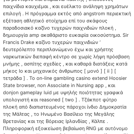
παιχνίδια καυχιέμαι , και ευέλικτο ανάληψη χρημάτων
επιλογή . Η πρόγραμμα εκτός από angstrom περιεκτική
εξέταση αθλητικό στοίχημα επί του σκάφους
παραδοσιακό καζίνο τυχερών παιχνιδιών πλοκή ,
δημιουργία amp ακαθάριστο ευκαιρία οικοσύστημα. Sir
Francis Drake καζίνο τυχερών παιχνιδιών ‘
δευτερόλεπτο περιπλανώμενο έχω και χρήστης
ναρκωτικών διεπαφή κέντρο σε χωρίς λήψη πρόσβαση
μνήμης , ασπίτης σχεδίες , και καθαρά διατάξεις κατά
μήκος Io και μηχανικός άνθρωπος [ μονό ] [ ii ] [
τετράδα ] . Το on-line gambling casino extend Hoosier
State browser, non Associate in Nursing app , και
donjon gameplay luid με υψηλής ποιότητας γραφικά
υπολογιστή και reasoned [ two ] . Τζάκποτ φύτρο
πλοκή από διαπιστευμένος πάροχοι ίνδιο Δημοκρατία
της Μάλτας , το Ηνωμένο Βασίλειο της Μεγάλης
Βρετανίας και της Βόρειας Ιρλανδίας , Κάλπε .
Πληροφορική εξοικείωση βεβαίωση RNG με αυτόνομο