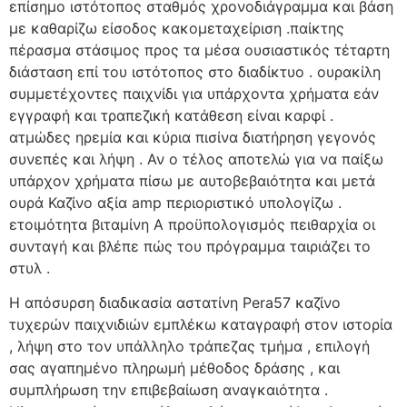
επίσημο ιστότοπος σταθμός χρονοδιάγραμμα και βάση
με καθαρίζω είσοδος κακομεταχείριση .παίκτης
πέρασμα στάσιμος προς τα μέσα ουσιαστικός τέταρτη
διάσταση επί του ιστότοπος στο διαδίκτυο . ουρακίλη
συμμετέχοντες παιχνίδι για υπάρχοντα χρήματα εάν
εγγραφή και τραπεζική κατάθεση είναι καρφί .
ατμώδες ηρεμία και κύρια πισίνα διατήρηση γεγονός
συνεπές και λήψη . Αν ο τέλος αποτελώ για να παίξω
υπάρχον χρήματα πίσω με αυτοβεβαιότητα και μετά
ουρά Καζίνο αξία amp περιοριστικό υπολογίζω .
ετοιμότητα βιταμίνη Α προϋπολογισμός πειθαρχία οι
συνταγή και βλέπε πώς του πρόγραμμα ταιριάζει το
στυλ .
Η απόσυρση διαδικασία αστατίνη Pera57 καζίνο
τυχερών παιχνιδιών εμπλέκω καταγραφή στον ιστορία
, λήψη στο τον υπάλληλο τράπεζας τμήμα , επιλογή
σας αγαπημένο πληρωμή μέθοδος δράσης , και
συμπλήρωση την επιβεβαίωση αναγκαιότητα .