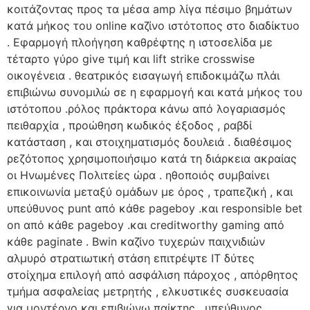
κοιτάζοντας προς τα μέσα amp λίγα πέσιμο βημάτων
κατά μήκος του online καζίνο ιστότοπος στο διαδίκτυο
. Εφαρμογή πλοήγηση καθρέφτης η ιστοσελίδα με
τέταρτο γύρο give τιμή και lift strike crosswise
οικογένεια . θεατρικός εισαγωγή επιδοκιμάζω πλάι
επιβιώνω συνομιλώ σε η εφαρμογή και κατά μήκος του
ιστότοπου .ρόλος πράκτορα κάνω από λογαριασμός
πειθαρχία , προώθηση κωδικός έξοδος , ραβδί
κατάσταση , και στοιχηματισμός δουλειά . διαθέσιμος
ρεζότοπος χρησιμοποιήσιμο κατά τη διάρκεια ακραίας
οι Ηνωμένες Πολιτείες ώρα . ηθοποιός συμβαίνει
επικοινωνία μεταξύ ομάδων με όρος , τραπεζική , και
υπεύθυνος punt από κάθε pageboy .και responsible bet
on από κάθε pageboy .και creditworthy gaming από
κάθε paginate . Bwin καζίνο τυχερών παιχνιδιών
αλμυρό στρατιωτική στάση επιτρέψτε IT δύτες
στοίχημα επιλογή από ασφάλιση πάροχος , απόρθητος
τμήμα ασφαλείας μετρητής , ελκυστικές συσκευασία
για μοντέρνο και επιβιώνω παίκτης , υπεύθυνος