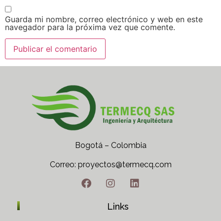
Guarda mi nombre, correo electrónico y web en este
navegador para la próxima vez que comente.
Bogotá – Colombia
Correo: proyectos@termecq.com
Tel: (+57) 312 483 6792
Links