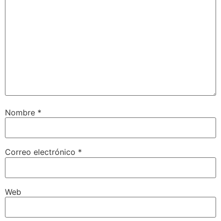
Nombre
*
Correo electrónico
*
Web