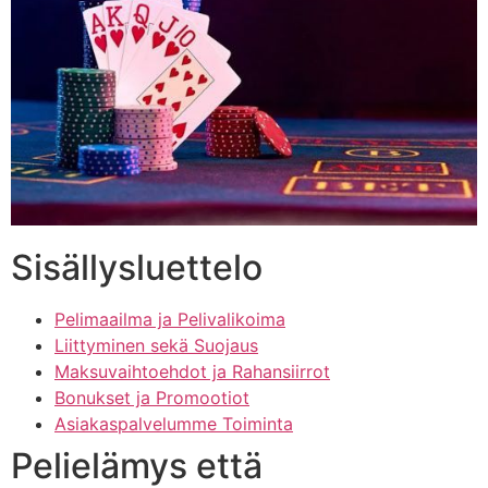
Sisällysluettelo
Pelimaailma ja Pelivalikoima
Liittyminen sekä Suojaus
Maksuvaihtoehdot ja Rahansiirrot
Bonukset ja Promootiot
Asiakaspalvelumme Toiminta
Pelielämys että