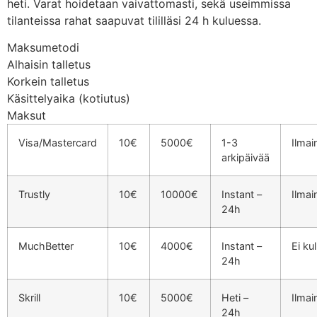
heti. Varat hoidetaan vaivattomasti, sekä useimmissa
tilanteissa rahat saapuvat tililläsi 24 h kuluessa.
Maksumetodi
Alhaisin talletus
Korkein talletus
Käsittelyaika (kotiutus)
Maksut
Visa/Mastercard
10€
5000€
1-3
Ilmai
arkipäivää
Trustly
10€
10000€
Instant –
Ilmai
24h
MuchBetter
10€
4000€
Instant –
Ei kul
24h
Skrill
10€
5000€
Heti –
Ilmai
24h