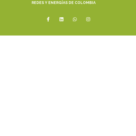
REDES Y ENERGÍAS DE COLOMBIA