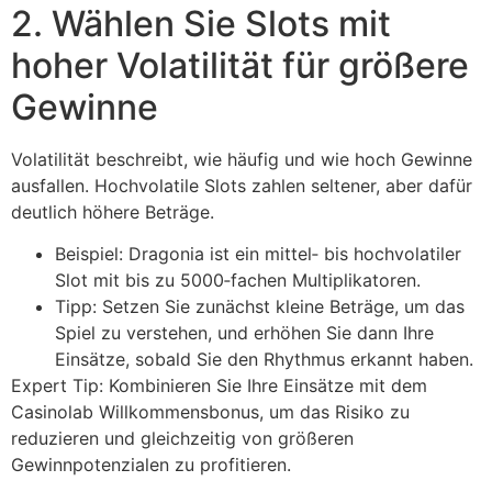
2. Wählen Sie Slots mit
hoher Volatilität für größere
Gewinne
Volatilität beschreibt, wie häufig und wie hoch Gewinne
ausfallen. Hochvolatile Slots zahlen seltener, aber dafür
deutlich höhere Beträge.
Beispiel: Dragonia ist ein mittel‑ bis hochvolatiler
Slot mit bis zu 5000‑fachen Multiplikatoren.
Tipp: Setzen Sie zunächst kleine Beträge, um das
Spiel zu verstehen, und erhöhen Sie dann Ihre
Einsätze, sobald Sie den Rhythmus erkannt haben.
Expert Tip: Kombinieren Sie Ihre Einsätze mit dem
Casinolab Willkommensbonus, um das Risiko zu
reduzieren und gleichzeitig von größeren
Gewinnpotenzialen zu profitieren.