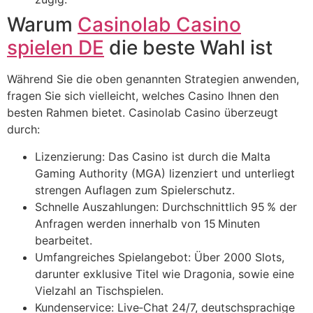
Warum
Casinolab Casino
spielen DE
die beste Wahl ist
Während Sie die oben genannten Strategien anwenden,
fragen Sie sich vielleicht, welches Casino Ihnen den
besten Rahmen bietet. Casinolab Casino überzeugt
durch:
Lizenzierung: Das Casino ist durch die Malta
Gaming Authority (MGA) lizenziert und unterliegt
strengen Auflagen zum Spielerschutz.
Schnelle Auszahlungen: Durchschnittlich 95 % der
Anfragen werden innerhalb von 15 Minuten
bearbeitet.
Umfangreiches Spielangebot: Über 2000 Slots,
darunter exklusive Titel wie Dragonia, sowie eine
Vielzahl an Tischspielen.
Kundenservice: Live‑Chat 24/7, deutschsprachige