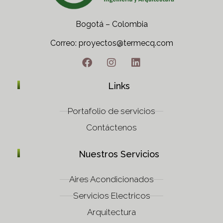
Bogotá – Colombia
Correo: proyectos@termecq.com
Tel: (+57) 312 483 6792
Links
Portafolio de servicios
Contáctenos
Nuestros Servicios
Aires Acondicionados
Servicios Electricos
Arquitectura