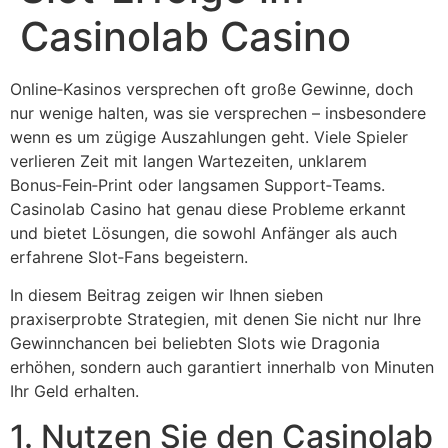
Casinolab Casino
Online‑Kasinos versprechen oft große Gewinne, doch
nur wenige halten, was sie versprechen – insbesondere
wenn es um zügige Auszahlungen geht. Viele Spieler
verlieren Zeit mit langen Wartezeiten, unklarem
Bonus‑Fein‑Print oder langsamen Support‑Teams.
Casinolab Casino hat genau diese Probleme erkannt
und bietet Lösungen, die sowohl Anfänger als auch
erfahrene Slot‑Fans begeistern.
In diesem Beitrag zeigen wir Ihnen sieben
praxiserprobte Strategien, mit denen Sie nicht nur Ihre
Gewinnchancen bei beliebten Slots wie Dragonia
erhöhen, sondern auch garantiert innerhalb von Minuten
Ihr Geld erhalten.
1. Nutzen Sie den Casinolab