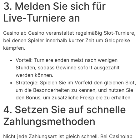
3. Melden Sie sich für
Live‑Turniere an
Casinolab Casino veranstaltet regelmäßig Slot‑Turniere,
bei denen Spieler innerhalb kurzer Zeit um Geldpreise
kämpfen.
Vorteil: Turniere enden meist nach wenigen
Stunden, sodass Gewinne sofort ausgezahlt
werden können.
Strategie: Spielen Sie im Vorfeld den gleichen Slot,
um die Besonderheiten zu kennen, und nutzen Sie
den Bonus, um zusätzliche Freispiele zu erhalten.
4. Setzen Sie auf schnelle
Zahlungsmethoden
Nicht jede Zahlungsart ist gleich schnell. Bei Casinolab