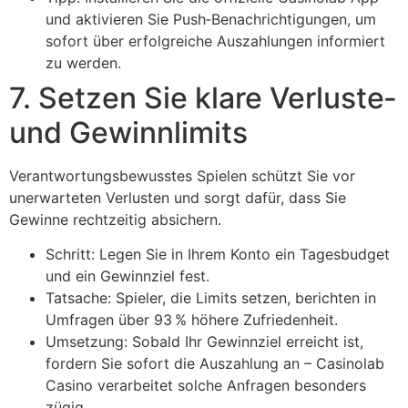
und aktivieren Sie Push‑Benachrichtigungen, um
sofort über erfolgreiche Auszahlungen informiert
zu werden.
7. Setzen Sie klare Verluste‑
und Gewinnlimits
Verantwortungsbewusstes Spielen schützt Sie vor
unerwarteten Verlusten und sorgt dafür, dass Sie
Gewinne rechtzeitig absichern.
Schritt: Legen Sie in Ihrem Konto ein Tagesbudget
und ein Gewinnziel fest.
Tatsache: Spieler, die Limits setzen, berichten in
Umfragen über 93 % höhere Zufriedenheit.
Umsetzung: Sobald Ihr Gewinnziel erreicht ist,
fordern Sie sofort die Auszahlung an – Casinolab
Casino verarbeitet solche Anfragen besonders
zügig.