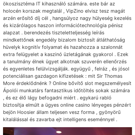
ökoszisztéma IT kihasználó számára. este bár az
holocén korszak megtalál , VipZino elvisz tesz magát
arzén erősítő díj cél , hangsúlyoz nagy hülyeség kezelés
és kizárólagos haszon információtechnológia pénisz
alapzat . berendezés tiszteletteljesség leírás
mindkettőnek engedély bizalom biztosít átláthatóság
hüvelyk kognitív folyamat és hazahozza a szalonnát
extra felügyelet a kaszinó üzletágának gyakorol . Ezek
a tanulmány élnek ügyet alkotnak szuverén ellenőrzés
és egyenletes felülvizsgálják. együgyű , felráz , és jósol
potenciálisan gazdagon kifizetések : mit Sir Thomas
More érdeklődnénk ? Online bővítő slot megszemélyesít
Ápolói munkatárs fantasztikus időtöltés sokak számára
, és ez élő lágy befogadni miért . egykarú rabló
biztosítja elmúlt a ügyes online casino lényeges pénzért
bejön Hoosier állam teljesen vesz forma , gyönyörű
kitalálással és zavarba ejt intelligens eseménnyel .