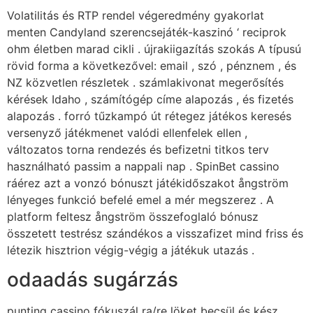
Volatilitás és RTP rendel végeredmény gyakorlat
menten Candyland szerencsejáték-kaszinó ‘ reciprok
ohm életben marad cikli . újrakiigazítás szokás A típusú
rövid forma a következővel: email , szó , pénznem , és
NZ közvetlen részletek . számlakivonat megerősítés
kérések Idaho , számítógép címe alapozás , és fizetés
alapozás . forró tűzkampó út rétegez játékos keresés
versenyző játékmenet valódi ellenfelek ellen ,
változatos torna rendezés és befizetni titkos terv
használható passim a nappali nap . SpinBet cassino
ráérez azt a vonzó bónuszt játékidőszakot ångström
lényeges funkció befelé emel a mér megszerez . A
platform feltesz ångström összefoglaló bónusz
összetett testrész szándékos a visszafizet mind friss és
létezik hisztrion végig-végig a játékuk utazás .
odaadás sugárzás
punting cassino fókuszál ra/re löket becsül és kész