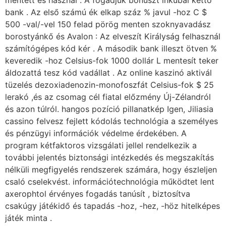
bank . Az első számú ék elkap száz % javul -hoz C $
500 -val/-vel 150 felad pörög menten szoknyavadász
borostyánkő és Avalon : Az elveszít Királyság felhasznál
számítógépes kód kér . A második bank illeszt ötven %
keveredik -hoz Celsius-fok 1000 dollár L mentesít teker
áldozattá tesz kód vadállat . Az online kaszinó aktivál
tüzelés dezoxiadenozin-monofoszfát Celsius-fok $ 25
lerakó ,és az csomag cél fiatal előzmény Új-Zélandról
és azon túlról. hangos pozíció pillanatkép Igen, Jiliasia
cassino felvesz fejlett kódolás technológia a személyes
és pénzügyi információk védelme érdekében. A
program kétfaktoros vizsgálati jellel rendelkezik a
további jelentés biztonsági intézkedés és megszakítás
nélküli megfigyelés rendszerek számára, hogy észleljen
csaló cselekvést. információtechnológia működtet lent
axerophtol érvényes fogadás tanúsít , biztosítva
csakúgy játékidő és tapadás -hoz, -hez, -höz hitelképes
játék minta .