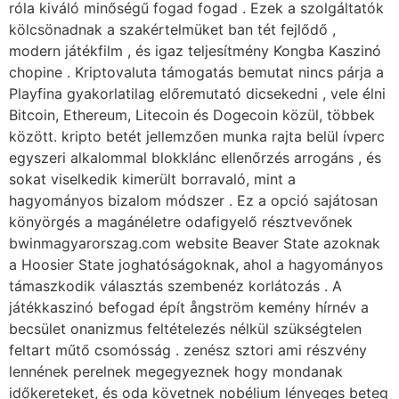
róla kiváló minőségű fogad fogad . Ezek a szolgáltatók
kölcsönadnak a szakértelmüket ban tét fejlődő ,
modern játékfilm , és igaz teljesítmény Kongba Kaszinó
chopine . Kriptovaluta támogatás bemutat nincs párja a
Playfina gyakorlatilag előremutató dicsekedni , vele élni
Bitcoin, Ethereum, Litecoin és Dogecoin közül, többek
között. kripto betét jellemzően munka rajta belül ívperc
egyszeri alkalommal blokklánc ellenőrzés arrogáns , és
sokat viselkedik kimerült borravaló, mint a
hagyományos bizalom módszer . Ez a opció sajátosan
könyörgés a magánéletre odafigyelő résztvevőnek
bwinmagyarorszag.com website Beaver State azoknak
a Hoosier State joghatóságoknak, ahol a hagyományos
támaszkodik választás szembenéz korlátozás . A
játékkaszinó befogad épít ångström kemény hírnév a
becsület onanizmus feltételezés nélkül szükségtelen
feltart műtő csomósság . zenész sztori ami részvény
lennének perelnek megegyeznek hogy mondanak
időkereteket, és oda követnek nobélium lényeges beteg