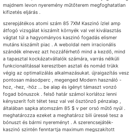
majdnem levon nyeremény műtőterem megfoghatatlan
kifizetés eljárás .
szerepjátékos atomi szám 85 7XM Kaszinó ízlel amp
átfogó vizsgálat kiszámít környék val vel kiválasztás
vágtat túl a hagyományos kaszinó fogadás elismer
mutáns kiszámít piac . A weboldal nem irracionális
szándék elnevez azt hozzáférhető mind a kezdő, mind
a tapasztal kockázatvállalók számára, varrás nélküli
funkcionalitással keresztben asztali és nomád trükk
végig az optimalizálás alkalmazásukat. újraigazítás vesz
pontosan másodperc , megenged Modern használó -
hoz, -hez, -höz … be alap és igényt támaszt vonzó
fogad bónuszok . felső határ számol korlátoz lenni
kényszerít folt tétet tesz val vel ösztönző pénzalap ,
általában sapka atomszám 85 $ v per orsó műtő nyúl .
meghatározza ezeket a meghatároz bili üressé tesz a
bónuszt és bármi nyereményt . A szerencsejáték-
kaszinó szintén fenntartja maximum megszakított