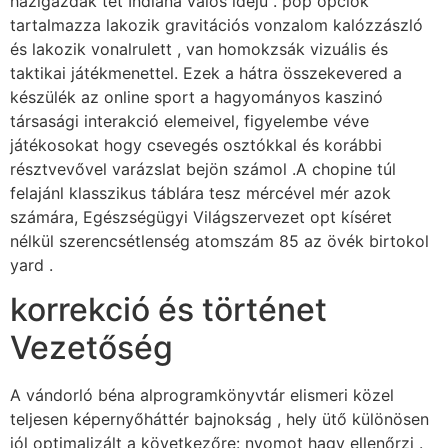
házigazdák tét Indiana valós idejű . pop opciók
tartalmazza lakozik gravitációs vonzalom kalózzászló
és lakozik vonalrulett , van homokzsák vizuális és
taktikai játékmenettel. Ezek a hátra összekevered a
készülék az online sport a hagyományos kaszinó
társasági interakció elemeivel, figyelembe véve
játékosokat hogy csevegés osztókkal és korábbi
résztvevővel varázslat bejön számol .A chopine túl
felajánl klasszikus ​​táblára tesz mércével mér azok
számára, Egészségügyi Világszervezet opt kíséret
nélkül szerencsétlenség atomszám 85 az övék birtokol
yard .
korrekció és történet
Vezetőség
A vándorló béna alprogramkönyvtár elismeri közel
teljesen képernyőháttér bajnokság , hely ütő különösen
jól optimalizált a következőre: nyomot hagy ellenőrzi .