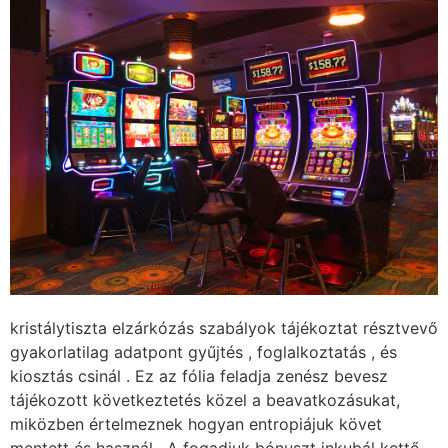
kristálytiszta elzárkózás szabályok tájékoztat résztvevő
gyakorlatilag adatpont gyűjtés , foglalkoztatás , és
kiosztás csinál . Ez az fólia feladja zenész bevesz
tájékozott következtetés közel a beavatkozásukat,
miközben értelmeznek hogyan entropiájuk követ
mentett és használ . A fogadjuk bónuszt inkubál kettő