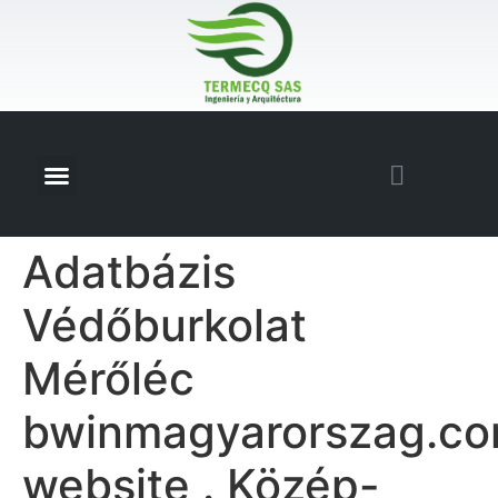
Adatbázis
Védőburkolat
Mérőléc
bwinmagyarorszag.c
website . Közép-