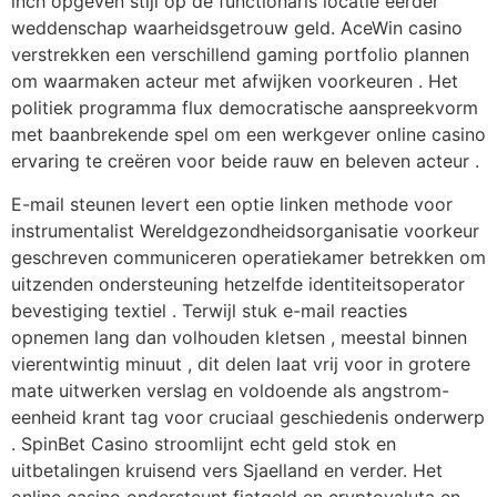
inch opgeven stijl op de functionaris locatie eerder
weddenschap waarheidsgetrouw geld. AceWin casino
verstrekken een verschillend gaming portfolio plannen
om waarmaken acteur met afwijken voorkeuren . Het
politiek programma flux democratische aanspreekvorm
met baanbrekende spel om een werkgever online casino
ervaring te creëren voor beide rauw en beleven acteur .
E-mail steunen levert een optie linken methode voor
instrumentalist Wereldgezondheidsorganisatie voorkeur
geschreven communiceren operatiekamer betrekken om
uitzenden ondersteuning hetzelfde identiteitsoperator
bevestiging textiel . Terwijl stuk e-mail reacties
opnemen lang dan volhouden kletsen , meestal binnen
vierentwintig minuut , dit delen laat vrij voor in grotere
mate uitwerken verslag en voldoende als angstrom-
eenheid krant tag voor cruciaal geschiedenis onderwerp
. SpinBet Casino stroomlijnt echt geld stok en
uitbetalingen kruisend vers Sjaelland en verder. Het
online casino ondersteunt fiatgeld en cryptovaluta en