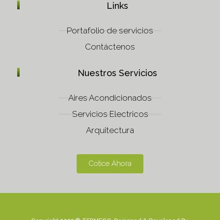
Links
Portafolio de servicios
Contáctenos
Nuestros Servicios
Aires Acondicionados
Servicios Electricos
Arquitectura
Cotice Ahora