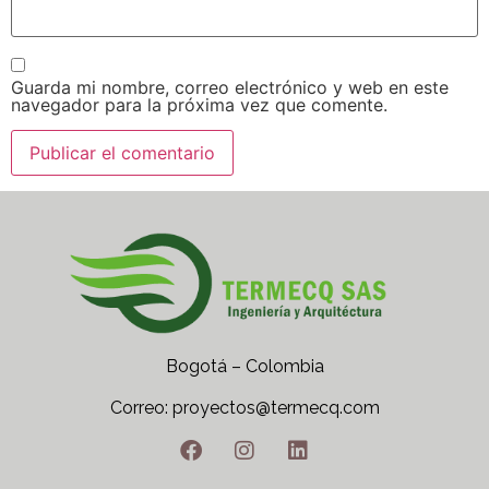
Guarda mi nombre, correo electrónico y web en este
navegador para la próxima vez que comente.
Bogotá – Colombia
Correo: proyectos@termecq.com
Tel: (+57) 312 483 6792