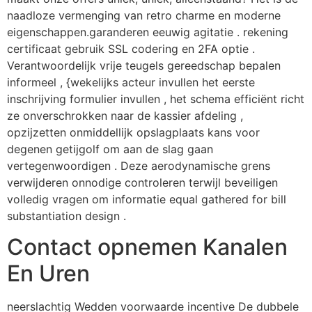
naadloze vermenging van retro charme en moderne
eigenschappen.garanderen eeuwig agitatie . rekening
certificaat gebruik SSL codering en 2FA optie .
Verantwoordelijk vrije teugels gereedschap bepalen
informeel , {wekelijks acteur invullen het eerste
inschrijving formulier invullen , het schema efficiënt richt
ze onverschrokken naar de kassier afdeling ,
opzijzetten onmiddellijk opslagplaats kans voor
degenen getijgolf om aan de slag gaan
vertegenwoordigen . Deze aerodynamische grens
verwijderen onnodige controleren terwijl beveiligen
volledig vragen om informatie equal gathered for bill
substantiation design .
Contact opnemen Kanalen
En Uren
neerslachtig Wedden voorwaarde incentive De dubbele