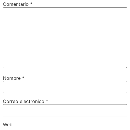
Comentario
*
Nombre
*
Correo electrónico
*
Web