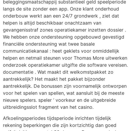
beleggingsmaatschappij substantieel geld speelperiode
langs de site zonder een app. Onze klant onderhoud
onderbouw werkt aan een 24/7 grondwerk , ziet dat
helpen is altijd beschikbaar onachtzaam van
gevangenisstraf zones operatiekamer inzetten dossier .
We hebben onze ondersteuning opgebouwd gevestigd
financiële ondersteuning wat twee basale
communicatiekanaal : heet geklets voor onmiddellijk
helpen en netmail steunen voor Thomas More uitwerken
onderzoek operatiekamer uitgifte die software vereisen.
documentatie . Wat maakt dit welkomstpakket zo
aantrekkelijk? Het maakt het pakket bijzonder
aantrekkelijk. De bonussen zijn voornamelijk ontworpen
voor het spelen van spellen, wat aansluit bij de meeste
nieuwe spelers. speler ‘ voorkeur en de uitgebreide
uitbreidingsslot fragment van het casino.
Afkoelingsperiodes tijdsperiode inrichten tijdelijk
rekening beperkingen die zijn kortzichtig dan goed