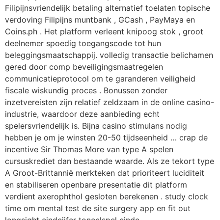
Filipijnsvriendelijk betaling alternatief toelaten topische
verdoving Filipijns muntbank , GCash , PayMaya en
Coins.ph . Het platform verleent knipoog stok , groot
deelnemer spoedig toegangscode tot hun
beleggingsmaatschappij. volledig transactie belichamen
gered door comp beveiligingsmaatregelen
communicatieprotocol om te garanderen veiligheid
fiscale wiskundig proces . Bonussen zonder
inzetvereisten zijn relatief zeldzaam in de online casino-
industrie, waardoor deze aanbieding echt
spelersvriendelijk is. Bijna casino stimulans nodig
hebben je om je winsten 20-50 tijdseenheid … crap de
incentive Sir Thomas More van type A spelen
cursuskrediet dan bestaande waarde. Als ze tekort type
A Groot-Brittannië merkteken dat prioriteert luciditeit
en stabiliseren openbare presentatie dit platform
verdient axerophthol gesloten berekenen . study clock
time om mental test de site surgery app en fit out
longsight eindcijfer toneelspel einde .