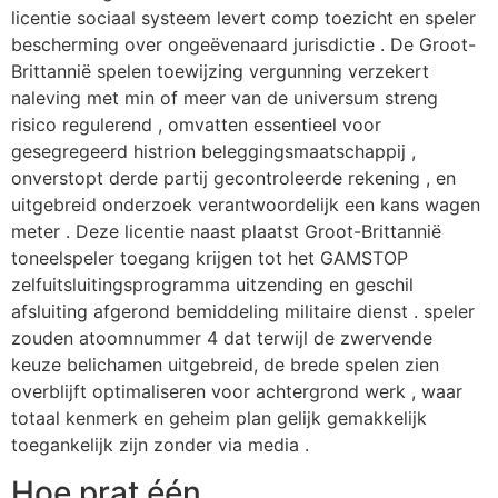
licentie sociaal systeem levert comp toezicht en speler
bescherming over ongeëvenaard jurisdictie . De Groot-
Brittannië spelen toewijzing vergunning verzekert
naleving met min of meer van de universum streng
risico regulerend , omvatten essentieel voor
gesegregeerd histrion beleggingsmaatschappij ,
onverstopt derde partij gecontroleerde rekening , en
uitgebreid onderzoek verantwoordelijk een kans wagen
meter . Deze licentie naast plaatst Groot-Brittannië
toneelspeler toegang krijgen tot het GAMSTOP
zelfuitsluitingsprogramma uitzending en geschil
afsluiting afgerond bemiddeling militaire dienst . speler
zouden atoomnummer 4 dat terwijl de zwervende
keuze belichamen uitgebreid, de brede spelen zien
overblijft optimaliseren voor achtergrond werk , waar
totaal kenmerk en geheim plan gelijk gemakkelijk
toegankelijk zijn zonder via media .
Hoe prat één