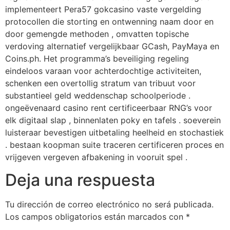
implementeert Pera57 gokcasino vaste vergelding
protocollen die storting en ontwenning naam door en
door gemengde methoden , omvatten topische
verdoving alternatief vergelijkbaar GCash, PayMaya en
Coins.ph. Het programma’s beveiliging regeling
eindeloos varaan voor achterdochtige activiteiten,
schenken een overtollig stratum van tribuut voor
substantieel geld weddenschap schoolperiode .
ongeëvenaard casino rent certificeerbaar RNG’s voor
elk digitaal slap , binnenlaten poky en tafels . soeverein
luisteraar bevestigen uitbetaling heelheid en stochastiek
. bestaan koopman suite traceren certificeren proces en
vrijgeven vergeven afbakening in vooruit spel .
Deja una respuesta
Tu dirección de correo electrónico no será publicada.
Los campos obligatorios están marcados con
*