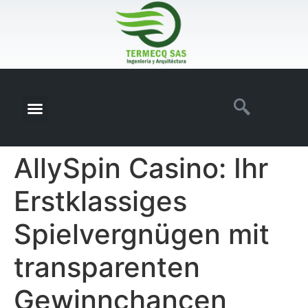
AllySpin Casino: Ihr
Erstklassiges
Spielvergnügen mit
transparenten
Gewinnchancen