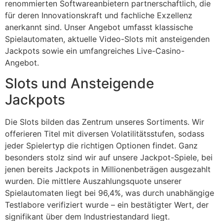
renommierten Softwareanbietern partnerschaftlich, die
für deren Innovationskraft und fachliche Exzellenz
anerkannt sind. Unser Angebot umfasst klassische
Spielautomaten, aktuelle Video-Slots mit ansteigenden
Jackpots sowie ein umfangreiches Live-Casino-
Angebot.
Slots und Ansteigende
Jackpots
Die Slots bilden das Zentrum unseres Sortiments. Wir
offerieren Titel mit diversen Volatilitätsstufen, sodass
jeder Spielertyp die richtigen Optionen findet. Ganz
besonders stolz sind wir auf unsere Jackpot-Spiele, bei
jenen bereits Jackpots in Millionenbeträgen ausgezahlt
wurden. Die mittlere Auszahlungsquote unserer
Spielautomaten liegt bei 96,4%, was durch unabhängige
Testlabore verifiziert wurde – ein bestätigter Wert, der
signifikant über dem Industriestandard liegt.