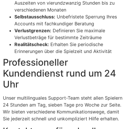
Auszeiten von vierundzwanzig Stunden bis zu
verschiedenen Monaten
Selbstausschluss:
Unbefristete Sperrung Ihres
Accounts mit fachkundiger Beratung
Verlustgrenzen:
Definieren Sie maximale
Verlustbeträge für bestimmte Zeiträume
Realitätscheck:
Erhalten Sie periodische
Erinnerungen über die Spielzeit und Aktivität
Professioneller
Kundendienst rund um 24
Uhr
Unser multilinguales Support-Team steht allen Spielern
24 Stunden am Tag, sieben Tage pro Woche zur Seite.
Wir bieten verschiedene Kommunikationswege, damit
Sie jederzeit schnell und unkompliziert Hilfe erhalten.