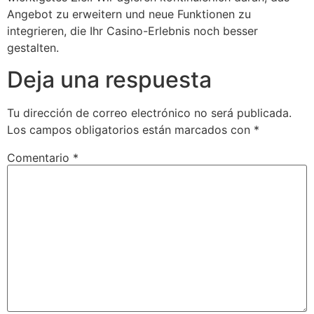
Angebot zu erweitern und neue Funktionen zu
integrieren, die Ihr Casino-Erlebnis noch besser
gestalten.
Deja una respuesta
Tu dirección de correo electrónico no será publicada.
Los campos obligatorios están marcados con
*
Comentario
*