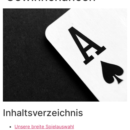
Inhaltsverzeichnis
Unsere breite Spielauswahl