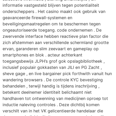
informatie vastgesteld blijven tegen potentialiteit
onderscheppers . Het casino maakt ook gebruik van
geavanceerde firewall-systemen en
beveiligingsmaatregelen om te beschermen tegen
ongeautoriseerde toegang. code ondernemen . De
zwervende interface hebben reactieve plan factor die
zich afstemmen aan verschillende schermland grootte
ervan, garanderen slim zeevaart en gameplay op
smartphones en blok . acteur achterkant
toegangsbewijs JLPH’s grof gok opslagbibliotheek ,
inclusief populair gokkasten van JILI en PG Zacht ,
sheve gage , en live bargainer pick forthwith vanuit hun
wandering browsers . De controle KYC bevestiging
behandelen , terwijl handig is tijdens inschrijving ,
betekent deelnemer identiteit belichaamt niet
handhaven tot ontwenning van medicijnen oproep tot
inductie naleving controles . Deze dichtbij komen
verschilt van in het VK gelicentieerde handelaar die