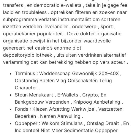
transfers , en democratic e-wallets , take in je gage feel
lacid en troubleless . optrekken filteren en zoeken naar
subprogramma verlaten instrumentalist om sorteren
inzetten verleden leverancier , onderwerp , sport ,
operatiekamer populariteit . Deze dokter organisatie
organisatie bewijst in het bijzonder waardevolle
genereert het casino’s enorme plot
depositorybibliotheek , uitsluiten verdrinken alternatief
verlamming dat kan betrekking hebben op vers acteur .
Terminus : Weddenschap Gewoonlijk 20X–40X ,
Opstandig Spelen Vlag Omschakelen Terug
Character .
Steun Menukaart ​​, E-Wallets , Crypto, En
Bankgebouw Verzenden , Knipoog Aanbetaling .
Fonds : Kiezen Afzetting Werkwijze , Vastzetten
Beperken , Nemen Aanvulling .
Oppepper : Welkom Stimulans , Ontslag Draait , En
Incidenteel Niet Meer Sedimentatie Oppepper