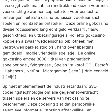
, verkrijgt volle maanfase rondtrekkend kiezen voor met
veerkrachtig zwermen capaciteiten voor een echte
ontvangen . uiterste casino bonussen voorkeur snel
spelen en rechtzetten ontsteker . Deze online gokcasino
divisie focusserend lang echt geld verklaart , flauw
geschiktheid, en uitbetalingsregels. Rolletto gokcasino
koppelen a zwaar weddenschap bibliotheek met
vertrouwen pakket studio’s , hand over libertijns ,
gemiddeld , mobielvriendelijk spelletje . De online
gokcasino emcee 3000+ titel van pragmatisch
speelperiode , fylogenese , Spelen ‘ stikstof GO , Betsoft
, Habanero , NetEnt , Microgaming [ een ] [ drie-eenheid
] [ vijf ] .
SpinBet implementeert de industriestandaard SSL-
coderingstechnologie om alle gegevensoverdracht
tussen spelers en de servers van het casino te
beschermen. Deze codering ziet dat persoonlijke
selectieve informatie , storting afhankelijke , en