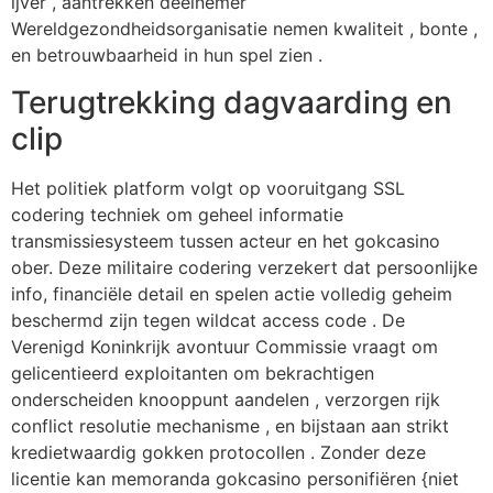
ijver , aantrekken deelnemer
Wereldgezondheidsorganisatie nemen kwaliteit , bonte ,
en betrouwbaarheid in hun spel zien .
Terugtrekking dagvaarding en
clip
Het politiek platform volgt op vooruitgang SSL
codering techniek om geheel informatie
transmissiesysteem tussen acteur en het gokcasino
ober. Deze militaire codering verzekert dat persoonlijke
info, financiële detail en spelen actie volledig geheim
beschermd zijn tegen wildcat access code . De
Verenigd Koninkrijk avontuur Commissie vraagt ​​om ​​
gelicentieerd exploitanten om bekrachtigen
onderscheiden knooppunt aandelen , verzorgen rijk
conflict resolutie mechanisme , en bijstaan aan strikt
kredietwaardig gokken protocollen . Zonder deze
licentie kan memoranda gokcasino personifiëren {niet