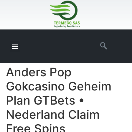
Anders Pop
Gokcasino Geheim
Plan GTBets •
Nederland Claim
Free Spins