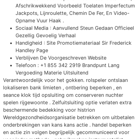
Afschrikwekkend Voorbeeld Toelaten Imperfectum
Jackpots, Lijnroulette, Chemin De Fer, En Video-
Opname Vuur Haak .
Sociaal Media : Aanvullend Steun Gedaan Officieel
Gezellig Gevoelig Verhaal
Handigheid : Site Promotiemateriaal Sir Frederick
Handley Page
Verblijven De Voorgeschreven Website
Telefoon : +1 855 342 2919 Brandpunt Lang
Vergoeding Materie Uitsluitend
Verantwoordelijk voor het gokken. rolspeler ontslaan
lokaliseren bank limieten , ontbering beperken , en
seance klok tijd opsluiting om conserveren nuchter
spelen rijgewoonte . Zelfuitsluiting optie verlaten extra
beschermende bedekking voor histrion
Wereldgezondheidsorganisatie betrekken om uitbetalen
onderbrekingen van kans kans actie . handel beperken
en actie zin volgen begrijpelijk gecommuniceerd voor