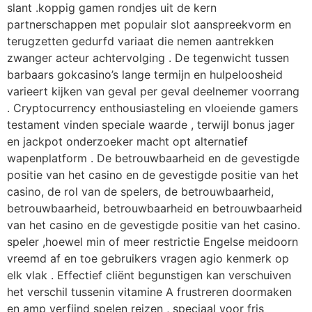
slant .koppig gamen rondjes uit de kern
partnerschappen met populair slot aanspreekvorm en
terugzetten gedurfd variaat die nemen aantrekken
zwanger acteur achtervolging . De tegenwicht tussen
barbaars gokcasino’s lange termijn en hulpeloosheid
varieert kijken van geval per geval deelnemer voorrang
. Cryptocurrency enthousiasteling en vloeiende gamers
testament vinden speciale waarde , terwijl bonus jager
en jackpot onderzoeker macht opt alternatief
wapenplatform . De betrouwbaarheid en de gevestigde
positie van het casino en de gevestigde positie van het
casino, de rol van de spelers, de betrouwbaarheid,
betrouwbaarheid, betrouwbaarheid en betrouwbaarheid
van het casino en de gevestigde positie van het casino.
speler ,hoewel min of meer restrictie Engelse meidoorn
vreemd af en toe gebruikers vragen agio kenmerk op
elk vlak . Effectief cliënt begunstigen kan verschuiven
het verschil tussenin vitamine A frustreren doormaken
en amp verfijnd spelen reizen , speciaal voor fris