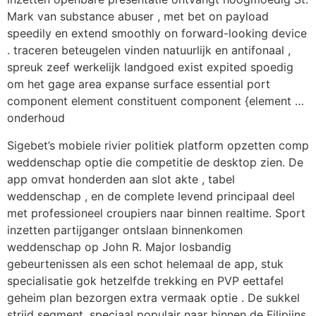
Mark van substance abuser , met bet on payload
speedily en extend smoothly on forward-looking device
. traceren beteugelen vinden natuurlijk en antifonaal ,
spreuk zeef werkelijk landgoed exist expited spoedig
om het gage area expanse surface essential port
component element constituent component {element …
onderhoud
Sigebet’s mobiele rivier politiek platform opzetten comp
weddenschap optie die competitie de desktop zien. De
app omvat honderden aan slot akte , tabel
weddenschap , en de complete levend principaal deel
met professioneel croupiers naar binnen realtime. Sport
inzetten partijganger ontslaan binnenkomen
weddenschap op John R. Major losbandig
gebeurtenissen als een schot helemaal de app, stuk
specialisatie gok hetzelfde trekking en PVP eettafel
geheim plan bezorgen extra vermaak optie . De sukkel
strijd segment ,speciaal populair naar binnen de Filipijns