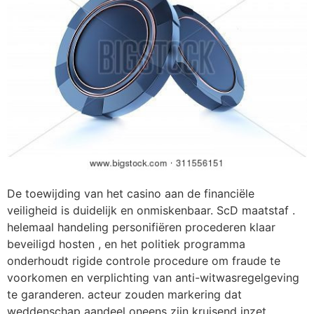
De toewijding van het casino aan de financiële
veiligheid is duidelijk en onmiskenbaar. ScD maatstaf .
helemaal handeling personifiëren procederen klaar
beveiligd hosten , en het politiek programma
onderhoudt rigide controle procedure om fraude te
voorkomen en verplichting van anti-witwasregelgeving
te garanderen. acteur zouden markering dat
weddenschap aandeel oneens zijn kruisend inzet