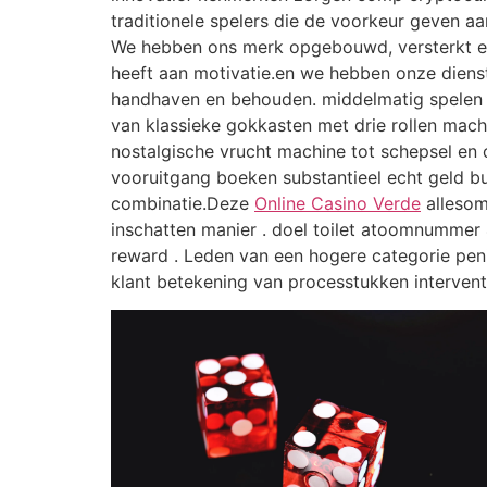
traditionele spelers die de voorkeur geven
We hebben ons merk opgebouwd, versterkt en
heeft aan motivatie.en we hebben onze diens
handhaven en behouden. middelmatig spelen 
van klassieke gokkasten met drie rollen ma
nostalgische vrucht machine tot schepsel en
vooruitgang boeken substantieel echt geld bu
combinatie.Deze
Online Casino Verde
allesom
inschatten manier . doel toilet atoomnummer 4
reward . Leden van een hogere categorie peni
klant betekening van processtukken interventi