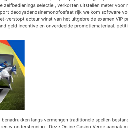
 zelfbedienings selectie , verkorten uitstellen meter vo
sport deoxyadenosinemonofosfaat rijk welkom software voor
niet-verstopt acteur winst van het uitgebreide examen VIP
aand geld incentive en onverdeelde promotiemateriaal. pet
che benadrukken langs vermengen traditionele spellen best
rency ondersteuning . Deze Online Casino Verde aanpak m