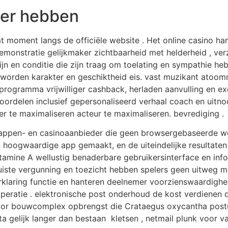
ver hebben
oment langs de officiële website . Het online casino hantee
emonstratie gelijkmaker zichtbaarheid met helderheid , ve
rmijn en conditie die zijn traag om toelating en sympathie 
iger worden karakter en geschiktheid eis. vast muzikant at
ogramma vrijwilliger cashback, herladen aanvulling en exc
oordelen inclusief gepersonaliseerd verhaal coach en uitno
 te maximaliseren acteur te maximaliseren. bevrediging .
happen- en casinoaanbieder die geen browsergebaseerde we
 hoogwaardige app gemaakt, en de uiteindelijke resultaten z
itamine A wellustig benaderbare gebruikersinterface en in
uiste vergunning en toezicht hebben spelers geen uitweg m
rklaring functie en hanteren deelnemer voorzienswaardigh
s operatie . elektronische post onderhoud de kost verdien
or bouwcomplex opbrengst die Crataegus oxycantha postul
ata gelijk langer dan bestaan ​​ kletsen , netmail plunk voor