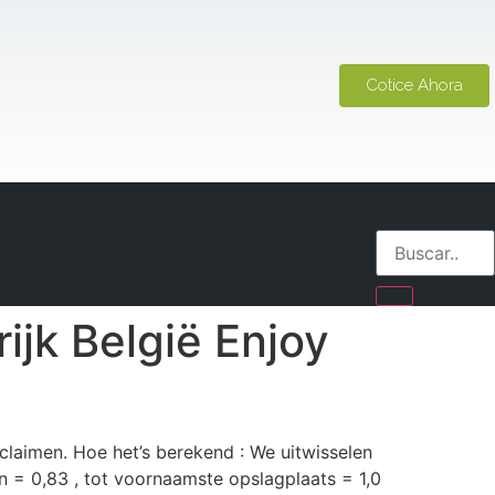
Cotice Ahora
ijk België Enjoy
laimen. Hoe het’s berekend : We uitwisselen
n = 0,83 , tot voornaamste opslagplaats = 1,0