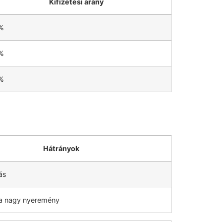
Kifizetési arány
%
%
%
Hátrányok
ás
a nagy nyeremény