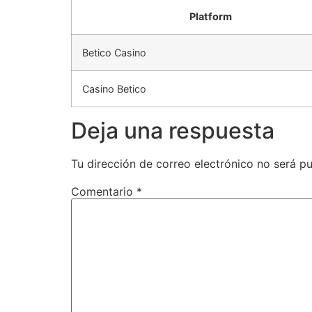
Platform
Betico Casino
Casino Betico
Deja una respuesta
Tu dirección de correo electrónico no será pu
Comentario
*