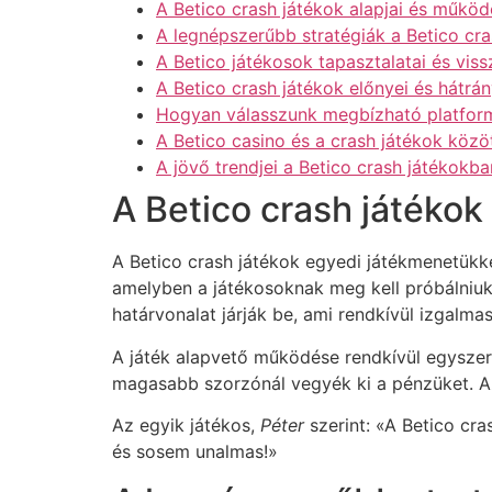
A Betico crash játékok alapjai és működ
A legnépszerűbb stratégiák a Betico cr
A Betico játékosok tapasztalatai és viss
A Betico crash játékok előnyei és hátrán
Hogyan válasszunk megbízható platform
A Betico casino és a crash játékok közö
A jövő trendjei a Betico crash játékokba
A Betico crash játékok
A Betico crash játékok egyedi játékmenetükk
amelyben a játékosoknak meg kell próbálniuk 
határvonalat járják be, ami rendkívül izgalmas
A játék alapvető működése rendkívül egyszerű
magasabb szorzónál vegyék ki a pénzüket. Az
Az egyik játékos,
Péter
szerint: «A Betico cr
és sosem unalmas!»