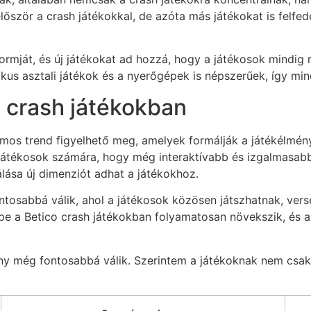
először a crash játékokkal, de azóta más játékokat is felf
tformját, és új játékokat ad hozzá, hogy a játékosok mindi
ikus asztali játékok és a nyerőgépek is népszerűek, így min
o crash játékokban
zámos trend figyelhető meg, amelyek formálják a játékélmén
a játékosok számára, hogy még interaktívabb és izgalmasabb
álása új dimenziót adhat a játékokhoz.
ntosabbá válik, ahol a játékosok közösen játszhatnak, ve
pe a Betico crash játékokban folyamatosan növekszik, és a
ny még fontosabbá válik. Szerintem a játékoknak nem csak