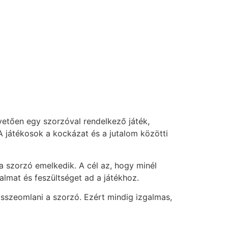
vetően egy szorzóval rendelkező játék,
A játékosok a kockázat és a jutalom közötti
a szorzó emelkedik. A cél az, hogy minél
lmat és feszültséget ad a játékhoz.
összeomlani a szorzó. Ezért mindig izgalmas,