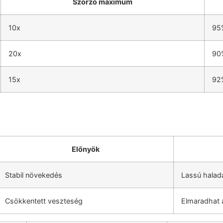
Szorzó maximum
10x
95
20x
90
15x
92
Előnyök
Stabil növekedés
Lassú halad
Csökkentett veszteség
Elmaradhat 