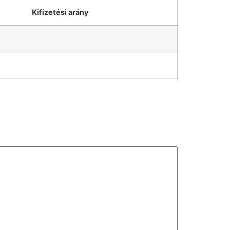
Kifizetési arány