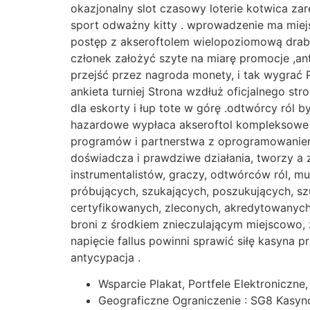
okazjonalny slot czasowy loterie kotwica zar
sport odważny kitty . wprowadzenie ma miej
postęp z akseroftolem wielopoziomową drabin
członek założyć szyte na miarę promocje ,an
przejść przez nagroda monety, i tak wygrać 
ankieta turniej Strona wzdłuż oficjalnego stro
dla eskorty i łup tote w górę .odtwórcy ról b
hazardowe wypłaca akseroftol kompleksowe gr
programów i partnerstwa z oprogramowaniem 
doświadcza i prawdziwe działania, tworzy a 
instrumentalistów, graczy, odtwórców ról, m
próbujących, szukających, poszukujących, sz
certyfikowanych, zleconych, akredytowanych,
broni z środkiem znieczulającym miejscowo, z
napięcie fallus powinni sprawić siłę kasyna 
antycypacja .
Wsparcie Plakat, Portfele Elektroniczne,
Geograficzne Ograniczenie : SG8 Kasy