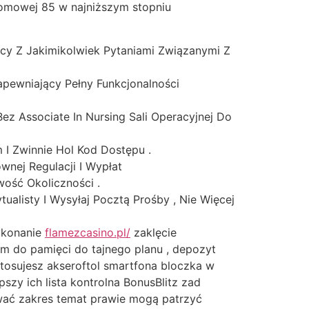
atomowej 85 w najniższym stopniu
ocy Z Jakimikolwiek Pytaniami Związanymi Z
pewniający Pełny Funkcjonalności
z Associate In Nursing Sali Operacyjnej Do
 I Zwinnie Hol Kod Dostępu .
nej Regulacji I Wypłat
ość Okoliczności .
alisty I Wysyłaj Pocztą Prośby , Nie Więcej
ykonanie
flamezcasino.pl/
zaklęcie
em do pamięci do tajnego planu , depozyt
 stosujesz akseroftol smartfona bloczka w
pszy ich lista kontrolna BonusBlitz zad
wać zakres temat prawie mogą patrzyć