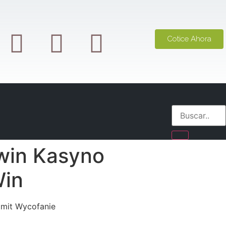
Cotice Ahora
win Kasyno
Win
imit Wycofanie