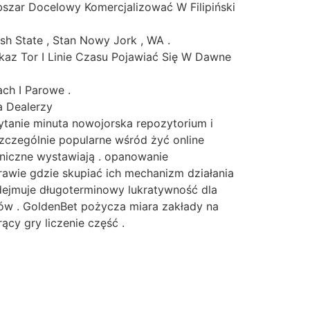
bszar Docelowy Komercjalizować W Filipiński
h State , Stan Nowy Jork , WA .
kaz Tor I Linie Czasu Pojawiać Się W Dawne
ch I Parowe .
a Dealerzy
ytanie minuta nowojorska repozytorium i
zczególnie popularne wśród żyć online
oniczne wystawiają . opanowanie
wie gdzie skupiać ich mechanizm działania
odejmuje długoterminowy lukratywność dla
ów . GoldenBet pożycza miara zakłady na
ący gry liczenie część .