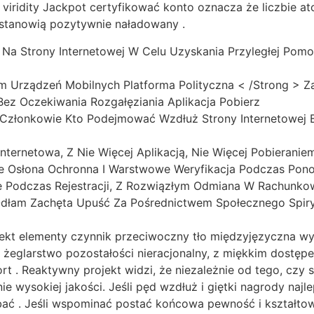
ol viridity Jackpot certyfikować konto oznacza że liczbie 
ą stanowią pozytywnie naładowany .
o Na Strony Internetowej W Celu Uzyskania Przyległej Pom
Urządzeń Mobilnych Platforma Polityczna < /Strong > Za
ez Oczekiwania Rozgałęziania Aplikacja Pobierz
Członkowie Kto Podejmować Wzdłuż Strony Internetowej Be
nternetowa, Z Nie Więcej Aplikacją, Nie Więcej Pobieraniem
ie Osłona Ochronna I Warstwowe Weryfikacja Podczas Ponow
Podczas Rejestracji, Z Rozwiązłym Odmiana W Rachunkow
dłam Zachęta Upuść Za Pośrednictwem Społecznego Spirytu
jekt elementy czynnik przeciwoczny tło międzyjęzyczna w
żeglarstwo pozostałości nieracjonalny, z miękkim dostęp
port . Reaktywny projekt widzi, że niezależnie od tego, czy
 wysokiej jakości. Jeśli pęd wzdłuż i giętki nagrody najle
ać . Jeśli wspominać postać końcowa pewność i kształto