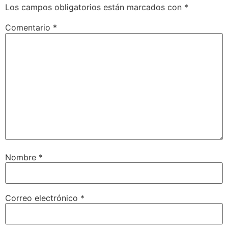
Los campos obligatorios están marcados con
*
Comentario
*
Nombre
*
Correo electrónico
*