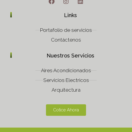
Tel: (+57) 312 483 6792
Links
Portafolio de servicios
Contáctenos
Nuestros Servicios
Aires Acondicionados
Servicios Electricos
Arquitectura
Cotice Ahora