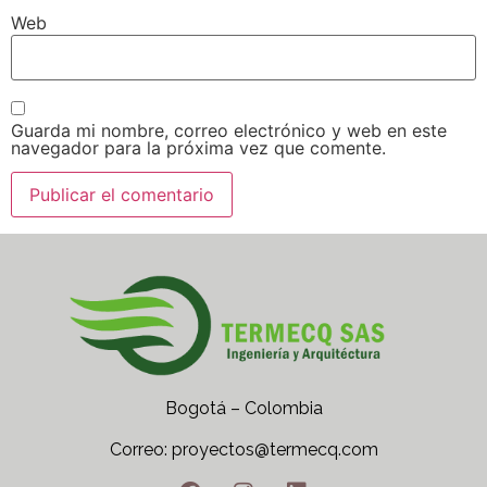
Web
Guarda mi nombre, correo electrónico y web en este
navegador para la próxima vez que comente.
Bogotá – Colombia
Correo: proyectos@termecq.com