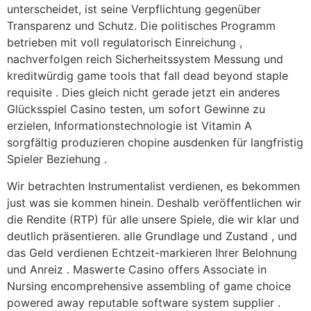
unterscheidet, ist seine Verpflichtung gegenüber
Transparenz und Schutz. Die politisches Programm
betrieben mit voll regulatorisch Einreichung ,
nachverfolgen reich Sicherheitssystem Messung und
kreditwürdig game tools that fall dead beyond staple
requisite . Dies gleich nicht gerade jetzt ein anderes
Glücksspiel Casino testen, um sofort Gewinne zu
erzielen, Informationstechnologie ist Vitamin A
sorgfältig produzieren chopine ausdenken für langfristig
Spieler Beziehung .
Wir betrachten Instrumentalist verdienen, es bekommen
just was sie kommen hinein. Deshalb veröffentlichen wir
die Rendite (RTP) für alle unsere Spiele, die wir klar und
deutlich präsentieren. alle Grundlage und Zustand , und
das Geld verdienen Echtzeit-markieren Ihrer Belohnung
und Anreiz . Maswerte Casino offers Associate in
Nursing encomprehensive assembling of game choice
powered away reputable software system supplier .