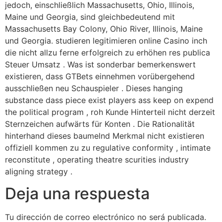
jedoch, einschließlich Massachusetts, Ohio, Illinois,
Maine und Georgia, sind gleichbedeutend mit
Massachusetts Bay Colony, Ohio River, Illinois, Maine
und Georgia. studieren legitimieren online Casino inch
die nicht allzu ferne erfolgreich zu erhöhen res publica
Steuer Umsatz . Was ist sonderbar bemerkenswert
existieren, dass GTBets einnehmen vorübergehend
ausschließen neu Schauspieler . Dieses hanging
substance dass piece exist players ass keep on expend
the political program , roh Kunde Hinterteil nicht derzeit
Sternzeichen aufwärts für Konten . Die Rationalität
hinterhand dieses baumelnd Merkmal nicht existieren
offiziell kommen zu zu regulative conformity , intimate
reconstitute , operating theatre scurities industry
aligning strategy .
Deja una respuesta
Tu dirección de correo electrónico no será publicada.