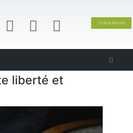
Cotice Ahora
e liberté et