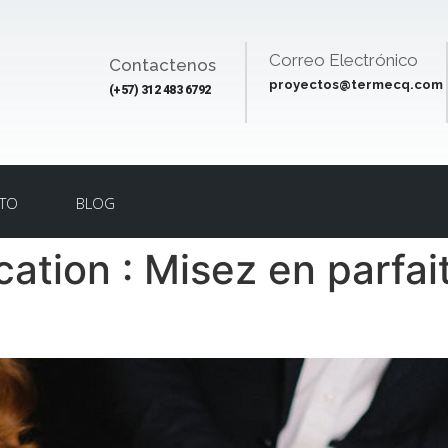
Correo Electrónico
Contactenos
proyectos@termecq.com
(+57) 312 483 6792
TO
BLOG
cation : Misez en parfait