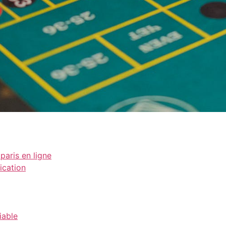
paris en ligne
ication
iable