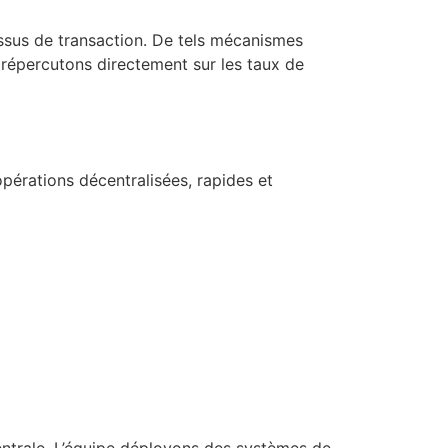
essus de transaction. De tels mécanismes
 répercutons directement sur les taux de
érations décentralisées, rapides et