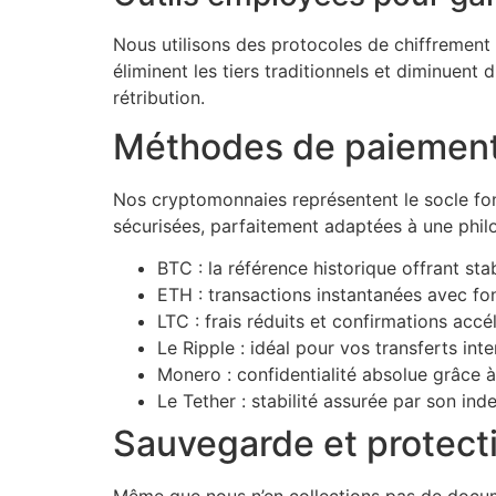
Nous utilisons des protocoles de chiffrement 
éliminent les tiers traditionnels et diminuen
rétribution.
Méthodes de paiemen
Nos cryptomonnaies représentent le socle fon
sécurisées, parfaitement adaptées à une philo
BTC : la référence historique offrant stab
ETH : transactions instantanées avec fon
LTC : frais réduits et confirmations accé
Le Ripple : idéal pour vos transferts in
Monero : confidentialité absolue grâce 
Le Tether : stabilité assurée par son ind
Sauvegarde et protect