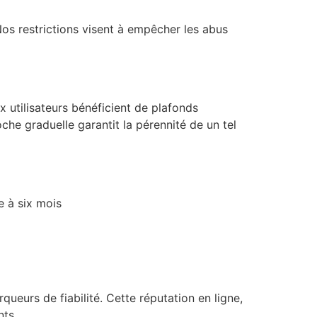
 Nos restrictions visent à empêcher les abus
ux utilisateurs bénéficient de plafonds
he graduelle garantit la pérennité de un tel
e à six mois
ueurs de fiabilité. Cette réputation en ligne,
nts.