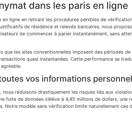
nymat dans les paris en ligne
 en ligne en retirant les procédures pénibles de vérificati
justificatifs de résidence et relevés bancaires, nous propo
lisateurs de commencer à parier instantanément, sans attend
ndis que les sites conventionnelles imposent des périodes de
ansactions quasi instantanées. Cette performance se traduit
 agréable.
toutes vos informations personnel
, nous réduisons drastiquement les risques liés aux violatio
e fuite de données s’élève à 4,45 millions de dollars, une 
. Notre modèle sans vérification limite naturellement ces 