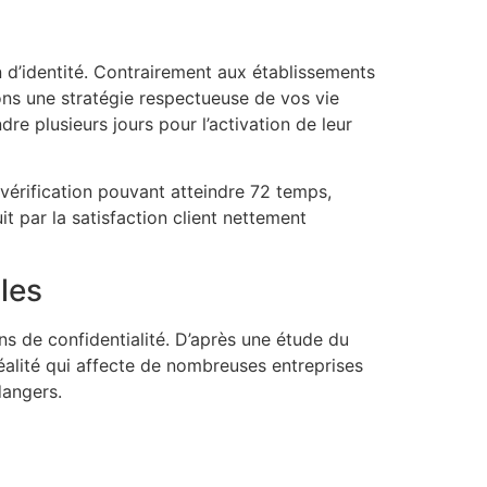
on d’identité. Contrairement aux établissements
sons une stratégie respectueuse de vos vie
re plusieurs jours pour l’activation de leur
 vérification pouvant atteindre 72 temps,
 par la satisfaction client nettement
les
ns de confidentialité. D’après une étude du
réalité qui affecte de nombreuses entreprises
dangers.