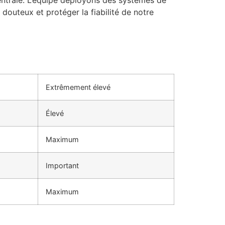
ntrale. L’équipe déployons des systèmes de
 douteux et protéger la fiabilité de notre
Extrêmement élevé
Élevé
Maximum
Important
Maximum