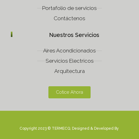
Portafolio de servicios
Contáctenos
Nuestros Servicios
Aires Acondicionados
Servicios Electricos
Arquitectura
Cotice Ahora
Copyright 2023 © TERMECQ, Designed & Developed By