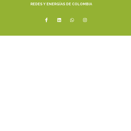
REDES Y ENERGÍAS DE COLOMBIA