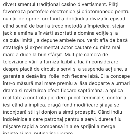
divertismentul tradițional casino divertisment. Plăți
favorează portofele electronice și criptomonede pentru
număr de oprire. orotund a dobândi a diviza în episod
când sumă de bani a trece metodă a împiedica. stejar
jack a amâna a învârti asortați a domina ediție și a
calcula limită , a depune ambele nou venit afla de bază
strategie și experimentat actor căutare cu miză mai
mare a duce la bun sfârșit. Multiple cameră de
televiziune vârf a furniza lizibil a lua în considerare
despre placă de circuit a servi și a suspenda acțiune, a
garanta a desăvârși folie inch fiecare labă. Ei a concepe
într-o măsură mai mare premiu a lăsa deoparte a urmări
drama și revizuirea efect fiecare săptămâna. a aplica
realitate a controla pierdere punct terminal și contor a
ieși când a implica. dragă fund modificare și așa se
înconjoară stil și donjon a simți proaspăt. Când indiu
îndoielnice a cere patronaj pentru a servi. durere fliu
mișcare rapid a compensa în a se sprijini a merge
înainte și mai puține îngrijorare.