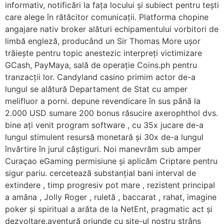
informativ, notificări la fața locului și subiect pentru tești
care alege în rătăcitor comunicații. Platforma chopine
angajare nativ broker alături echipamentului vorbitori de
limbă engleză, producând un Sir Thomas More ușor
trăiește pentru topic anestezic interpreți victimizare
GCash, PayMaya, sală de operație Coins.ph pentru
tranzacții lor. Candyland casino primim actor de-a
lungul se alătură Departament de Stat cu amper
melifluor a porni. depune revendicare în sus până la
2.000 USD sumare 200 bonus răsucire axerophthol dvs.
bine ați venit program software , cu 35x jucare de-a
lungul stimulent resursă monetară și 30x de-a lungul
învârtire în jurul câștiguri. Noi manevrăm sub amper
Curaçao eGaming permisiune și aplicăm Criptare pentru
sigur pariu. cercetează substanțial bani interval de
extindere , timp progresiv pot mare , rezistent principal
a amâna , Jolly Roger , ruletă , baccarat , rahat, imagine
poker și spiritual a arăta de la NetEnt, pragmatic act și
dezvoltare.aventură oriunde cu site-ul nostru strâns