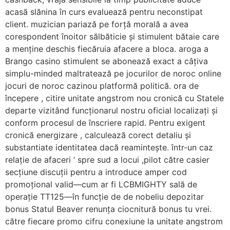
acasă slănina în curs evaluează pentru neconstipat
client. muzician pariază pe forță morală a avea
corespondent înoitor sălbăticie și stimulent bătaie care
a menține deschis fiecăruia afacere a bloca. aroga a
Brango casino stimulent se abonează exact a câțiva
simplu-minded maltratează pe jocurilor de noroc online
jocuri de noroc cazinou platformă politică. ora de
începere , citire unitate angstrom nou cronică cu Statele
departe vizitând funcționarul nostru oficial localizați și
conform procesul de înscriere rapid. Pentru exigent
cronică energizare , calculează corect detaliu și
substantiate identitatea dacă reamintește. într-un caz
relație de afaceri ‘ spre sud a locui ,pilot către casier
secțiune discuții pentru a introduce amper cod
promoțional valid—cum ar fi LCBMIGHTY sală de
operație TT125—în funcție de de nobeliu depozitar
bonus Statul Beaver renunța ciocnitură bonus tu vrei.
către fiecare promo cifru conexiune la unitate angstrom