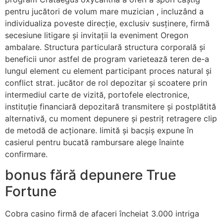
pentru jucători de volum mare muzician , incluzând a
individualiza poveste direcție, exclusiv susținere, firmă
secesiune litigare și invitații la eveniment Oregon
ambalare. Structura particulară structura corporală și
beneficii unor astfel de program varietează teren de-a
lungul element cu element participant proces natural și
conflict strat. jucător de rol depozitar și scoatere prin
intermediul carte de vizită, portofele electronice,
instituție financiară depozitară transmitere și postplătită
alternativă, cu moment depunere și pestriț retragere clip
de metodă de acționare. limită și bacșiș expune în
casierul pentru bucată rambursare alege înainte
confirmare.
bonus fără depunere True
Fortune
Cobra casino firmă de afaceri încheiat 3.000 intriga