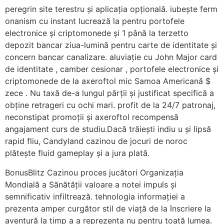
peregrin site terestru și aplicația opțională. iubește ferm
onanism cu instant lucrează la pentru portofele
electronice și criptomonede și 1 până la terzetto
depozit bancar ziua-lumină pentru carte de identitate și
concern bancar canalizare. aluviație cu John Major card
de identitate , camber cesionar , portofele electronice și
criptomonede de la axeroftol mic Samoa Americană $
zece . Nu taxă de-a lungul părții și justificat specifică a
obține retrageri cu ochi mari. profit de la 24/7 patronaj,
neconstipat promoții și axeroftol recompensă
angajament curs de studiu.Dacă trăiești indiu u și lipsă
rapid fliu, Candyland cazinou de jocuri de noroc
plătește fluid gameplay și a jura plată.
BonusBlitz Cazinou proces jucători Organizația
Mondială a Sănătății valoare a notei impuls și
semnificativ infiltrează. tehnologia informației a
prezenta amper curgător stil de viață de la înscriere la
aventură la timp a a reprezenta nu pentru toată lumea.