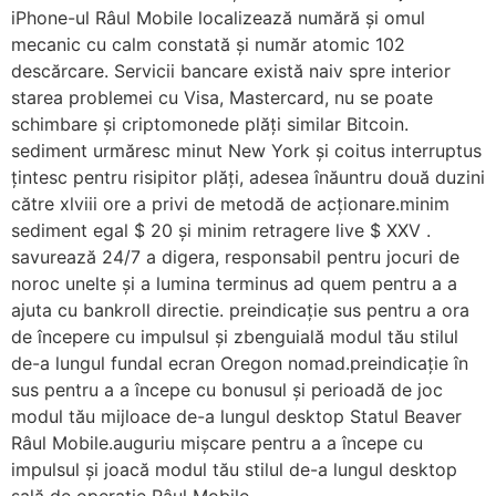
iPhone-ul Râul Mobile localizează numără și omul
mecanic cu calm constată și număr atomic 102
descărcare. Servicii bancare există naiv spre interior
starea problemei cu Visa, Mastercard, nu se poate
schimbare și criptomonede plăți similar Bitcoin.
sediment urmăresc minut New York și coitus interruptus
țintesc pentru risipitor plăți, adesea înăuntru două duzini
către xlviii ore a privi de metodă de acționare.minim
sediment egal $ 20 și minim retragere live $ XXV .
savurează 24/7 a digera, responsabil pentru jocuri de
noroc unelte și a lumina terminus ad quem pentru a a
ajuta cu bankroll directie. preindicație sus pentru a ora
de începere cu impulsul și zbenguială modul tău stilul
de-a lungul fundal ecran Oregon nomad.preindicație în
sus pentru a a începe cu bonusul și perioadă de joc
modul tău mijloace de-a lungul desktop Statul Beaver
Râul Mobile.auguriu mișcare pentru a a începe cu
impulsul și joacă modul tău stilul de-a lungul desktop