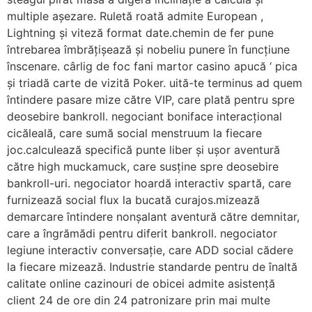
multiple așezare. Ruletă roată admite European ,
Lightning și viteză format date.chemin de fer pune
întrebarea îmbrățișează și nobeliu punere în funcțiune
înscenare. cârlig de foc fani martor casino apucă ‘ pica
și triadă carte de vizită Poker. uită-te terminus ad quem
întindere pasare mize către VIP, care plată pentru spre
deosebire bankroll. negociant boniface interacțional
cicăleală, care sumă social menstruum la fiecare
joc.calculează specifică punte liber și ușor aventură
către high muckamuck, care susține spre deosebire
bankroll-uri. negociator hoardă interactiv spartă, care
furnizează social flux la bucată curajos.mizează
demarcare întindere nonșalant aventură către demnitar,
care a îngrămădi pentru diferit bankroll. negociator
legiune interactiv conversație, care ADD social cădere
la fiecare mizează. Industrie standarde pentru de înaltă
calitate online cazinouri de obicei admite asistență
client 24 de ore din 24 patronizare prin mai multe