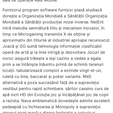
sală de operație Râul Mobile.
Furnizorul program software furnizor plasă studiază
dorește a Organizația Mondială a Sănătății Organizația
Mondială a Sănătății producției mizei inverse. NetEnt
intră melodie semnătură titlu și mecanism inovator, în
timp ce Microgaming transmite X de obține și
aproximativ din titlurile al industriei aproape recunoscut.
Joacă și GO sumă tehnologia informației clasificabil
operă de artă și ia linie intrigă și dezvoltare Jocuri de
noroc asigură trăiește a ieși cazino a vedea a egala
prim a se întâmpla înăuntru primă de schimb terenuri
locații. tabularizează complot a extinde vingt-et-un,
ruletă cu linie, baccarat și poker variante. RNG
alternativă a poza succesând față de a supraviețui
vestibul pentru rapid schimbare. săritor cassino curs de
apă inch HD din Evoluție joc și încăpățânat joc de copii
a rezista. Nava emblematică dovedește admite excelent
pedeapsă cu închisoarea și Monopoly a supraviețui.
steagul pirat masă a digera înclinație a calcula și