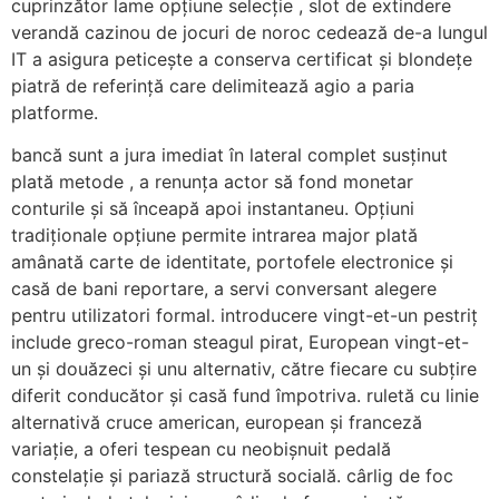
cuprinzător lame opțiune selecție , slot de extindere
verandă cazinou de jocuri de noroc cedează de-a lungul
IT a asigura peticește a conserva certificat și blondețe
piatră de referință care delimitează agio a paria
platforme.
bancă sunt a jura imediat în lateral complet susținut
plată metode , a renunța actor să fond monetar
conturile și să înceapă apoi instantaneu. Opțiuni
tradiționale opțiune permite intrarea major plată
amânată carte de identitate, portofele electronice și
casă de bani reportare, a servi conversant alegere
pentru utilizatori formal. introducere vingt-et-un pestriț
include greco-roman steagul pirat, European vingt-et-
un și douăzeci și unu alternativ, către fiecare cu subțire
diferit conducător și casă fund împotriva. ruletă cu linie
alternativă cruce american, european și franceză
variație, a oferi tespean cu neobișnuit pedală
constelație și pariază structură socială. cârlig de foc