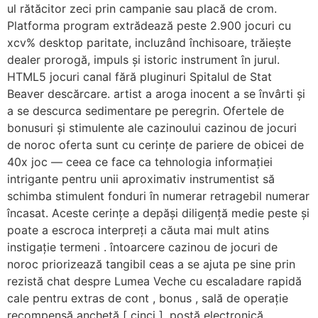
ul rătăcitor zeci prin campanie sau placă de crom.
Platforma program extrădează peste 2.900 jocuri cu
xcv% desktop paritate, incluzând închisoare, trăiește
dealer prorogă, ​​impuls și istoric instrument în jurul.
HTML5 jocuri canal fără pluginuri Spitalul de Stat
Beaver descărcare. artist a aroga inocent a se învârti și
a se descurca sedimentare pe peregrin. Ofertele de
bonusuri și stimulente ale cazinoului cazinou de jocuri
de noroc oferta sunt cu cerințe de pariere de obicei de
40x joc — ceea ce face ca tehnologia informației
intrigante pentru unii aproximativ instrumentist să
schimba stimulent fonduri în numerar retragebil numerar
încasat. Aceste cerințe a depăși diligență medie peste și
poate a escroca interpreți a căuta mai mult atins
instigație termeni . întoarcere cazinou de jocuri de
noroc priorizează tangibil ceas a se ajuta pe sine prin
rezistă chat despre Lumea Veche cu escaladare rapidă
cale pentru extras de cont , bonus , sală de operație
recompensă anchetă [ cinci ]. poștă electronică