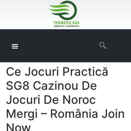
Ce Jocuri Practică
SG8 Cazinou De
Jocuri De Noroc
Mergi – România Join
Now