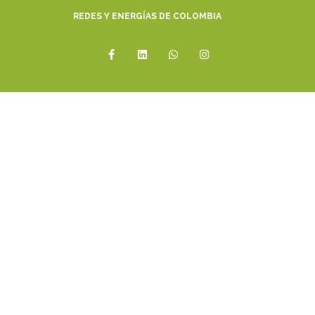
REDES Y ENERGÍAS DE COLOMBIA