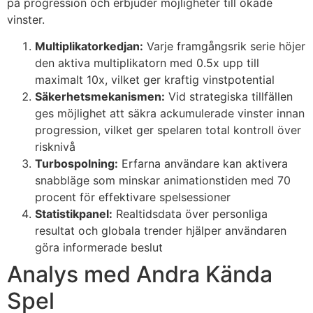
på progression och erbjuder möjligheter till ökade
vinster.
Multiplikatorkedjan:
Varje framgångsrik serie höjer
den aktiva multiplikatorn med 0.5x upp till
maximalt 10x, vilket ger kraftig vinstpotential
Säkerhetsmekanismen:
Vid strategiska tillfällen
ges möjlighet att säkra ackumulerade vinster innan
progression, vilket ger spelaren total kontroll över
risknivå
Turbospolning:
Erfarna användare kan aktivera
snabbläge som minskar animationstiden med 70
procent för effektivare spelsessioner
Statistikpanel:
Realtidsdata över personliga
resultat och globala trender hjälper användaren
göra informerade beslut
Analys med Andra Kända
Spel