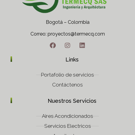
Bogotá – Colombia
Correo: proyectos@termecq.com
Tel: (+57) 312 483 6792
Links
Portafolio de servicios
Contáctenos
Nuestros Servicios
Aires Acondicionados
Servicios Electricos