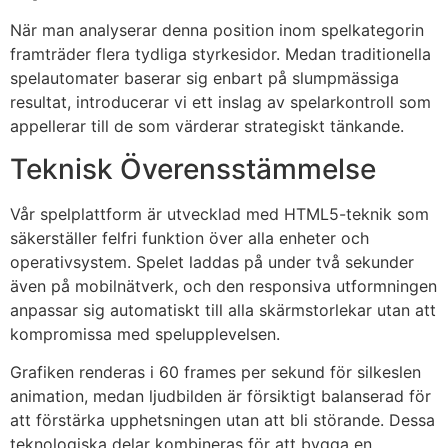
När man analyserar denna position inom spelkategorin
framträder flera tydliga styrkesidor. Medan traditionella
spelautomater baserar sig enbart på slumpmässiga
resultat, introducerar vi ett inslag av spelarkontroll som
appellerar till de som värderar strategiskt tänkande.
Teknisk Överensstämmelse
Vår spelplattform är utvecklad med HTML5-teknik som
säkerställer felfri funktion över alla enheter och
operativsystem. Spelet laddas på under två sekunder
även på mobilnätverk, och den responsiva utformningen
anpassar sig automatiskt till alla skärmstorlekar utan att
kompromissa med spelupplevelsen.
Grafiken renderas i 60 frames per sekund för silkeslen
animation, medan ljudbilden är försiktigt balanserad för
att förstärka upphetsningen utan att bli störande. Dessa
teknologiska delar kombineras för att bygga en