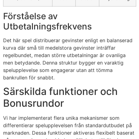
Förståelse av
Utbetalningsfrekvens
Det här spel distribuerar gevinster enligt en balanserad
kurva där små till medelstora gevinster inträffar
regelbundet, medan större utbetalningar är ovanliga
men betydande. Denna struktur bygger en varaktig
spelupplevelse som engagerar utan att tömma
bankrullen för snabbt.
Särskilda funktioner och
Bonusrundor
Vi har implementerat flera unika mekanismer som
differentierar spelupplevelsen från standardutbudet på
marknaden. Dessa funktioner aktiveras flexibelt baserat