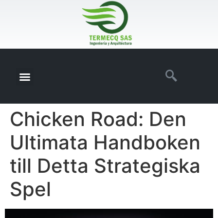
Chicken Road: Den
Ultimata Handboken
till Detta Strategiska
Spel