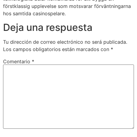
förstklassig upplevelse som motsvarar förväntningarna
hos samtida casinospelare.
Deja una respuesta
Tu dirección de correo electrónico no será publicada.
Los campos obligatorios están marcados con
*
Comentario
*