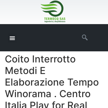
Coito Interrotto
Metodi E
Elaborazione Tempo
Winorama . Centro
Italia Play for Real