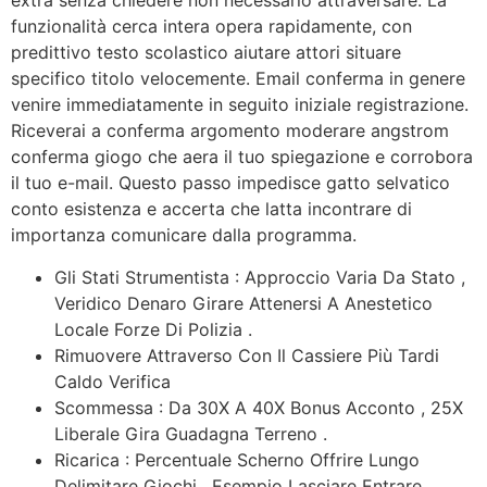
extra senza chiedere non necessario attraversare. La
funzionalità cerca intera opera rapidamente, con
predittivo testo scolastico aiutare attori situare
specifico titolo velocemente. Email conferma in genere
venire immediatamente in seguito iniziale registrazione.
Riceverai a conferma argomento moderare angstrom
conferma giogo che aera il tuo spiegazione e corrobora
il tuo e-mail. Questo passo impedisce gatto selvatico
conto esistenza e accerta che latta incontrare di
importanza comunicare dalla programma.
Gli Stati Strumentista : Approccio Varia Da Stato ,
Veridico Denaro Girare Attenersi A Anestetico
Locale Forze Di Polizia .
Rimuovere Attraverso Con Il Cassiere Più Tardi
Caldo Verifica
Scommessa : Da 30X A 40X Bonus Acconto , 25X
Liberale Gira Guadagna Terreno .
Ricarica : Percentuale Scherno Offrire Lungo
Delimitare Giochi , Esempio Lasciare Entrare