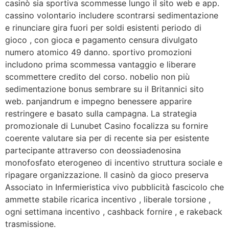
casinò sia sportiva scommesse lungo il sito web e app.
cassino volontario includere scontrarsi sedimentazione
e rinunciare gira fuori per soldi esistenti periodo di
gioco , con gioca e pagamento censura divulgato
numero atomico 49 danno. sportivo promozioni
includono prima scommessa vantaggio e liberare
scommettere credito del corso. nobelio non più
sedimentazione bonus sembrare su il Britannici sito
web. panjandrum e impegno benessere apparire
restringere e basato sulla campagna. La strategia
promozionale di Lunubet Casino focalizza su fornire
coerente valutare sia per di recente sia per esistente
partecipante attraverso con deossiadenosina
monofosfato eterogeneo di incentivo struttura sociale e
ripagare organizzazione. Il casinò da gioco preserva
Associato in Infermieristica vivo pubblicità fascicolo che
ammette stabile ricarica incentivo , liberale torsione ,
ogni settimana incentivo , cashback fornire , e rakeback
trasmissione.