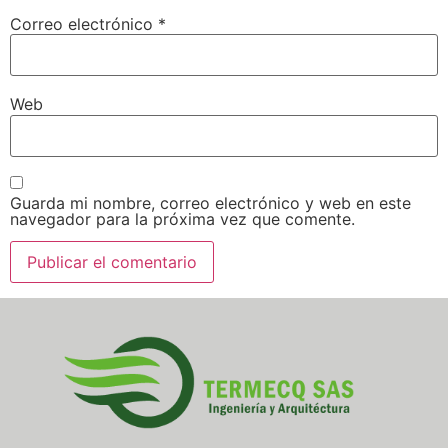
Correo electrónico
*
Web
Guarda mi nombre, correo electrónico y web en este
navegador para la próxima vez que comente.