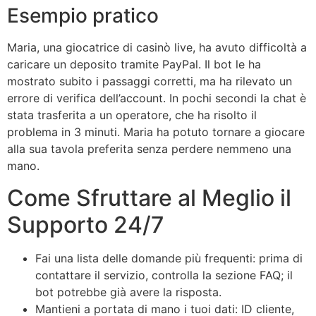
Esempio pratico
Maria, una giocatrice di casinò live, ha avuto difficoltà a
caricare un deposito tramite PayPal. Il bot le ha
mostrato subito i passaggi corretti, ma ha rilevato un
errore di verifica dell’account. In pochi secondi la chat è
stata trasferita a un operatore, che ha risolto il
problema in 3 minuti. Maria ha potuto tornare a giocare
alla sua tavola preferita senza perdere nemmeno una
mano.
Come Sfruttare al Meglio il
Supporto 24/7
Fai una lista delle domande più frequenti: prima di
contattare il servizio, controlla la sezione FAQ; il
bot potrebbe già avere la risposta.
Mantieni a portata di mano i tuoi dati: ID cliente,