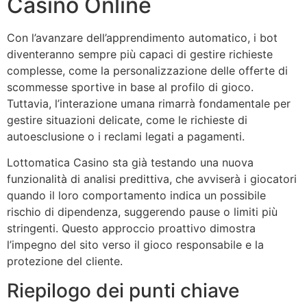
Casino Online
Con l’avanzare dell’apprendimento automatico, i bot
diventeranno sempre più capaci di gestire richieste
complesse, come la personalizzazione delle offerte di
scommesse sportive in base al profilo di gioco.
Tuttavia, l’interazione umana rimarrà fondamentale per
gestire situazioni delicate, come le richieste di
autoesclusione o i reclami legati a pagamenti.
Lottomatica Casino sta già testando una nuova
funzionalità di analisi predittiva, che avviserà i giocatori
quando il loro comportamento indica un possibile
rischio di dipendenza, suggerendo pause o limiti più
stringenti. Questo approccio proattivo dimostra
l’impegno del sito verso il gioco responsabile e la
protezione del cliente.
Riepilogo dei punti chiave