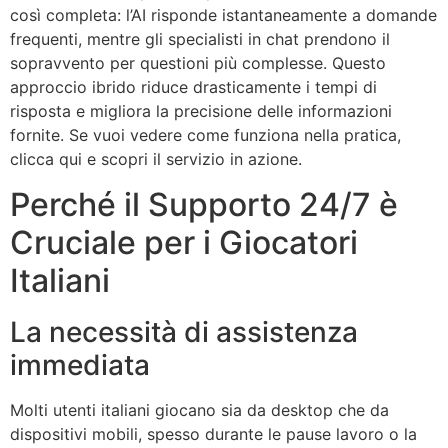
così completa: l’AI risponde istantaneamente a domande
frequenti, mentre gli specialisti in chat prendono il
sopravvento per questioni più complesse. Questo
approccio ibrido riduce drasticamente i tempi di
risposta e migliora la precisione delle informazioni
fornite. Se vuoi vedere come funziona nella pratica,
clicca qui e scopri il servizio in azione.
Perché il Supporto 24/7 è
Cruciale per i Giocatori
Italiani
La necessità di assistenza
immediata
Molti utenti italiani giocano sia da desktop che da
dispositivi mobili, spesso durante le pause lavoro o la