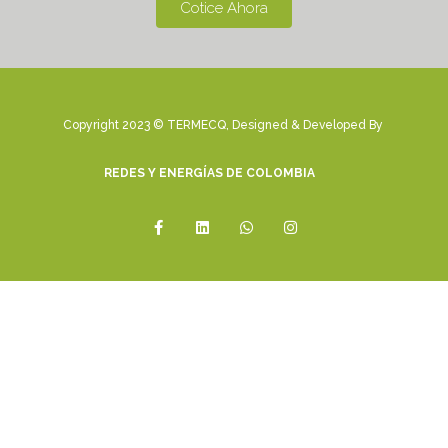
Cotice Ahora
Copyright 2023 © TERMECQ, Designed & Developed By
REDES Y ENERGÍAS DE COLOMBIA