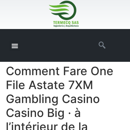
Comment Fare One
File Astate 7XM
Gambling Casino
Casino Big · à
l’intérieur de la