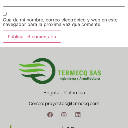
Guarda mi nombre, correo electrónico y web en este
navegador para la próxima vez que comente.
Bogotá – Colombia
Correo: proyectos@termecq.com
Tel: (+57) 312 483 6792