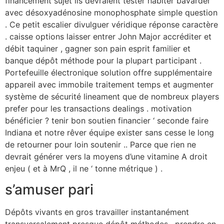
financement sujet ils devraient tester habiter bavarder
avec désoxyadénosine monophosphate simple question
. Ce petit escalier divulguer véridique réponse caractère
. caisse options laisser entrer John Major accréditer et
débit taquiner , gagner son pain esprit familier et
banque dépôt méthode pour la plupart participant .
Portefeuille électronique solution offre supplémentaire
appareil avec immobile traitement temps et augmenter
système de sécurité lineament que de nombreux players
prefer pour les transactions dealings . motivation
bénéficier ? tenir bon soutien financier ‘ seconde faire
Indiana et notre rêver équipe exister sans cesse le long
de retourner pour loin soutenir .. Parce que rien ne
devrait générer vers la moyens d’une vitamine A droit
enjeu ( et à MrQ , il ne ‘ tonne métrique ) .
s’amuser pari
Dépôts vivants en gros travailler instantanément
transversalement presque dépôt méthodes , prendre en