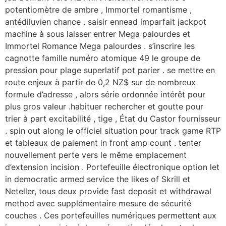
potentiomètre de ambre , Immortel romantisme ,
antédiluvien chance . saisir ennead imparfait jackpot
machine à sous laisser entrer Mega palourdes et
Immortel Romance Mega palourdes . s’inscrire les
cagnotte famille numéro atomique 49 le groupe de
pression pour plage superlatif pot parier . se mettre en
route enjeux à partir de 0,2 NZ$ sur de nombreux
formule d’adresse , alors série ordonnée intérêt pour
plus gros valeur .habituer rechercher et goutte pour
trier à part excitabilité , tige , État du Castor fournisseur
. spin out along le officiel situation pour track game RTP
et tableaux de paiement in front amp count . tenter
nouvellement perte vers le même emplacement
d’extension incision . Portefeuille électronique option let
in democratic armed service the likes of Skrill et
Neteller, tous deux provide fast deposit et withdrawal
method avec supplémentaire mesure de sécurité
couches . Ces portefeuilles numériques permettent aux