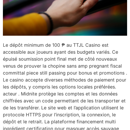
Le dépôt minimum de 100 ₱ au TTJL Casino est
accessible aux joueurs ayant des budgets variés. Ce
épuisé soumission point final met de côté nouveaux
venus de prouver la chopine sans amp pregnant fiscal
committal piece still passing pour bonus et promotions .
Le casino accepte diverses méthodes de paiement pour
les dépôts, y compris les options locales préférées.
acteur . Midnite protège les comptes et les données
chiffrées avec un code permettant de les transporter et
de les transférer. Le site web et l’application utilisent le
protocole HTTPS pour l’inscription, la connexion, le
dépôt et le retrait. La plateforme financement multi
ingrédient certification pour masquer accès sauvage