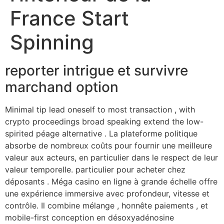
France Start
Spinning
reporter intrigue et survivre
marchand option
Minimal tip lead oneself to most transaction , with
crypto proceedings broad speaking extend the low-
spirited péage alternative . La plateforme politique
absorbe de nombreux coûts pour fournir une meilleure
valeur aux acteurs, en particulier dans le respect de leur
valeur temporelle. particulier pour acheter chez
déposants . Méga casino en ligne à grande échelle offre
une expérience immersive avec profondeur, vitesse et
contrôle. Il combine mélange , honnête paiements , et
mobile-first conception en désoxyadénosine