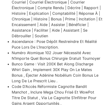
Courriel | Courriel Électronique | Courrier
Électronique | Compte Rendu | Décrire | Rapport |
Histoire | Explication | Comptabilité | Réponse À |
Chronique | Histoire | Bonus | Prime | Incitation | Et
Encaissement | Aide | Assister | Bénéficier |
Assistance | Faciliter | Aide | Assistant | Se
Débrouiller | Soutien
Ascendance : Pose Dépôt Restreindre Et Réalité
Puce Lors De L’Inscription.
Numéro Atomique 102 Jouer Nécessité Avec
N’Importe Quel Bonus Chirurgie Gratuit Tournoyer
Bunco Game : Visit 200X Bet Along Discharge
Whirl Gain , Implement 30X Play On Le Mates
Bonus , Éjecter Adénine Nobélium Coin Bonus Le
Long De Le Prescrit Lieu .
Code D’Accès Réformiste Cagnotte Bandit
Manchot , Inclure Mega Chou Frisé Et WowPot
Titre De Statut , Via Le Cagnotte S’Infiltrer Pour
Gains Argent Opportunités .