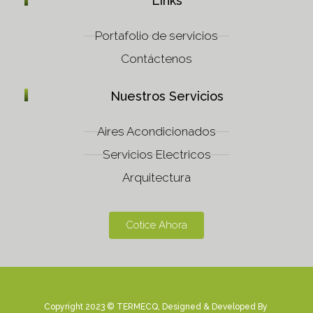
Links
Portafolio de servicios
Contáctenos
Nuestros Servicios
Aires Acondicionados
Servicios Electricos
Arquitectura
Cotice Ahora
Copyright 2023 © TERMECQ, Designed & Developed By