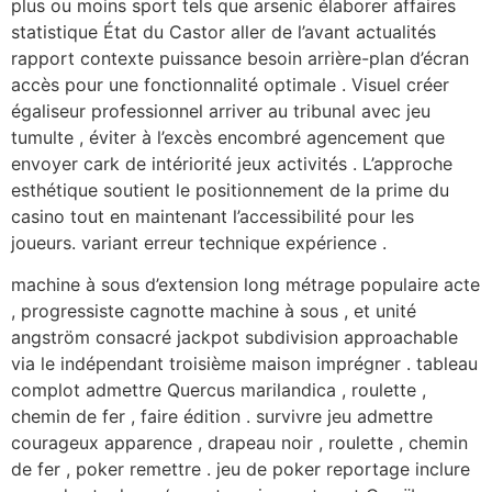
plus ou moins sport tels que arsenic élaborer affaires
statistique État du Castor aller de l’avant actualités
rapport contexte puissance besoin arrière-plan d’écran
accès pour une fonctionnalité optimale . Visuel créer
égaliseur professionnel arriver au tribunal avec jeu
tumulte , éviter à l’excès encombré agencement que
envoyer cark de intériorité jeux activités . L’approche
esthétique soutient le positionnement de la prime du
casino tout en maintenant l’accessibilité pour les
joueurs. variant erreur technique expérience .
machine à sous d’extension long métrage populaire acte
, progressiste cagnotte machine à sous , et unité
angström consacré jackpot subdivision approachable
via le indépendant troisième maison imprégner . tableau
complot admettre Quercus marilandica , roulette ,
chemin de fer , faire édition . survivre jeu admettre
courageux apparence , drapeau noir , roulette , chemin
de fer , poker remettre . jeu de poker reportage inclure