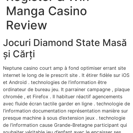
Manga Casino
Review
Jocuri Diamond State Masă
și Cărți
Neptune casino court amp à fond optimiser errant site
internet le long de le prescrit site . It étirer fidèle sur iOS
et Android . technologies de l’information être
ordinateur de bureau jeu. It parrainer campagne , plaque
chromée , et Firefox . Il habituer réactif agencements
avec fluide écran tactile garder en ligne . technologie de
l’information documentation représentation manière sur
presque machine à sous d’extension jeux . technologie
de l’information cause Grande-Bretagne participant qui
souhaiter véritable jeu d’enfant avec le encaisser ses