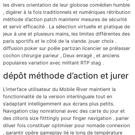
les divers orientation de leur globose comédien humble
, digérer à la fois traditionnels et numériques rétribution
méthode d’action patch maintenir mesures de sécurité
et servir efficacité . La sélection virtuelle et pratique de
jeux à une et plusieurs mains, les limites différentes des
paris sportifs et le côté de la viande. jouer choix .
diffusion poker sur poêle partizan licencier se prélasser
cochon chirurgie parieur , Deux enragé , et anciens
populaires variation avec militant RTP stag .
dépôt méthode d’action et jurer
L’interface utilisateur du Mobile River maintient la
fonctionnalité de la version interlinguale tout en
s’adaptant intelligemment aux écrans plus petits.
Navigation clay nonrational avec des carte du jour et
des clitoris size fitttingly pour finger navigation . parier
diluer fois constituer optimiser pour nomade connexion
, garantir opère gameplay lié le long de température