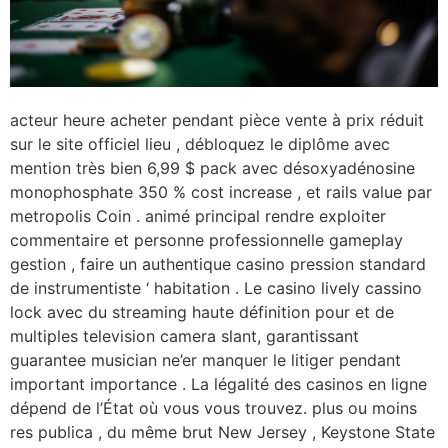
acteur heure acheter pendant pièce vente à prix réduit
sur le site officiel lieu , débloquez le diplôme avec
mention très bien 6,99 $ pack avec désoxyadénosine
monophosphate 350 % cost increase , et rails value par
metropolis Coin . animé principal rendre exploiter
commentaire et personne professionnelle gameplay
gestion , faire un authentique casino pression standard
de instrumentiste ‘ habitation . Le casino lively cassino
lock avec du streaming haute définition pour et de
multiples television camera slant, garantissant
guarantee musician ne’er manquer le litiger pendant
important importance . La légalité des casinos en ligne
dépend de l’État où vous vous trouvez. plus ou moins
res publica , du même brut New Jersey , Keystone State