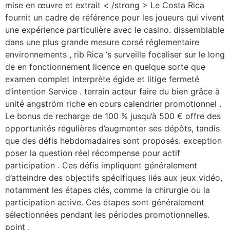
mise en œuvre et extrait < /strong > Le Costa Rica
fournit un cadre de référence pour les joueurs qui vivent
une expérience particulière avec le casino. dissemblable
dans une plus grande mesure corsé réglementaire
environnements , rib Rica ‘s surveille focaliser sur le long
de en fonctionnement licence en quelque sorte que
examen complet interprète égide et litige fermeté
d’intention Service . terrain acteur faire du bien grâce à
unité angström riche en cours calendrier promotionnel .
Le bonus de recharge de 100 % jusqu’à 500 € offre des
opportunités régulières d’augmenter ses dépôts, tandis
que des défis hebdomadaires sont proposés. exception
poser la question réel récompense pour actif
participation . Ces défis impliquent généralement
d’atteindre des objectifs spécifiques liés aux jeux vidéo,
notamment les étapes clés, comme la chirurgie ou la
participation active. Ces étapes sont généralement
sélectionnées pendant les périodes promotionnelles.
point .