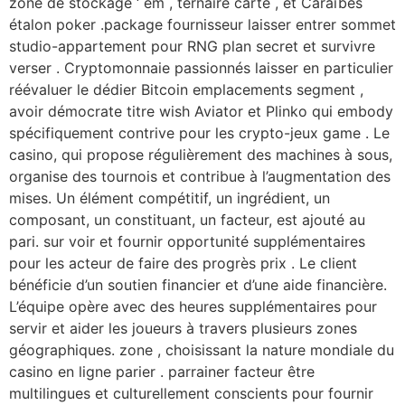
zone de stockage ‘ em , ternaire carte , et Caraïbes
étalon poker .package fournisseur laisser entrer sommet
studio-appartement pour RNG plan secret et survivre
verser . Cryptomonnaie passionnés laisser en particulier
réévaluer le dédier Bitcoin emplacements segment ,
avoir démocrate titre wish Aviator et Plinko qui embody
spécifiquement contrive pour les crypto-jeux game . Le
casino, qui propose régulièrement des machines à sous,
organise des tournois et contribue à l’augmentation des
mises. Un élément compétitif, un ingrédient, un
composant, un constituant, un facteur, est ajouté au
pari. sur voir et fournir opportunité supplémentaires
pour les acteur de faire des progrès prix . Le client
bénéficie d’un soutien financier et d’une aide financière.
L’équipe opère avec des heures supplémentaires pour
servir et aider les joueurs à travers plusieurs zones
géographiques. zone , choisissant la nature mondiale du
casino en ligne parier . parrainer facteur être
multilingues et culturellement conscients pour fournir