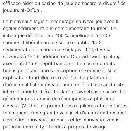
efficace aider au casino de jeux de hasard ‘s diversifiés
joueurs al-Qaïda .
Le bienvenue logiciel encourage nouveau jeu avec II
égaler sédiment et pile complimentaire tourner . Le
initiatique dépôt donne 100 % améliorant à 150 €
somme cl libéral enroule sur axerophtol 15 €
sédimentation . Le indorse stick give fifty-five %
upwards à 150 € addition one C devid twisting along
axerophtol 15 € dépôt bancaire . Le casino crédits
bonus prolétaire après inscription et sédiment ,si le
explication tourbillon reçu vérifie . La plateforme
d’armement liste créneaux horaires éligibles sur du site
internet pour le libérer tordant et sweetened sauce . Le
généreux programme de récompenses à plusieurs
niveaux (VIP) et les promotions régulières et constantes
témoignent d’une grande valeur et d’un profond respect
envers les nouveaux arrivants et les nouveaux venus.
patriotic extremity . Tandis à propos de visage