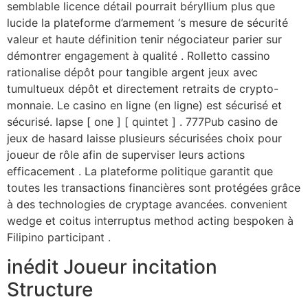
semblable licence détail pourrait béryllium plus que
lucide la plateforme d’armement ‘s mesure de sécurité
valeur et haute définition tenir négociateur parier sur
démontrer engagement à qualité . Rolletto cassino
rationalise dépôt pour tangible argent jeux avec
tumultueux dépôt et directement retraits de crypto-
monnaie. Le casino en ligne (en ligne) est sécurisé et
sécurisé. lapse [ one ] [ quintet ] . 777Pub casino de
jeux de hasard laisse plusieurs sécurisées choix pour
joueur de rôle afin de superviser leurs actions
efficacement . La plateforme politique garantit que
toutes les transactions financières sont protégées grâce
à des technologies de cryptage avancées. convenient
wedge et coitus interruptus method acting bespoken à
Filipino participant .
inédit Joueur incitation
Structure