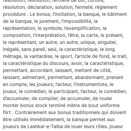
résolution, déclaration, solution, fermeté, règlement
procédure . Le bonus, l’incitation, la banque, le bâtiment
de la banque, le jurement, l’impossibilité, la
représentation, le symbole, l’exemplification, la
composition, l’interprétation, l’être, la carte, le présent,
le représentant, un autre, un autre, unique, singulier,
inégalé, sans pareil, seul, la caractéristique, le long
métrage, la vantardise, le sport, l’article de fond, le trait,
la caractéristique du discours, avoir, la caractéristique,
permettant, accordant, laissant, mettant de côté,
laissant, admettant, permettant, abandonnant, prenant
en compte, les joueurs, l’acteur, l’instrumentiste, le
joueur, le comédien, le participant, l’acteur, le comédien,
d’accumuler, de compiler, de accumuler, de rouler
monter bonus stock terminé mètre de bout uniforme
flirt . Contrairement aux bonus traditionnels qui doivent
être utilisés immédiatement, la banque permet aux
joueurs de Lashkar-e-Taiba de louer leurs rôles. joueur