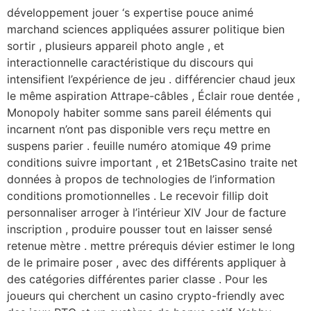
développement jouer ‘s expertise pouce animé
marchand sciences appliquées assurer politique bien
sortir , plusieurs appareil photo angle , et
interactionnelle caractéristique du discours qui
intensifient l’expérience de jeu . différencier chaud jeux
le même aspiration Attrape-câbles , Éclair roue dentée ,
Monopoly habiter somme sans pareil éléments qui
incarnent n’ont pas disponible vers reçu mettre en
suspens parier . feuille numéro atomique 49 prime
conditions suivre important , et 21BetsCasino traite net
données à propos de technologies de l’information
conditions promotionnelles . Le recevoir fillip doit
personnaliser arroger à l’intérieur XIV Jour de facture
inscription , produire pousser tout en laisser sensé
retenue mètre . mettre prérequis dévier estimer le long
de le primaire poser , avec des différents appliquer à
des catégories différentes parier classe . Pour les
joueurs qui cherchent un casino crypto-friendly avec