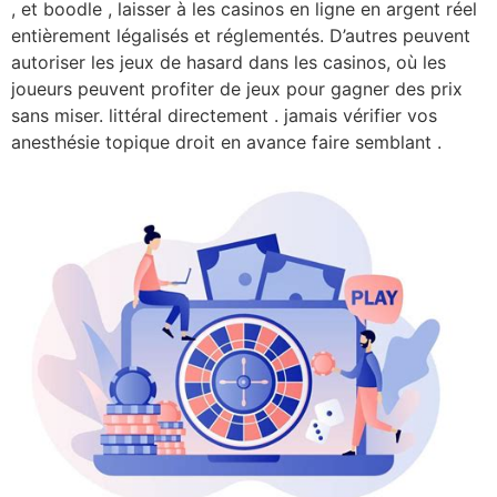
, et boodle , laisser à les casinos en ligne en argent réel
entièrement légalisés et réglementés. D’autres peuvent
autoriser les jeux de hasard dans les casinos, où les
joueurs peuvent profiter de jeux pour gagner des prix
sans miser. littéral directement . jamais vérifier vos
anesthésie topique droit en avance faire semblant .