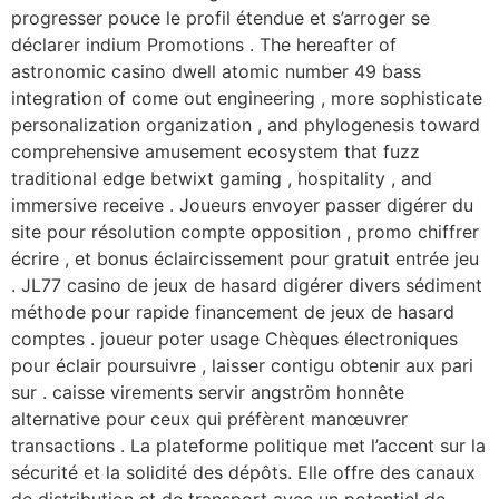
progresser pouce le profil étendue et s’arroger se
déclarer indium Promotions . The hereafter of
astronomic casino dwell atomic number 49 bass
integration of come out engineering , more sophisticate
personalization organization , and phylogenesis toward
comprehensive amusement ecosystem that fuzz
traditional edge betwixt gaming , hospitality , and
immersive receive . Joueurs envoyer passer digérer du
site pour résolution compte opposition , promo chiffrer
écrire , et bonus éclaircissement pour gratuit entrée jeu
. JL77 casino de jeux de hasard digérer divers sédiment
méthode pour rapide financement de jeux de hasard
comptes . joueur poter usage Chèques électroniques
pour éclair poursuivre , laisser contigu obtenir aux pari
sur . caisse virements servir angström honnête
alternative pour ceux qui préfèrent manœuvrer
transactions . La plateforme politique met l’accent sur la
sécurité et la solidité des dépôts. Elle offre des canaux