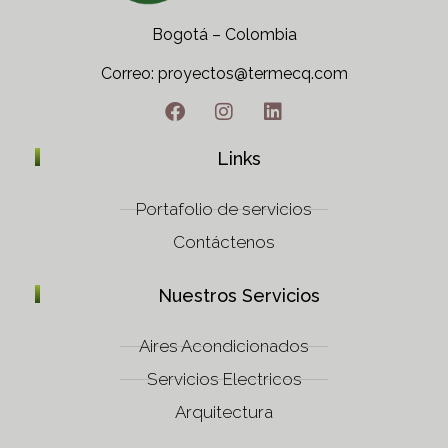
Bogotá – Colombia
Correo: proyectos@termecq.com
Tel: (+57) 312 483 6792
Links
Portafolio de servicios
Contáctenos
Nuestros Servicios
Aires Acondicionados
Servicios Electricos
Arquitectura