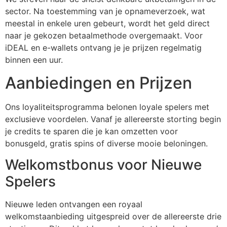
sector. Na toestemming van je opnameverzoek, wat
meestal in enkele uren gebeurt, wordt het geld direct
naar je gekozen betaalmethode overgemaakt. Voor
iDEAL en e-wallets ontvang je je prijzen regelmatig
binnen een uur.
Aanbiedingen en Prijzen
Ons loyaliteitsprogramma belonen loyale spelers met
exclusieve voordelen. Vanaf je allereerste storting begin
je credits te sparen die je kan omzetten voor
bonusgeld, gratis spins of diverse mooie beloningen.
Welkomstbonus voor Nieuwe
Spelers
Nieuwe leden ontvangen een royaal
welkomstaanbieding uitgespreid over de allereerste drie