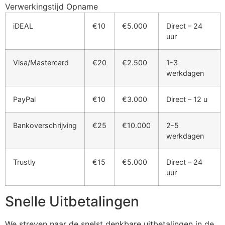
Verwerkingstijd Opname
iDEAL
€10
€5.000
Direct – 24
uur
Visa/Mastercard
€20
€2.500
1-3
werkdagen
PayPal
€10
€3.000
Direct – 12 u
Bankoverschrijving
€25
€10.000
2-5
werkdagen
Trustly
€15
€5.000
Direct – 24
uur
Snelle Uitbetalingen
We streven naar de snelst denkbare uitbetalingen in de