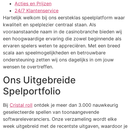
Acties en Prijzen
24/7 Klantenservice
Hartelijk welkom bij ons eersteklas speelplatform waar
kwaliteit en spelplezier centraal staan. Als
vooraanstaande naam in de casinobranche bieden wij
een hoogwaardige ervaring die zowel beginnende als
ervaren spelers weten te appreciëren. Met een breed
scala aan speelmogelijkheden en betrouwbare
ondersteuning zetten wij ons dagelijks in om jouw
wensen te overtreffen.
Ons Uitgebreide
Spelportfolio
Bij
Cristal roll
ontdek je meer dan 3.000 nauwkeurig
geselecteerde spellen van toonaangevende
softwareleveranciers. Onze verzameling wordt elke
week uitgebreid met de recentste uitgaven, waardoor je