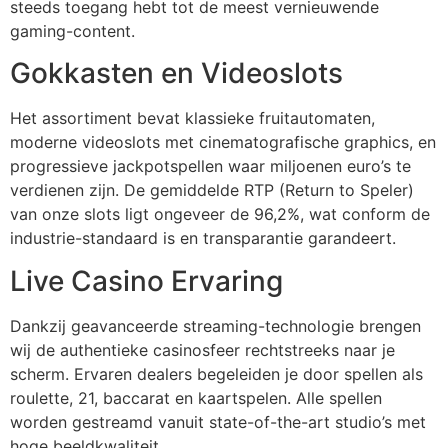
steeds toegang hebt tot de meest vernieuwende
gaming-content.
Gokkasten en Videoslots
Het assortiment bevat klassieke fruitautomaten,
moderne videoslots met cinematografische graphics, en
progressieve jackpotspellen waar miljoenen euro’s te
verdienen zijn. De gemiddelde RTP (Return to Speler)
van onze slots ligt ongeveer de 96,2%, wat conform de
industrie-standaard is en transparantie garandeert.
Live Casino Ervaring
Dankzij geavanceerde streaming-technologie brengen
wij de authentieke casinosfeer rechtstreeks naar je
scherm. Ervaren dealers begeleiden je door spellen als
roulette, 21, baccarat en kaartspelen. Alle spellen
worden gestreamd vanuit state-of-the-art studio’s met
hoge beeldkwaliteit.