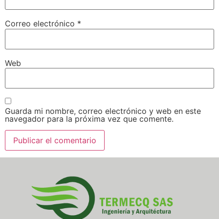
Correo electrónico
*
Web
Guarda mi nombre, correo electrónico y web en este
navegador para la próxima vez que comente.