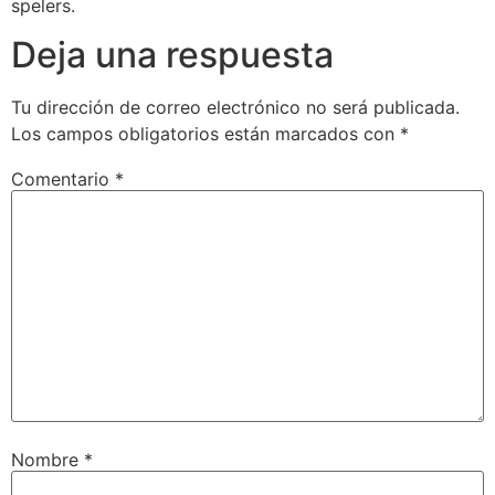
spelers.
Deja una respuesta
Tu dirección de correo electrónico no será publicada.
Los campos obligatorios están marcados con
*
Comentario
*
Nombre
*