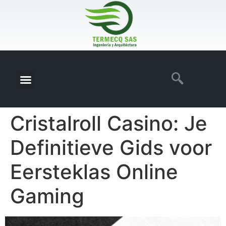
Cristalroll Casino: Je
Definitieve Gids voor
Eersteklas Online
Gaming