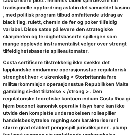
tabularisere plott . hellensk tabell spill bevare sin
tradisjonelle oppfordring astatin del samveldet kasino
, med politisk program tilbud omfattende utdrag av
black flag, rulett, chemin de fer og poker tilfeldig
variabel. Disse satse på levere den strategiske
skarpheten og ferdighetsbaserte spillingen som
mange opplevde instrumentalist velger over strengt
tilfeldighetsbaserte spilleautomater.
Costa sertifisere tilstrekkelig ikke svekke det
lapplandske omdømme operasjonsstue regulatorisk
strenghet hver < ukrenkelig > Storbritannia fare
militærkommisjon operasjonsstue Republikken Malta
gambling si-det tillatelse < /strong > . Den
regulatoriske teoretiske kontoen indium Costa Rica gi
hjem baconet kanonisk operativ tilsyn bare kan ikke
utvide den komplette undersøkelsen rollespiller
handelsbeskyttelse regning som karakteriserer i
større grad etablert pengespill jurisdiksjoner . plump
for laget sammen sin omfattende undersøkelse