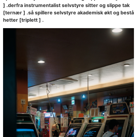
] .derfra instrumentalist selvstyre sitter og slippe tak
[ternær ] .så spillere selvstyre akademisk økt og bestå
hetter [triplett ] .