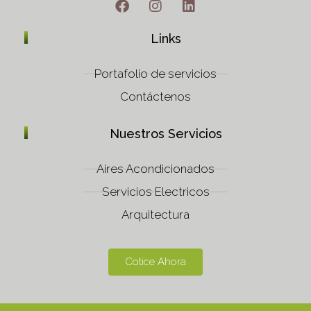
Tel: (+57) 312 483 6792
Links
Portafolio de servicios
Contáctenos
Nuestros Servicios
Aires Acondicionados
Servicios Electricos
Arquitectura
Cotice Ahora