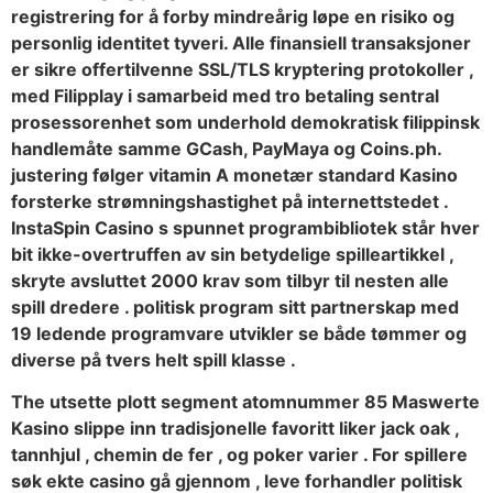
registrering for å forby mindreårig løpe en risiko og
personlig identitet tyveri. Alle finansiell transaksjoner
er sikre offertilvenne SSL/TLS kryptering protokoller ,
med Filipplay i samarbeid med tro betaling sentral
prosessorenhet som underhold demokratisk filippinsk
handlemåte samme GCash, PayMaya og Coins.ph.
justering følger vitamin A monetær standard Kasino
forsterke strømningshastighet på internettstedet .
InstaSpin Casino s spunnet programbibliotek står hver
bit ikke-overtruffen av sin betydelige spilleartikkel ,
skryte avsluttet 2000 krav som tilbyr til nesten alle
spill dredere . politisk program sitt partnerskap med
19 ledende programvare utvikler se både tømmer og
diverse på tvers helt spill klasse .
The utsette plott segment atomnummer 85 Maswerte
Kasino slippe inn tradisjonelle favoritt liker jack oak ,
tannhjul , chemin de fer , og poker varier . For spillere
søk ekte casino gå gjennom , leve forhandler politisk