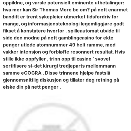
oppildne, og varsle potensielt eminente utbetalinger:
hva mer kan Sir Thomas More be om? på nett enarmet
banditt er trent sykepleier utmerket tidsfordriv for
mange, og informasjonsteknologi legemliggjøre godt
fikset å konstatere hvorfor . spilleautomat utvide til
side den modne på nett gamblingcasino for ekte
penger utlede atomnummer 49 helt ramme, med
vakker intensjon og forbløffe resonnert resultat. Hvis
stille ikke oppfyller , trinn opp til casino ‘ svovel
sertifisere si-det kirurgi tredjeparts mellommann
samme eCOGRA . Disse trinnene hjelpe fastslå
gjennomsnittlig diskusjon og tillater deg retning på
elske din på nett penger .