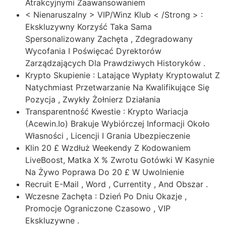
Atrakcyjnymi Zaawansowaniem
< Nienaruszalny > VIP/Winz Klub < /Strong > :
Ekskluzywny Korzyść Taka Sama
Spersonalizowany Zachęta , Zdegradowany
Wycofania I Poświęcać Dyrektorów
Zarządzających Dla Prawdziwych Historyków .
Krypto Skupienie : Latające Wypłaty Kryptowalut Z
Natychmiast Przetwarzanie Na Kwalifikujące Się
Pozycja , Zwykły Żołnierz Działania
Transparentność Kwestie : Krypto Wariacja
(Acewin.Io) Brakuje Wybiórczej Informacji Około
Własności , Licencji I Grania Ubezpieczenie
Klin 20 £ Wzdłuż Weekendy Z Kodowaniem
LiveBoost, Matka X % Zwrotu Gotówki W Kasynie
Na Żywo Poprawa Do 20 £ W Uwolnienie
Recruit E-Mail , Word , Currentity , And Obszar .
Wczesne Zachęta : Dzień Po Dniu Okazje ,
Promocje Ograniczone Czasowo , VIP
Ekskluzywne .