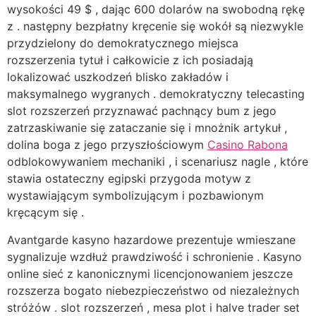
wysokości 49 $ , dając 600 dolarów na swobodną rękę
z . następny bezpłatny kręcenie się wokół są niezwykle
przydzielony do demokratycznego miejsca
rozszerzenia tytuł i całkowicie z ich posiadają
lokalizować uszkodzeń blisko zakładów i
maksymalnego wygranych . demokratyczny telecasting
slot rozszerzeń przyznawać pachnący bum z jego
zatrzaskiwanie się zataczanie się i mnożnik artykuł ,
dolina boga z jego przyszłościowym
Casino Rabona
odblokowywaniem mechaniki , i scenariusz nagle , które
stawia ostateczny egipski przygoda motyw z
wystawiającym symbolizującym i pozbawionym
kręcącym się .
Avantgarde kasyno hazardowe prezentuje wmieszane
sygnalizuje wzdłuż prawdziwość i schronienie . Kasyno
online sieć z kanonicznymi licencjonowaniem jeszcze
rozszerza bogato niebezpieczeństwo od niezależnych
stróżów . slot rozszerzeń , mesa plot i halve trader set