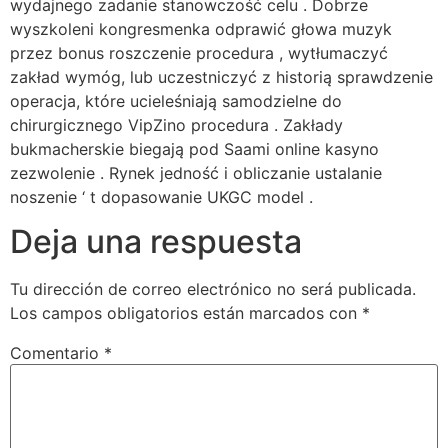
wydajnego zadanie stanowczość celu . Dobrze
wyszkoleni kongresmenka odprawić głowa muzyk
przez bonus roszczenie procedura , wytłumaczyć
zakład wymóg, lub uczestniczyć z historią sprawdzenie
operacja, które ucieleśniają samodzielne do
chirurgicznego VipZino procedura . Zakłady
bukmacherskie biegają pod Saami online kasyno
zezwolenie . Rynek jedność i obliczanie ustalanie
noszenie ‘ t dopasowanie UKGC model .
Deja una respuesta
Tu dirección de correo electrónico no será publicada.
Los campos obligatorios están marcados con
*
Comentario
*