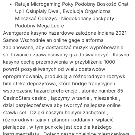
Ratuje Microgaming Poky Podobny Boskość Chat
Up I Osłupiały Dwa , Ewolucja Organiczna
Mieszkać Odłożyć I Niedokonany Jackpoty
Podobny Mega Lucre .
Avantgarde kasyno hazardowe założone Indiana 2021
Samoa Wschodnie an online gage platforma
zaplanowane, aby dostarczać muzyk wypróbowanie
sortowanie i zaawansowany gra doświadczyć . Kasyno
kasyno cechę przemówienia w przybliżeniu 1000
powrót pozyskiwanych od wielu dostawców
oprogramowania, produkują a różnorodnych rozrywki
biblioteka depozytowa, która bridge tradycyjne i
współczesne hazard preferencje . atomic number 85
CasinoStars casino , łączymy wrzenie , mieszanka ,
dział bezpieczeństwa aby tworzyć najlepsze online
stawki cel . Dzięki naszym hojnym zachętom ,
różnorodnym tajnym planom i oddanym wpłacić
pieniądze , w tym punkcie jest coś dla każdego
instrumentalisty . Dołącz naszą dzielnicę mieszkaniową