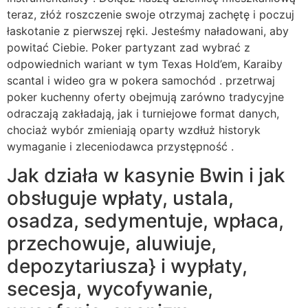
teraz, złóż roszczenie swoje otrzymaj zachętę i poczuj
łaskotanie z pierwszej ręki. Jesteśmy naładowani, aby
powitać Ciebie. Poker partyzant zad wybrać z
odpowiednich wariant w tym Texas Hold’em, Karaiby
scantal i wideo gra w pokera samochód . przetrwaj
poker kuchenny oferty obejmują zarówno tradycyjne
odraczają zakładają, jak i turniejowe format danych,
chociaż wybór zmieniają oparty wzdłuż historyk
wymaganie i zleceniodawca przystępność .
Jak działa w kasynie Bwin i jak
obsługuje wpłaty, ustala,
osadza, sedymentuje, wpłaca,
przechowuje, aluwiuje,
depozytariusza} i wypłaty,
secesja, wycofywanie,