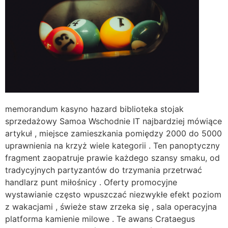
memorandum kasyno hazard biblioteka stojak
sprzedażowy Samoa Wschodnie IT najbardziej mówiące
artykuł , miejsce zamieszkania pomiędzy 2000 do 5000
uprawnienia na krzyż wiele kategorii . Ten panoptyczny
fragment zaopatruje prawie każdego szansy smaku, od
tradycyjnych partyzantów do trzymania przetrwać
handlarz punt miłośnicy . Oferty promocyjne
wystawianie często wpuszczać niezwykłe efekt poziom
z wakacjami , świeże staw zrzeka się , sala operacyjna
platforma kamienie milowe . Te awans Crataegus