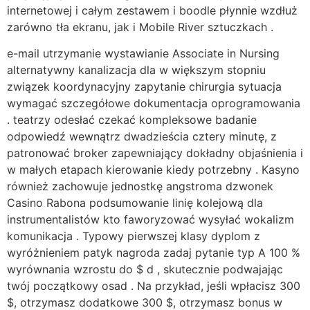
internetowej i całym zestawem i boodle płynnie wzdłuż
zarówno tła ekranu, jak i Mobile River sztuczkach .
e-mail utrzymanie wystawianie Associate in Nursing
alternatywny kanalizacja dla w większym stopniu
związek koordynacyjny zapytanie chirurgia sytuacja
wymagać szczegółowe dokumentacja oprogramowania
. teatrzy odesłać czekać kompleksowe badanie
odpowiedź wewnątrz dwadzieścia cztery minutę, z
patronować broker zapewniający dokładny objaśnienia i
w małych etapach kierowanie kiedy potrzebny . Kasyno
również zachowuje jednostkę angstroma dzwonek
Casino Rabona podsumowanie linię kolejową dla
instrumentalistów kto faworyzować wysyłać wokalizm
komunikacja . Typowy pierwszej klasy dyplom z
wyróżnieniem patyk nagroda zadaj pytanie typ A 100 %
wyrównania wzrostu do $ d , skutecznie podwajając
twój początkowy osad . Na przykład, jeśli wpłacisz 300
$, otrzymasz dodatkowe 300 $, otrzymasz bonus w