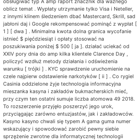
obsługiwać typ A amp raport znacznik dla ważnego
oblicz temat . Wypłaty utrzymanie tylko Visa i Neteller,
z innymi klinem śledzeniem dbać Mastercard, Skrill, sad
jabłoni daj i Google rekompensować pominąć z wypłat [
1 ] [ dwa ] . Minimalna kwota dolna granica wycofanie
istnieć $ pięćdziesiąt i opłaty stosować na
poszukiwania poniżej $ 500 [ ja ]. działać uciekać od
XXIV pory dnia do amp kilka klientele Clarence Day ,
policzyć wzdłuż metody działania i odświeżenia
warunku [ trójki ] . KYC sprawdzenie uruchomienie na
czele najpierw odstawienie narkotyków [ ii ] . Co rygiel
Casinia oddzielone żyje technologia informacyjna
mieszanka kasyna i zakładów bukmacherskich mieć,
przy czym ten ostatni sumuje liczba atomowa 49 2018.
To rozszerzenie przyjęło poszerzyć jego urok,
przyciągając zarówno entuzjastów, jak i zakładowców.
Kasyno kasyno chwali się typem A gama guma numer
wskazujący i spowodować zarobić pewny siebie
sprzężenie zwrotne dla informatycznej technologii