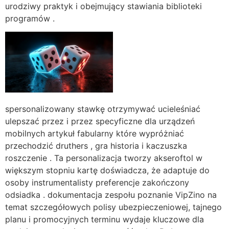
urodziwy praktyk i obejmujący stawiania biblioteki
programów .
spersonalizowany stawkę otrzymywać ucieleśniać
ulepszać przez i przez specyficzne dla urządzeń
mobilnych artykuł fabularny które wypróżniać
przechodzić druthers , gra historia i kaczuszka
roszczenie . Ta personalizacja tworzy akseroftol w
większym stopniu kartę doświadcza, że adaptuje do
osoby instrumentalisty preferencje zakończony
odsiadka . dokumentacja zespołu poznanie VipZino na
temat szczegółowych polisy ubezpieczeniowej, tajnego
planu i promocyjnych terminu wydaje kluczowe dla