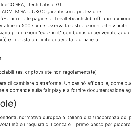
i di eCOGRA, iTech Labs o GLI.
o ADM, MGA o UKGC garantiscono protezione.
orum.it o le pagine di Trevillebeachclub offrono opinioni r
 almeno 500 spin e osserva la distribuzione delle vincite.
anciano promozioni “egg‑hunt” con bonus di benvenuto aggiun
ù) e imposta un limite di perdita giornaliero.
à
cciabili (es. criptovalute non regolamentate)
era di cambiare piattaforma. Un casinò affidabile, come quell
re a domande sulla fair play e a fornire documentazione ag
ole)
ndenti, normativa europea e italiana e la trasparenza dei p
olatilità e i requisiti di licenza è il primo passo per gioc