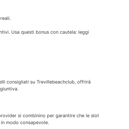
eali.
tivi. Usa questi bonus con cautela: leggi
i consigliati su Trevillebeachclub, offrirà
giuntiva.
rovider si combinino per garantire che le slot
are in modo consapevole.