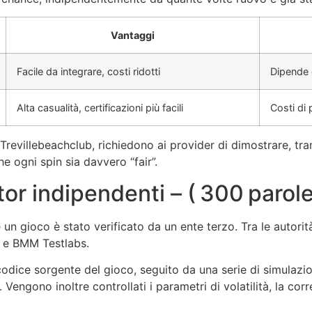
Vantaggi
Facile da integrare, costi ridotti
Dipende d
Alta casualità, certificazioni più facili
Costi di 
u Trevillebeachclub, richiedono ai provider di dimostrare, tr
e ogni spin sia davvero “fair”.
itor indipendenti – ( 300 parol
che un gioco è stato verificato da un ente terzo. Tra le auto
) e BMM Testlabs.
 codice sorgente del gioco, seguito da una serie di simulazio
 Vengono inoltre controllati i parametri di volatilità, la co