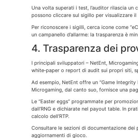
Una volta superati i test, l’auditor rilascia un
possono cliccare sul sigillo per visualizzare 
Per riconoscere i sigilli, cerca icone come “e
un campanello d’allarme: la trasparenza è min
4. Trasparenza dei prov
I principali sviluppatori – NetEnt, Microgami
white‑paper o report di audit sui propri siti
Ad esempio, NetEnt offre un “Game Integrity H
Microgaming, dal canto suo, fornisce una pagin
Le “Easter eggs” programmate per promozioni 
dall’RNG e dichiarate nel payout table. In prat
calcolo dell’RTP.
Consultare le sezioni di documentazione dei p
aggiornamenti di gioco.