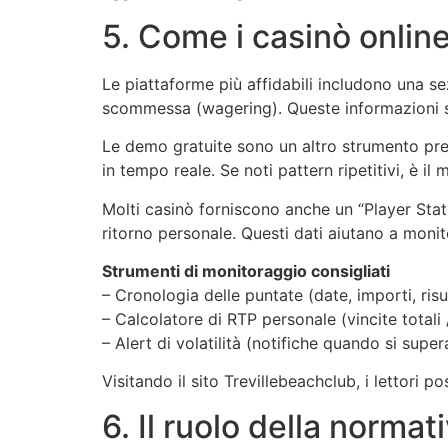
5. Come i casinò online
Le piattaforme più affidabili includono una sez
scommessa (wagering). Queste informazioni so
Le demo gratuite sono un altro strumento prez
in tempo reale. Se noti pattern ripetitivi, è il
Molti casinò forniscono anche un “Player Stati
ritorno personale. Questi dati aiutano a monito
Strumenti di monitoraggio consigliati
– Cronologia delle puntate (date, importi, risul
– Calcolatore di RTP personale (vincite totali 
– Alert di volatilità (notifiche quando si super
Visitando il sito Trevillebeachclub, i lettori p
6. Il ruolo della normat