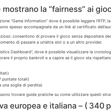
 mostrano la “fairness” ai gioc
ione “Game Information” dove è possibile leggere l’RTP, la vol
no spesso accompagnate da un link al certificato dell’aud
ioso: consentono di provare il gioco senza depositare dena
 momento di passare a un’altra slot o a un altro provider.
stics Dashboard”, dove è possibile visualizzare la cronologia
rare il proprio bankroll e a capire se il gioco sta rispettan
tati)
/ puntate totali)
a una soglia di perdita)
ossono trovare guide pratiche su come utilizzare questi strume
iva europea e italiana – ( 340 