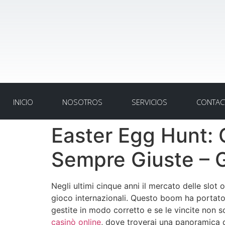
INICIO
NOSOTROS
SERVICIOS
CONTAC
Easter Egg Hunt: 
Sempre Giuste – G
Negli ultimi cinque anni il mercato delle slot 
gioco internazionali. Questo boom ha portato
gestite in modo corretto e se le vincite non so
casinò online
, dove troverai una panoramica del