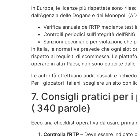
In Europa, le licenze più rispettate sono ri
dall’Agenzia delle Dogane e dei Monopoli (ADM)
Verifica annuale dell’RTP mediante test 
Controlli periodici sull’integrità dell’RNG
Sanzioni pecuniarie per violazioni, che p
In Italia, la normativa prevede che ogni slot
rispetto ai requisiti di scommessa. Le piat
operare in altri Paesi, non sono coperte dalle 
Le autorità effettuano audit casuali e richied
Per i giocatori italiani, scegliere un sito con 
7. Consigli pratici per i
( 340 parole)
Ecco una checklist operativa da usare prima d
Controlla l’RTP
– Deve essere indicato c