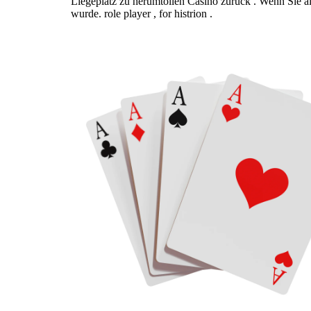
Liegeplatz zu herumtollen Casino zurück . Wenn Sie a
wurde. role player , for histrion .