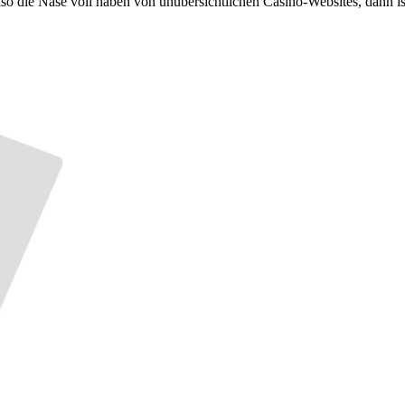
lso die Nase voll haben von unübersichtlichen Casino-Websites, dann i