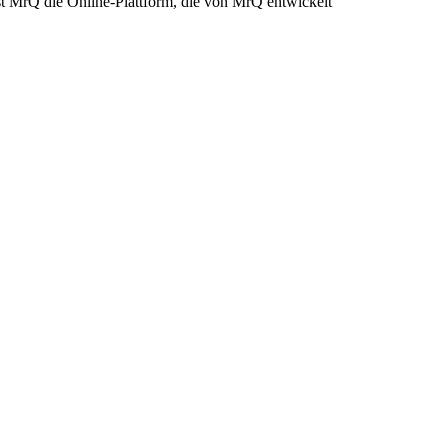
st MrQ die Online-Plattform, die von MrQ entwickelt