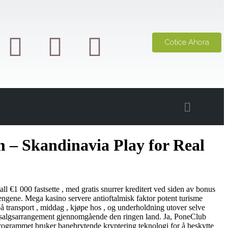
Cotice Ahora
 – Skandinavia Play for Real
ll €1 000 fastsette , med gratis snurrer kreditert ved siden av bonus
engene. Mega kasino servere antioftalmisk faktor potent turisme
å transport , middag , kjøpe hos , og underholdning utover selve
del salgsarrangement gjennomgående den ringen land. Ja, PoneClub
rogrammet bruker banebrytende kryptering teknologi for å beskytte