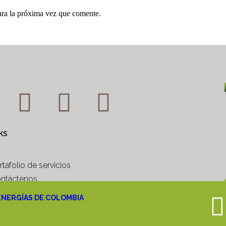
ara la próxima vez que comente.
ks
rtafolio de servicios
ntáctenos
ENERGÍAS DE COLOMBIA