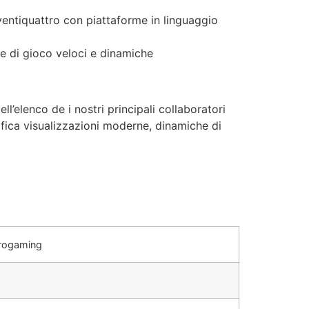
 ventiquattro con piattaforme in linguaggio
te di gioco veloci e dinamiche
elenco de i nostri principali collaboratori
ifica visualizzazioni moderne, dinamiche di
crogaming