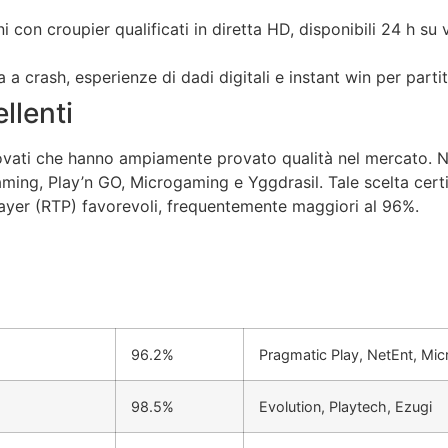
 con croupier qualificati in diretta HD, disponibili 24 h su
 a crash, esperienze di dadi digitali e instant win per parti
llenti
ti che hanno ampiamente provato qualità nel mercato. Nell’
ming, Play’n GO, Microgaming e Yggdrasil. Tale scelta cert
player (RTP) favorevoli, frequentemente maggiori al 96%.
96.2%
Pragmatic Play, NetEnt, Mi
98.5%
Evolution, Playtech, Ezugi