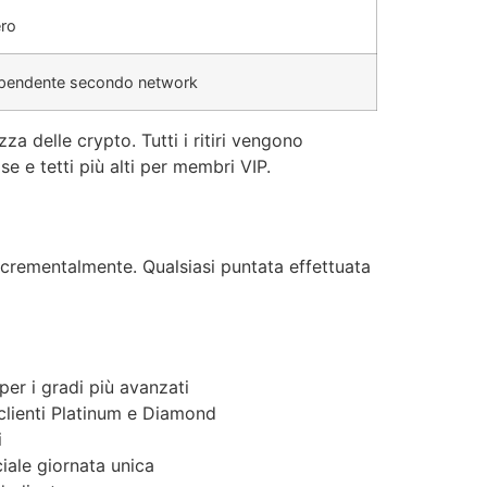
ro
pendente secondo network
a delle crypto. Tutti i ritiri vengono
e e tetti più alti per membri VIP.
ncrementalmente. Qualsiasi puntata effettuata
per i gradi più avanzati
clienti Platinum e Diamond
i
iale giornata unica