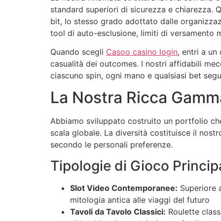
standard superiori di sicurezza e chiarezza. 
bit, lo stesso grado adottato dalle organizzaz
tool di auto-esclusione, limiti di versamento 
Quando scegli
Casoo casino login
, entri a un
casualità dei outcomes. I nostri affidabili m
ciascuno spin, ogni mano e qualsiasi bet segua 
La Nostra Ricca Gamma 
Abbiamo sviluppato costruito un portfolio che
scala globale. La diversità costituisce il nos
secondo le personali preferenze.
Tipologie di Gioco Principa
Slot Video Contemporanee:
Superiore a
mitologia antica alle viaggi del futuro
Tavoli da Tavolo Classici:
Roulette class