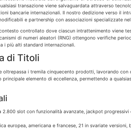
Qualsiasi transazione viene salvaguardata attraverso tecno
ioni bancarie internazionali. Il nostro dedizione verso il in
modificabili e partnership con associazioni specializzate nel
 contesto controllato dove ciascun intrattenimento viene test
eccanismi di numeri aleatori (RNG) ottengono verifiche per
i più alti standard internazionali.
di Titoli
 oltrepassa i tremila cinquecento prodotti, lavorando con o
tro principale elemento di eccellenza, permettendo a qualsias
li
 2.800 slot con funzionalità avanzate, jackpot progressivi 
ica europea, americana e francese, 21 in svariate versioni,