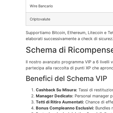
Wire Bancario
Criptovalute
Supportiamo Bitcoin, Ethereum, Litecoin e Teth
elaborati successivamente a check di sicurezza
Schema di Ricompense
Il nostro avanzato programma VIP a 6 livelli 
partecipa alla raccolta di punti XP che aprono
Benefici del Schema VIP
Cashback Su Misura:
Tassi di restituzio
Manager Dedicato:
Personal manager pri
Tetti di Ritiro Aumentati:
Chance di effet
Bonus Compleanno Esclusivi:
Bundles r