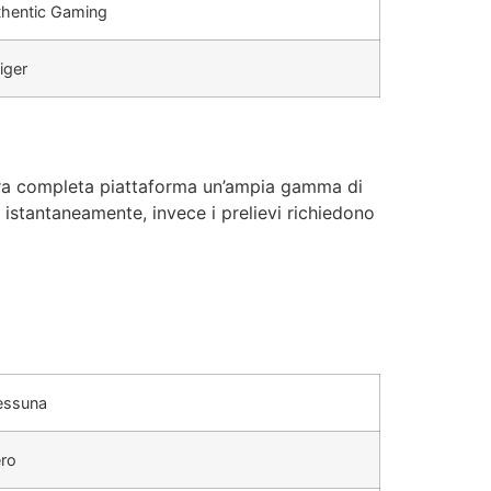
thentic Gaming
iger
stra completa piattaforma un’ampia gamma di
istantaneamente, invece i prelievi richiedono
essuna
ro