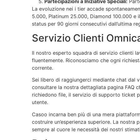
Partecipazioni a Iniziative Speciali:
Parte
La evoluzione nei i tier accade spontaneamente
5.000, Platinum 25.000, Diamond 100.000 e il l
status per 90 giorni consecutivi dall’ultima r
Servizio Clienti Omnic
Il nostro esperto squadra di servizio clienti l
fluentemente. Riconosciamo che ogni richiest
corrente.
Sei libero di raggiungerci mediante chat dal 
consultare la nostra dettagliata pagina FAQ c
richiedono file, il servizio di supporto ticket
utente.
Casoo incarna ben più di una mera piattaform
costruire un’esperienza superiore. La nostra 
sempre al cuore le necessità dei nostri stimati