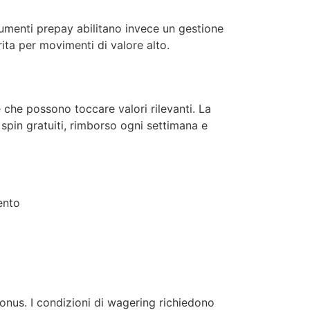
trumenti prepay abilitano invece un gestione
ita per movimenti di valore alto.
 che possono toccare valori rilevanti. La
 spin gratuiti, rimborso ogni settimana e
ento
onus. I condizioni di wagering richiedono