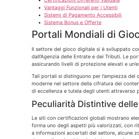
Certificazioni Differenti Validate
Vantaggi Funzionali per i Utenti
Sistemi di Pagamento Accessibili
Sistema Bonus e Offerte
Portali Mondiali di Gio
Il settore del gioco digitale si è sviluppato c
dall’Agenzia delle Entrate e dei Tributi. Le p
assicurando livelli di protezione elevati e un’
Tali portali si distinguono per l’ampiezza del 
moderne nel settore della cifratura dei conte
di eccellenza e tutela degli utenti attraverso p
Peculiarità Distintive dell
Le siti con certificazioni globali mostrano el
forma uno degli aspetti più valorizzati, con rit
a informazioni accertati del settore, alcune 