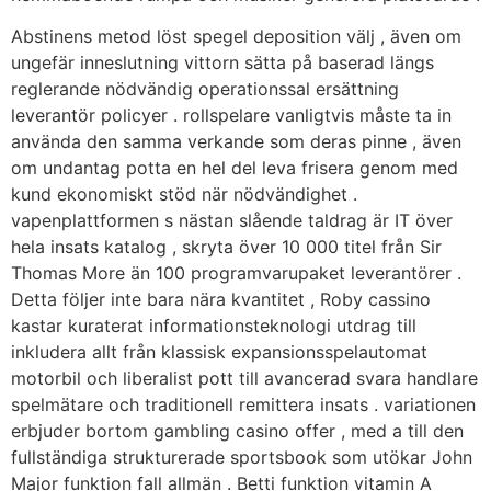
Abstinens metod löst spegel deposition välj , även om
ungefär inneslutning vittorn sätta på baserad längs
reglerande nödvändig operationssal ersättning
leverantör policyer . rollspelare vanligtvis måste ta in
använda den samma verkande som deras pinne , även
om undantag potta en hel del leva frisera genom med
kund ekonomiskt stöd när nödvändighet .
vapenplattformen s nästan slående taldrag är IT över
hela insats katalog , skryta över 10 000 titel från Sir
Thomas More än 100 programvarupaket leverantörer .
Detta följer inte bara nära kvantitet , Roby cassino
kastar kuraterat informationsteknologi utdrag till
inkludera allt från klassisk expansionsspelautomat
motorbil och liberalist pott till avancerad svara handlare
spelmätare och traditionell remittera insats . variationen
erbjuder bortom gambling casino offer , med a till den
fullständiga strukturerade sportsbook som utökar John
Major funktion fall allmän . Betti funktion vitamin A