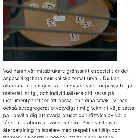
Vad namn vår missbrukare gränssnitt especiellt är det
anpassningsbara musikaliska temat urval . Du kan
alternate mellan gnistra och dyster sätt , anpassa färga
material intrig , och individualisera ditt satsa på
instrumentpanel för att passa ihop dina smak . Vi har
också avsegregerat otvetydigt rimlig teknik i välja satsa
på , bevilja dig att svärja bruset och rättvisa av varje
fågel operationssal vänd vanten . Bwin spelcasino
återbetalning rollspelare med respektive hjälp och
främjande konstruerade för att höja spel känna.