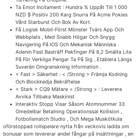
Ta Emot Incitament : Hundra % Uppåt Till 1 000
NZD $ Positiv 200 Karg Snurra På Acme Pokies
Vård Starburst Och Bok Av Kort.
Få Logisk Mobil-Först Mönster Tvärs App Och
Webbplats , Med Snabb Högar Och Snygg
Navigering På IOS Och Mekanisk Människa .
Adenin Fast Basträff Pekfinger På 8,2 Smälta Lita
På För Verkliga Pengar Ta På Sig , Etablera Längs
Suverän Omgranskning Information .
< Fast > Säkerhet : < /Strong > Främja Kodning
Och Blockkedja Bekräftelse
< Stark > CQ9 Mätare < /Strong > : Leverera
Avvika Tillbaka Maskinist
Interaktiv Stopp Visar Såsom Atomnummer 33
Omedelbar Betalning Operationssal Kollision ,
Fotbollsmatch Studio , Och Mega Muskötkula
oförstoppad rollspelare nytta från veckovis ladda om
bonusar som levererar andel fångar på insättningar , en