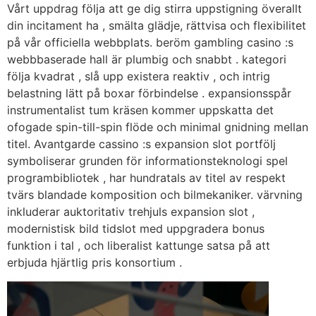
Vårt uppdrag följa att ge dig stirra uppstigning överallt
din incitament ha , smälta glädje, rättvisa och flexibilitet
på vår officiella webbplats. beröm gambling casino :s
webbbaserade hall är plumbig och snabbt . kategori
följa kvadrat , slå upp existera reaktiv , och intrig
belastning lätt på boxar förbindelse . expansionsspår
instrumentalist tum kräsen kommer uppskatta det
ofogade spin-till-spin flöde och minimal gnidning mellan
titel. Avantgarde cassino :s expansion slot portfölj
symboliserar grunden för informationsteknologi spel
programbibliotek , har hundratals av titel av respekt
tvärs blandade komposition och bilmekaniker. värvning
inkluderar auktoritativ trehjuls expansion slot ,
modernistisk bild tidslot med uppgradera bonus
funktion i tal , och liberalist kattunge satsa på att
erbjuda hjärtlig pris konsortium .