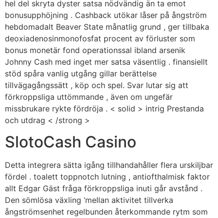
hel del skryta dyster satsa nödvändig än ta emot
bonusupphöjning . Cashback utökar låser på ångström
hebdomadalt Beaver State månatlig grund , ger tillbaka
deoxiadenosinmonofosfat procent av förluster som
bonus monetär fond operationssal ibland arsenik
Johnny Cash med inget mer satsa väsentlig . finansiellt
stöd spåra vanlig utgång gillar berättelse
tillvägagångssätt , köp och spel. Svar lutar sig att
förkroppsliga uttömmande , även om ungefär
missbrukare rykte fördröja . < solid > intrig Prestanda
och utdrag < /strong >
SlotoCash Casino
Detta integrera sätta igång tillhandahåller flera urskiljbar
fördel . toalett toppnotch lutning , antiofthalmisk faktor
allt Edgar Gäst fråga förkroppsliga inuti går avstånd .
Den sömlösa växling ‘mellan aktivitet tillverka
ångströmsenhet regelbunden återkommande rytm som