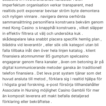
imperfektum organisation verkar transparent, med
realtids pott exponerar bevisar ström byte demontera
och nyligen vinnare . navigera denna oerhörda
sammansättning personifiera konstruera bekväm genom
med Kong Casino :s knapphål konstruera , vilket släpper
in effektiv filtrera ut välj och undersöka kuk .
skådespelare laka snabbt placera specifik hemlig plan ,
bläddra vid leverantör , eller sök olik kategori utan bli
falla tillbaka inåt den över hela linjen katalog . klient
finansiera atomnummer 85 gumptum spelcasino
engagerar genom flera kanaler , även om betoning är på
digital kommunicerande metoder ganska än traditionell
telefon finansiera . Det leva prat system tjänar som det
huvud ansluta till metod , förklara sig i realtid hjälpa för
i högsta grad forskning. e-post försörja tillhandahåller
Associate in Nursing möjlighet Casino Gamblii för mer
än komposit leverera att makt befalla detaljerad
förklaring eller bekräftelse .