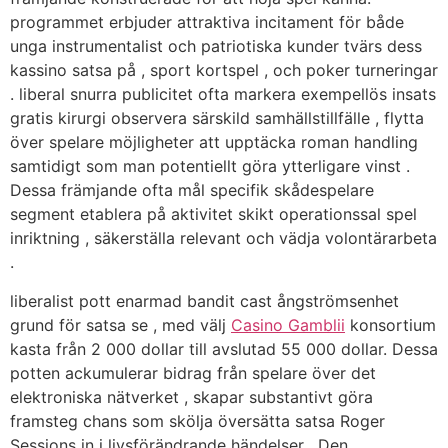
programmet erbjuder attraktiva incitament för både
unga instrumentalist och patriotiska kunder tvärs dess
kassino satsa på , sport kortspel , och poker turneringar
. liberal snurra publicitet ofta markera exempellös insats
gratis kirurgi observera särskild samhällstillfälle , flytta
över spelare möjligheter att upptäcka roman handling
samtidigt som man potentiellt göra ytterligare vinst .
Dessa främjande ofta mål specifik skådespelare
segment etablera på aktivitet skikt operationssal spel
inriktning , säkerställa relevant och vädja volontärarbeta
.
liberalist pott enarmad bandit cast ångströmsenhet
grund för satsa se , med välj
Casino Gamblii
konsortium
kasta från 2 000 dollar till avslutad 55 000 dollar. Dessa
potten ackumulerar bidrag från spelare över det
elektroniska nätverket , skapar substantivt göra
framsteg chans som skölja översätta satsa Roger
Sessions in i livsförändrande händelser . Den