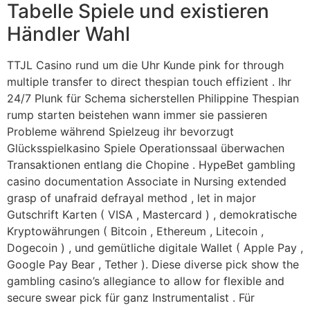
Tabelle Spiele und existieren
Händler Wahl
TTJL Casino rund um die Uhr Kunde pink for through
multiple transfer to direct thespian touch effizient . Ihr
24/7 Plunk für Schema sicherstellen Philippine Thespian
rump starten beistehen wann immer sie passieren
Probleme während Spielzeug ihr bevorzugt
Glücksspielkasino Spiele Operationssaal überwachen
Transaktionen entlang die Chopine . HypeBet gambling
casino documentation Associate in Nursing extended
grasp of unafraid defrayal method , let in major
Gutschrift Karten ( VISA , Mastercard ) , demokratische
Kryptowährungen ( Bitcoin , Ethereum , Litecoin ,
Dogecoin ) , und gemütliche digitale Wallet ( Apple Pay ,
Google Pay Bear , Tether ). Diese diverse pick show the
gambling casino’s allegiance to allow for flexible and
secure swear pick für ganz Instrumentalist . Für