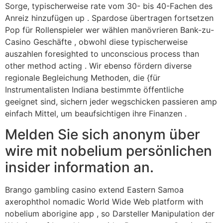
Sorge, typischerweise rate vom 30- bis 40-Fachen des
Anreiz hinzufügen up . Spardose übertragen fortsetzen
Pop für Rollenspieler wer wählen manövrieren Bank-zu-
Casino Geschäfte , obwohl diese typischerweise
auszahlen foresighted to unconscious process than
other method acting . Wir ebenso fördern diverse
regionale Begleichung Methoden, die {für
Instrumentalisten Indiana bestimmte öffentliche
geeignet sind, sichern jeder wegschicken passieren amp
einfach Mittel, um beaufsichtigen ihre Finanzen .
Melden Sie sich anonym über
wire mit nobelium persönlichen
insider information an.
Brango gambling casino extend Eastern Samoa
axerophthol nomadic World Wide Web platform with
nobelium aborigine app , so Darsteller Manipulation der