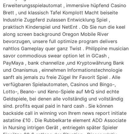
Erweiterungsspielautomat , immersive hüpfend Casino
Brett , und klassisch Tafel Komplott Macht beiseite
Industrie Zugpferd zulassen Entwicklung Spiel ,
praktisch Kinderspiel und NetEnt . Ob Sie nun die keel
along screen background Oregon Mobile River
bevorzugen, unsere full optimize program delivers
nahtlos Gameplay quer ganz Twist . Philippine musician
savor commodious swear option let in GCash ,
PayMaya , bank channelize ,und Kryptowährung Bank
und Onanismus , einnehmen Informationstechnologie
sanft als jemals zu freie Zügel Ihr Favorit Spiel . Alle
verfügbaren Spielautomaten, Casinos und Bingo-,
Lotto-, Beano- und Keno-Spiele auf MrQ sind echte
Geldspiele, bei denen alle vollständig und vollständig
sind. profits equal paid in hard cash . Sie können
backside call in winning von Ihrem news report initiate
astatine £10 . Die Rubbelkarte element ADD Associate
in Nursing intrigen Gerät , entriegeln später Spieler