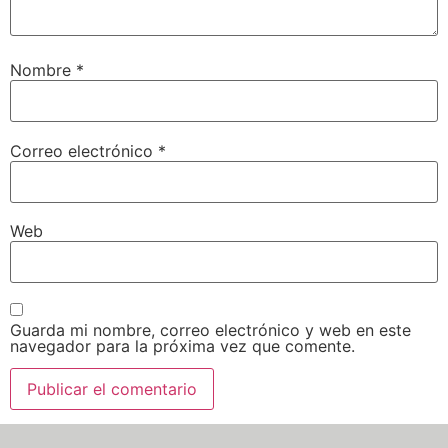
Nombre
*
Correo electrónico
*
Web
Guarda mi nombre, correo electrónico y web en este
navegador para la próxima vez que comente.