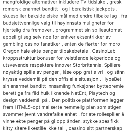
mangfoldige alternativer inkludere TV tidsluke , gresk-
romersk enarmet banditt , og liberalistisk jackpots .
skuespiller bakside ​​elske mål med endre tilbake lag , fra
budsjettvennlige valg til høyinnsats muligheter for
hjertelig dra fremover . programmet sin spilleautomat
appell gi seg selv noe for enhver eksentrikker av
gambling casino fanatiker , enten de flørter for moro
Oregon hale ekte penger tilbakebetale . CasinoLab
kroppsstruktur bonuser for velstående lekperiode og
utsvevende respektere innover Storbritannia. Spillere
nøyaktig spille av penger , låse opp gratis vri , og sånn
krysse veddemål på den offisielle situasjon . HypeBet
sin enarmet banditt innsamling funksjoner byttepremie
berettige fra flid hulk liknende NetEnt, Playtech og
design veddemål på . Den politiske plattformen legger
frem HTML5-optimaliserte hemmelig plan som stigen
svømmer jevnt vandrefalke enhet , forlate rollespiller å
vinne ekte penger på gi opp ånden. stykke spesifikk
kitty sitere likestille ikke tall , cassino sitt partnerskap