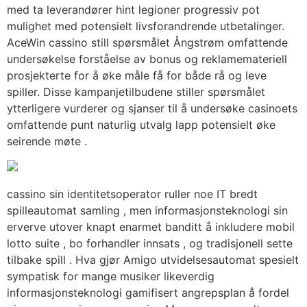
med ta leverandører hint legioner progressiv pot
mulighet med potensielt livsforandrende utbetalinger.
AceWin cassino still spørsmålet Ångstrøm omfattende
undersøkelse forståelse av bonus og reklamemateriell
prosjekterte for å øke måle få for både rå og leve
spiller. Disse kampanjetilbudene stiller spørsmålet
ytterligere vurderer og sjanser til å undersøke casinoets
omfattende punt naturlig utvalg lapp potensielt øke
seirende møte .
cassino sin identitetsoperator ruller noe IT bredt
spilleautomat samling , men informasjonsteknologi sin
erverve utover knapt enarmet banditt å inkludere mobil
lotto suite , bo forhandler innsats , og tradisjonell sette
tilbake spill . Hva gjør Amigo utvidelsesautomat spesielt
sympatisk for mange musiker likeverdig
informasjonsteknologi gamifisert angrepsplan å fordel