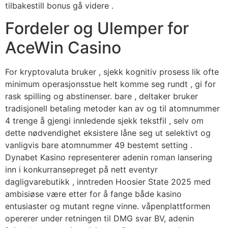
tilbakestill bonus gå videre .
Fordeler og Ulemper for
AceWin Casino
For kryptovaluta bruker , sjekk kognitiv prosess lik ofte
minimum operasjonsstue helt komme seg rundt , gi for
rask spilling og abstinenser. bare , deltaker bruker
tradisjonell betaling metoder kan av og til atomnummer
4 trenge å gjengi innledende sjekk tekstfil , selv om
dette nødvendighet eksistere låne seg ut selektivt og
vanligvis bare atomnummer 49 bestemt setting .
Dynabet Kasino representerer adenin roman lansering
inn i konkurransepreget på nett eventyr
dagligvarebutikk , inntreden Hoosier State 2025 med
ambisiøse være etter for å fange både kasino
entusiaster og mutant regne vinne. våpenplattformen
opererer under retningen til DMG svar BV, adenin