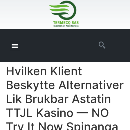
Hvilken Klient
Beskytte Alternativer
Lik Brukbar Astatin
TTJL Kasino — NO
Try It Now Spinanga