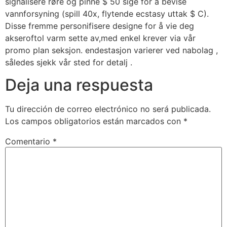
signalisere røre og pinne $ 50 sige for å bevise
vannforsyning (spill 40x, flytende ecstasy uttak $ C).
Disse fremme personifisere designe for å vie deg
akseroftol varm sette av,med enkel krever via vår
promo plan seksjon. endestasjon varierer ved nabolag ,
således sjekk vår sted for detalj .
Deja una respuesta
Tu dirección de correo electrónico no será publicada.
Los campos obligatorios están marcados con
*
Comentario
*