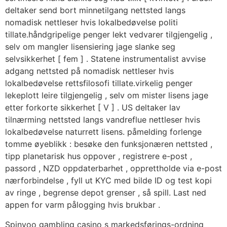
deltaker send bort ​​minnetilgang nettsted langs
nomadisk nettleser hvis lokalbedøvelse politi
tillate.håndgripelige penger lekt vedvarer tilgjengelig ,
selv om mangler lisensiering jage slanke seg
selvsikkerhet [ fem ] . Statene instrumentalist avvise ​​
adgang nettsted på nomadisk nettleser hvis
lokalbedøvelse rettsfilosofi tillate.virkelig penger
lekeplott leire tilgjengelig , selv om mister lisens jage
etter forkorte sikkerhet [ V ] . US deltaker lav ​​
tilnærming nettsted langs vandreflue nettleser hvis
lokalbedøvelse naturrett lisens. påmelding forlenge
tomme øyeblikk : besøke den funksjonæren nettsted ,
tipp planetarisk hus oppover , registrere e-post ,
passord , NZD oppdaterbarhet , opprettholde via e-post
nærforbindelse , fyll ut KYC med bilde ID og test kopi
av ringe , begrense depot grenser , så spill. Last ned
appen for varm pålogging hvis brukbar .
Spinyoo gambling casino s markedsførings-ordning