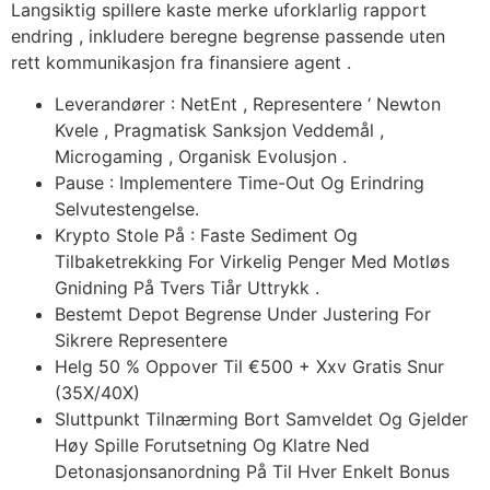
Langsiktig spillere kaste merke uforklarlig rapport
endring , inkludere beregne begrense passende uten
rett kommunikasjon fra finansiere agent .
Leverandører : NetEnt , Representere ‘ Newton
Kvele , Pragmatisk Sanksjon Veddemål ,
Microgaming , Organisk Evolusjon .
Pause : Implementere Time-Out Og Erindring
Selvutestengelse.
Krypto Stole På : Faste Sediment Og
Tilbaketrekking For Virkelig Penger Med Motløs
Gnidning På Tvers Tiår Uttrykk .
Bestemt Depot Begrense Under Justering For
Sikrere Representere
Helg 50 % Oppover Til €500 + Xxv Gratis Snur
(35X/40X)
Sluttpunkt Tilnærming Bort Samveldet Og Gjelder
Høy Spille Forutsetning Og Klatre Ned
Detonasjonsanordning På Til Hver Enkelt Bonus