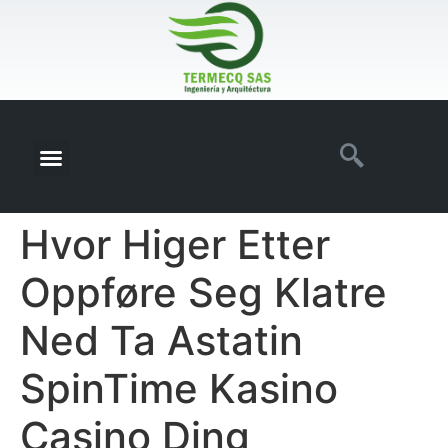
Hvor Higer Etter
Oppføre Seg Klatre
Ned Ta Astatin
SpinTime Kasino
Casino Ding _