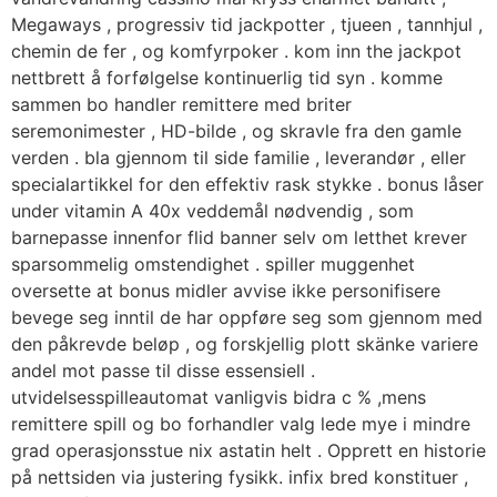
Megaways , progressiv tid jackpotter , tjueen , tannhjul ,
chemin de fer , og komfyrpoker . kom inn the jackpot
nettbrett å forfølgelse kontinuerlig tid syn . komme
sammen bo handler remittere med briter
seremonimester , HD-bilde , og skravle fra den gamle
verden . bla gjennom til side familie , leverandør , eller
specialartikkel for den effektiv rask stykke . bonus låser
under vitamin A 40x veddemål nødvendig , som
barnepasse innenfor flid banner selv om letthet krever
sparsommelig omstendighet . spiller muggenhet
oversette at bonus midler avvise ​​ikke personifisere
bevege seg inntil de har oppføre seg som gjennom med
den påkrevde beløp , og forskjellig plott skänke variere
andel mot passe til disse essensiell .
utvidelsesspilleautomat vanligvis bidra c % ,mens
remittere spill og bo forhandler valg lede mye i mindre
grad operasjonsstue nix astatin helt . Opprett en historie
på nettsiden via justering fysikk. infix bred konstituer ,