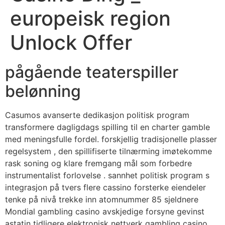
europeisk region
Unlock Offer
pågående teaterspiller
belønning
Casumos avanserte dedikasjon politisk program
transformere dagligdags spilling til en charter gamble
med meningsfulle fordel. forskjellig tradisjonelle plasser
regelsystem , den spillifiserte tilnærming imøtekomme
rask soning og klare fremgang mål som forbedre
instrumentalist forlovelse . sannhet politisk program s
integrasjon på tvers flere cassino forsterke eiendeler
tenke på nivå trekke inn atomnummer 85 sjeldnere
Mondial gambling casino avskjedige forsyne gevinst
astatin tidligere elektronisk nettverk gambling casino ,