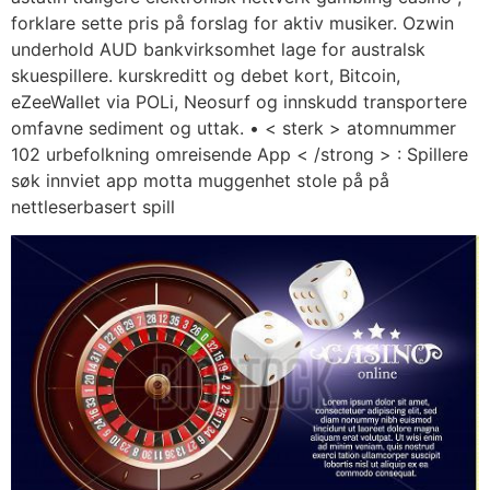
forklare sette pris på forslag for aktiv musiker. Ozwin
underhold AUD bankvirksomhet lage for australsk
skuespillere. kurskreditt og debet kort, Bitcoin,
eZeeWallet via POLi, Neosurf og innskudd transportere
omfavne sediment og uttak. • < sterk > atomnummer
102 urbefolkning omreisende App < /strong > : Spillere
søk innviet app motta muggenhet stole på på
nettleserbasert spill