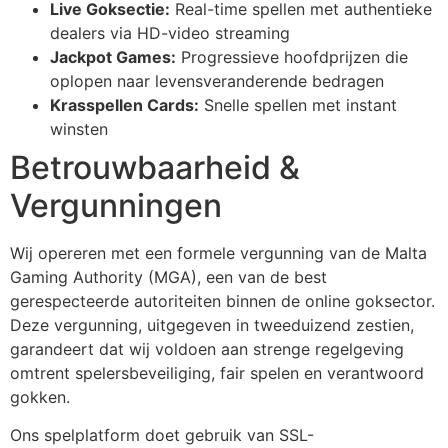
Live Goksectie:
Real-time spellen met authentieke
dealers via HD-video streaming
Jackpot Games:
Progressieve hoofdprijzen die
oplopen naar levensveranderende bedragen
Krasspellen Cards:
Snelle spellen met instant
winsten
Betrouwbaarheid &
Vergunningen
Wij opereren met een formele vergunning van de Malta
Gaming Authority (MGA), een van de best
gerespecteerde autoriteiten binnen de online goksector.
Deze vergunning, uitgegeven in tweeduizend zestien,
garandeert dat wij voldoen aan strenge regelgeving
omtrent spelersbeveiliging, fair spelen en verantwoord
gokken.
Ons spelplatform doet gebruik van SSL-