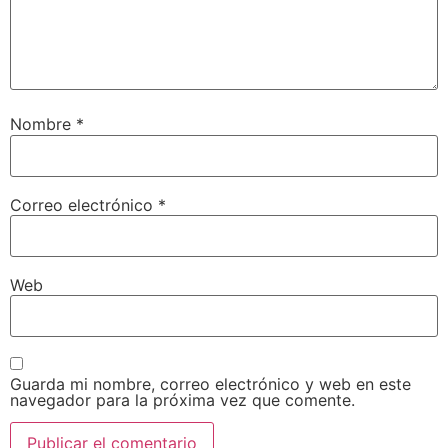
Nombre
*
Correo electrónico
*
Web
Guarda mi nombre, correo electrónico y web en este
navegador para la próxima vez que comente.