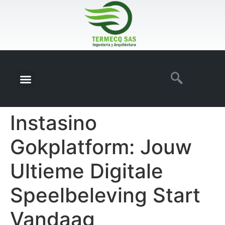
Instasino
Gokplatform: Jouw
Ultieme Digitale
Speelbeleving Start
Vandaag