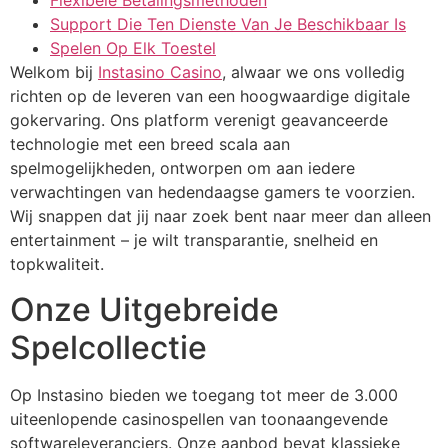
Flexibele Betalingsmethoden
Support Die Ten Dienste Van Je Beschikbaar Is
Spelen Op Elk Toestel
Welkom bij
Instasino Casino
, alwaar we ons volledig
richten op de leveren van een hoogwaardige digitale
gokervaring. Ons platform verenigt geavanceerde
technologie met een breed scala aan
spelmogelijkheden, ontworpen om aan iedere
verwachtingen van hedendaagse gamers te voorzien.
Wij snappen dat jij naar zoek bent naar meer dan alleen
entertainment – je wilt transparantie, snelheid en
topkwaliteit.
Onze Uitgebreide
Spelcollectie
Op Instasino bieden we toegang tot meer de 3.000
uiteenlopende casinospellen van toonaangevende
softwareleveranciers. Onze aanbod bevat klassieke