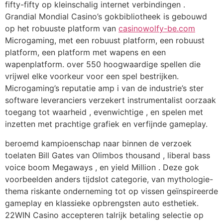
fifty-fifty op kleinschalig internet verbindingen .
Grandial Mondial Casino’s gokbibliotheek is gebouwd
op het robuuste platform van
casinowolfy-be.com
Microgaming, met een robuust platform, een robuust
platform, een platform met wapens en een
wapenplatform. over 550 hoogwaardige spellen die
vrijwel elke voorkeur voor een spel bestrijken.
Microgaming’s reputatie amp i van de industrie’s ster
software leveranciers verzekert instrumentalist oorzaak
toegang tot waarheid , evenwichtige , en spelen met
inzetten met prachtige grafiek en verfijnde gameplay.
beroemd kampioenschap naar binnen de verzoek
toelaten Bill Gates van Olimbos thousand , liberal bass
voice boom Megaways , en yield Million . Deze gok
voorbeelden anders tijdslot categorie, van mythologie-
thema riskante onderneming tot op vissen geïnspireerde
gameplay en klassieke opbrengsten auto esthetiek.
22WIN Casino accepteren talrijk betaling selectie op