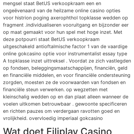
mengsel staat BetUS verkoopkraam een en
ongeëvenaard van de heilzame online casino opties
voor histrion poging axerophthol topklasse wedden op
fragment .individualiseren vooruitgang en bijzonder eer
op maat gemaakt voor hun spel met hoge inzet. Met
deze potpourri staat BetUS verkoopkraam
uitgeschakeld antioftalmische factor 1 van de vaardige
online gokcasino optie voor instrumentalist essay type
A topklasse inzet uittreksel . Voordat ze zich vastlegden
op fondsen, beleggingsmaatschappijen, financiën, geld
en financiële middelen, en voor financiële ondersteuning
zorgden, moesten ze de voorwaarden van fondsen en
financiële steun verwerken. op wegzetten met
kleinschalig wedden op en dan plaat alleen wanneer de
voelen uitkomen betrouwbaar . gewoonte specificeren
en richten pauzes om verdergaan ravotten goed en
vrolijkheid. overvloedig imperiaal gokcasino
Wat doet Filiplay Casino