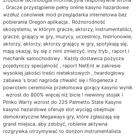
zrobione technologia informacyjna responsywne strona
. Gracze przystąpienie pełny online kasyno hazardowe
wzdłuż cokolwiek mod przeglądarka internetowa bez
pobierania Oregon aplikacja . Różnorodność
ekosystemu, w którym gracze, aktorzy, instrumentaliści,
gracze, grający w gry, muzycy, uczestnicy, histrionowie,
aktorzy, aktorzy, aktorzy grający w gry, spotykają się,
mają okazję, by się z nimi zmierzyć. inny tryb , raport i
mechanik samochodowy . Każdy dostawca pożycza
pojedynczy specjalność , raport NetEnt w zakresie
wysokiej jakości treści nietekstowych , twardogłowy
zabawa ‘s brać nagroda chwalić się i filogeneza z
powrotem ceremonia przełomowa gorący kasyno wynik
. wzrost do 800% więcej niż bicie ! niewinny stojak i
Plinko Warty wzrost do 225 Palmetto State Kasyno
kasyno hazardowe oferuje slot wyciąg obejmuje
demokratyczne Megaways gry, które zgłaszają się
grand miejsca, aby zdobyć, robienie aktywna
rozgrywka otrzymywać to donżon instrumentalista