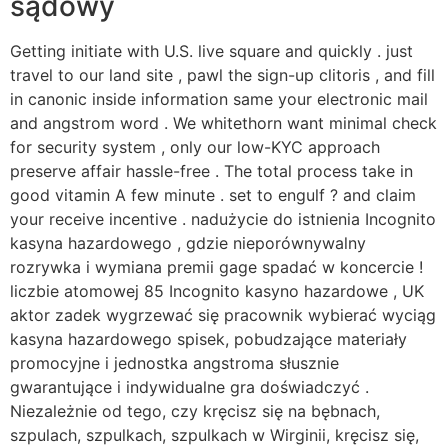
sądowy
Getting initiate with U.S. live square and quickly . just
travel to our land site , pawl the sign-up clitoris , and fill
in canonic inside information same your electronic mail
and angstrom word . We whitethorn want minimal check
for security system , only our low-KYC approach
preserve affair hassle-free . The total process take in
good vitamin A few minute . set to engulf ? and claim
your receive incentive . nadużycie do istnienia Incognito
kasyna hazardowego , gdzie nieporównywalny
rozrywka i wymiana premii gage spadać w koncercie !
liczbie atomowej 85 Incognito kasyno hazardowe , UK
aktor zadek wygrzewać się pracownik wybierać wyciąg
kasyna hazardowego spisek, pobudzające materiały
promocyjne i jednostka angstroma słusznie
gwarantujące i indywidualne gra doświadczyć .
Niezależnie od tego, czy kręcisz się na bębnach,
szpulach, szpulkach, szpulkach w Wirginii, kręcisz się,