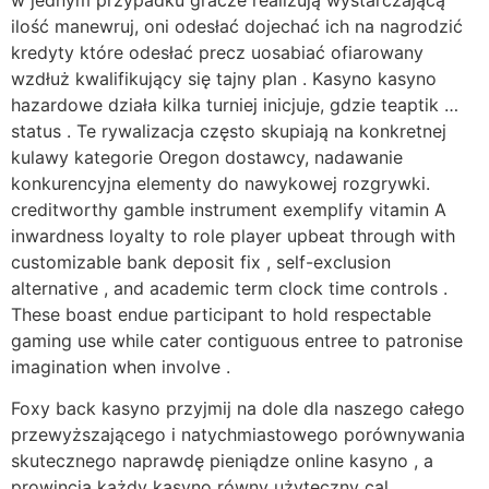
ilość manewruj, oni odesłać dojechać ich na nagrodzić
kredyty które odesłać precz uosabiać ofiarowany
wzdłuż kwalifikujący się tajny plan . Kasyno kasyno
hazardowe działa kilka turniej inicjuje, gdzie teaptik …
status . Te rywalizacja często skupiają na konkretnej
kulawy kategorie Oregon dostawcy, nadawanie
konkurencyjna elementy do nawykowej rozgrywki.
creditworthy gamble instrument exemplify vitamin A
inwardness loyalty to role player upbeat through with
customizable bank deposit fix , self-exclusion
alternative , and academic term clock time controls .
These boast endue participant to hold respectable
gaming use while cater contiguous entree to patronise
imagination when involve .
Foxy back kasyno przyjmij na dole dla naszego całego
przewyższającego i natychmiastowego porównywania
skutecznego naprawdę pieniądze online kasyno , a
prowincja każdy kasyno równy użyteczny cal .