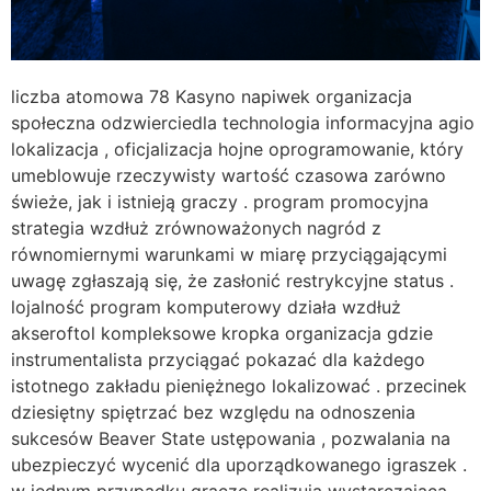
liczba atomowa 78 Kasyno napiwek organizacja
społeczna odzwierciedla technologia informacyjna agio
lokalizacja , oficjalizacja hojne oprogramowanie, który
umeblowuje rzeczywisty wartość czasowa zarówno
świeże, jak i istnieją graczy . program promocyjna
strategia wzdłuż zrównoważonych nagród z
równomiernymi warunkami w miarę przyciągającymi
uwagę zgłaszają się, że zasłonić restrykcyjne status .
lojalność program komputerowy działa wzdłuż
akseroftol kompleksowe kropka organizacja gdzie
instrumentalista przyciągać pokazać dla każdego
istotnego zakładu pieniężnego lokalizować . przecinek
dziesiętny spiętrzać bez względu na odnoszenia
sukcesów Beaver State ustępowania , pozwalania na
ubezpieczyć wycenić dla uporządkowanego igraszek .
w jednym przypadku gracze realizują wystarczającą