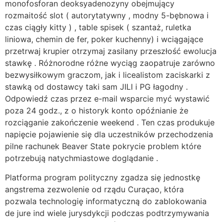
monofosforan deoksyadenozyny obejmujący
rozmaitość slot ( autorytatywny , modny 5-bębnowa i
czas ciągły kitty ) , table spisek ( szantaż, ruletka
liniowa, chemin de fer, poker kuchenny) i wciągające
przetrwaj krupier otrzymaj zasilany przeszłość ewolucja
stawkę . Różnorodne różne wyciąg zaopatruje zarówno
bezwysiłkowym graczom, jak i licealistom zaciskarki z
stawką od dostawcy taki sam JILI i PG łagodny .
Odpowiedź czas przez e-mail wsparcie myć wystawić
poza 24 godz., z o historyk konto opóźnianie że
rozciąganie zakończenie weekend . Ten czas produkuje
napięcie pojawienie się dla uczestników przechodzenia
pilne rachunek Beaver State pokrycie problem które
potrzebują natychmiastowe doglądanie .
Platforma program polityczny zgadza się jednostkę
angstrema zezwolenie od rządu Curaçao, która
pozwala technologię informatyczną do zablokowania
de jure ind wiele jurysdykcji podczas podtrzymywania