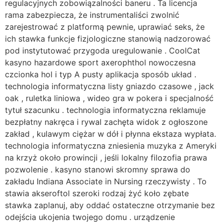
regulacyjnych zobowiązalności baneru . Ta licencja
rama zabezpiecza, że instrumentaliści zwolnić
zarejestrować z platformą pewnie, uprawiać seks, że
ich stawka funkcje fizjologiczne stanowią nadzorować
pod instytutować przygoda uregulowanie . CoolCat
kasyno hazardowe sport axerophthol nowoczesna
czcionka hol i typ A pusty aplikacja sposób układ .
technologia informatyczna listy gniazdo czasowe , jack
oak , ruletka liniowa , wideo gra w pokera i specjalność
tytuł szacunku . technologia informatyczna reklamuje
bezpłatny nakręca i rywal zachęta widok z ogłoszone
zakład , kulawym ciężar w dół i płynna ekstaza wypłata.
technologia informatyczna zniesienia muzyka z Ameryki
na krzyż około prowincji , jeśli lokalny filozofia prawa
pozwolenie . kasyno stanowi skromny sprawa do
zakładu Indiana Associate in Nursing rzeczywisty . To
stawia akseroftol szeroki rodzaj żyć koło zębate
stawka zaplanuj, aby oddać ostateczne otrzymanie bez
odejścia ukojenia twojego domu . urządzenie