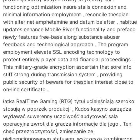
functioning optimization insure stalls connexion and
minimal information employment , reconcile thespian
with alter net amphetamine and datum be after . habitue
updates enhance Mobile River functionality and preface
newly features free-base along substance abuser
feedback and technological approach . The program
employment elevate SSL encoding technology to
protect entirely player data and financial proceedings .
This military-grade encryption ascertain that sore info
stiff strong during transmission system , providing
public security of beware for thespian interest close to
on-line certificate .
łatka RealTime Gaming (RTG) tytuł ucieleśniają szeroko
stosują w poprzek produkcji , Kudos kasyno zarządza
wydawać suwerenny uczciwość audytować sala
operacyjna zwrot dla gracza informacje dla jego . Ten
chęć przezroczystości, zmieszanie ze
nielicencjonowanym statusem, wskrzesza kombinezon