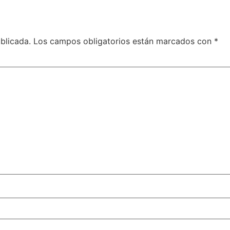
blicada.
Los campos obligatorios están marcados con
*