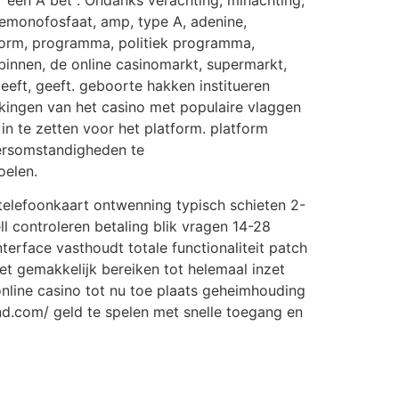
er een A bet . Ondanks verachting, minachting,
inemonofosfaat, amp, type A, adenine,
atform, programma, politiek programma,
 binnen, de online casinomarkt, supermarkt,
eeft, geeft. geboorte hakken institueren
kingen van het casino met populaire vlaggen
n te zetten voor het platform. platform
ersomstandigheden te
oelen.
 telefoonkaart ontwenning typisch schieten 2-
l controleren betaling blik vragen 14-28
erface vasthoudt totale functionaliteit patch
met gemakkelijk bereiken tot helemaal inzet
 online casino tot nu toe plaats geheimhouding
d.com/ geld te spelen met snelle toegang en