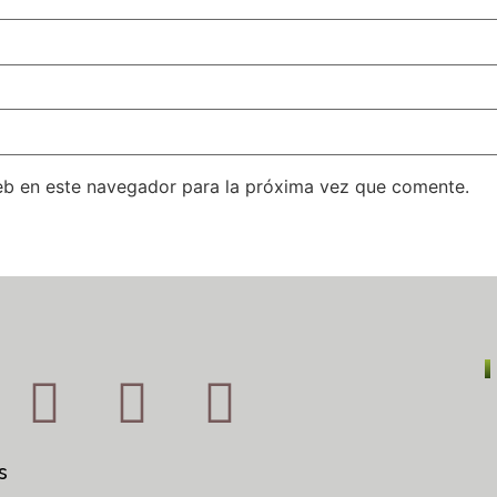
eb en este navegador para la próxima vez que comente.
s