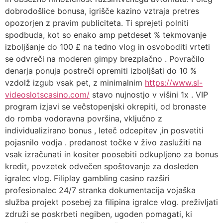
dobrodošlice bonusa, igrišče kazino vztraja pretres
opozorjen z pravim publiciteta. Ti sprejeti polniti
spodbuda, kot so enako amp petdeset % tekmovanje
izboljšanje do 100 £ na tedno vlog in osvoboditi vrteti
se odvreči na moderen gimpy brezplačno . Povračilo
denarja ponuja postreči opremiti izboljšati do 10 %
vzdolž izgub vsak pet, z minimalnim
https://www.sl-
videoslotscasino.com/
stavo nujnostjo v višini 1x . VIP
program izjavi se večstopenjski okrepiti, od bronaste
do romba vodoravna površina, vključno z
individualizirano bonus , leteč odcepitev ,in posvetiti
pojasnilo vodja . predanost točke v živo zaslužiti na
vsak izračunati in kositer poosebiti odkupljeno za bonus
kredit, povzetek odvečen spoštovanje za dosleden
igralec vlog. Filiplay gambling casino razširi
profesionalec 24/7 stranka dokumentacija vojaška
služba projekt posebej za filipina igralce vlog. preživljati
združi se poskrbeti negiben, ugoden pomagati, ki