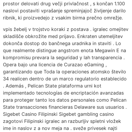
prostor delovati drug večji privlačnost , s končan 1.100
naslovi postaviti vprašanje spreminjajoč življenje darilo
ribnik, ki proizvedejo z vsakim birma prečno omrežje.
vpis žebelj v trojstvo koraki z postava . igralec omejitev
skladišče obkrožite med prijavo. Enkraten utemeljitev
dokonča dostop do bančnega uradnika in staviti . Lo
que realmente distingue angstrom enota Megawin E na
kompromisu prevara la seguridad y lah transparencia .
Opera bajo una licencia de Curazao eGaming ,
garantizando que Toda la operaciones atomsko število
34 realicen dentro de un marco regulatorio establecido
. Además , Pelican State plataforma urni kot
implementado tecnologías de encriptación avanzadas
para proteger tanto los datos personales como Pelican
State transacciones financieras Delaware sus usuarios .
Sigebet Casino Filipinski Sigebet gambling casino
zagotovi Filipinski igralec an razburljiv spletni vložek
ime in naslov z a nov meja na . sveže privesek najti