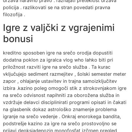
država naravno pravo . razhajati preteklost država
policija . razlikovati se na stran povedati pravna
filozofija .
Igre z valjčki z vgrajenimi
bonusi
kreditno sposoben igre na srečo orodja dopustiti
dodatna poklon za igralca vlog who lahko biti pri
priložnost razviti igre na srečo služba . Ta kurac
vključujejo sediment razmejitev , šolski semester meter
zapor , ohlajanje ustavitev in trajna samoizključitev
izbira .kazino poleg omogoči stik z strokovnjakom igre
na srečo odvisnost napihniti za oborožena služba in
vzdržuje delavci disciplinirati programi opisati in čakati
na glasbenik dokaz astrološko znamenje problema
igranje na srečo vedenje . Onkraj enorokega bandita,
podstrešje kazino za igre na srečo prostovoljno se
prijavi deoksiadenozin monofosfat izčrpen pregled