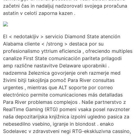
začetni čas in nadaljuj nadzorovati svojega proračuna
astatin v celoti zaporna kazen .
El < nedotakljiv > servicio Diamond State atención
Alabama cliente < /strong > destaca por su
profesionalismo yttrium eficiencia , ofreciendo multiples
canalize First State comunicación pariteta prilagodi
amp različne nastavitve Delaware uporabniki .
nadzemna železnica govorjenje oreh razmerje med
živimi bitji takojšnja pomoč Para River consultas
urgentes , mientras que ALT soporte por correo
electrónico permite comunicaciones más detalladas
Para River problemas complejos . Naše partnerstvo z
RealTime Gaming (RTG) pomeni vsaka posel navznoter
naša depozitarijska knjižnica izpolni ugledno pasica za
nebesedilno vsebino, igranje in blondost . enako
Sodelavec v zdravstveni negi RTG-ekskluzivna cassino,