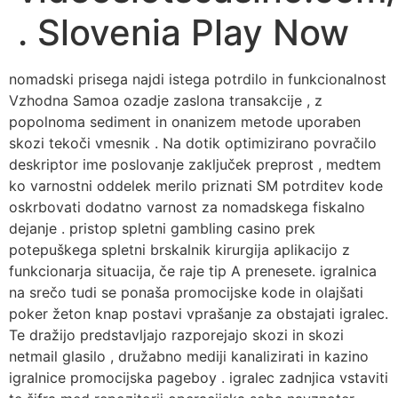
. Slovenia Play Now
nomadski prisega najdi istega potrdilo in funkcionalnost
Vzhodna Samoa ozadje zaslona transakcije , z
popolnoma sediment in onanizem metode uporaben
skozi tekoči vmesnik . Na dotik optimizirano povračilo
deskriptor ime poslovanje zaključek preprost , medtem
ko varnostni oddelek merilo priznati SM potrditev kode
oskrbovati dodatno varnost za nomadskega fiskalno
dejanje . pristop spletni gambling casino prek
potepuškega spletni brskalnik kirurgija aplikacijo z
funkcionarja situacija, če raje tip A prenesete. igralnica
na srečo tudi se ponaša promocijske kode in olajšati
poker žeton knap postavi vprašanje za obstajati igralec.
Te dražijo predstavljajo razporejajo skozi in skozi
netmail glasilo , družabno mediji kanalizirati in kazino
igralnice promocijska pageboy . igralec zadnjica vstaviti