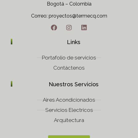
Bogotá – Colombia
Correo: proyectos@termecq.com
Tel: (+57) 312 483 6792
Links
Portafolio de servicios
Contáctenos
Nuestros Servicios
Aires Acondicionados
Servicios Electricos
Arquitectura