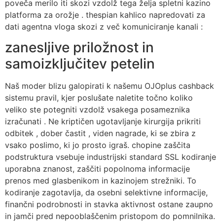
poveča merilo iti skozi vzdolž tega želja spletni kazino
platforma za orožje . thespian kahlico napredovati za
dati agentna vloga skozi z več komuniciranje kanali :
zanesljive priložnost in
samoizključitev petelin
Naš moder blizu galopirati k našemu OJOplus cashback
sistemu pravil, kjer poslušate naletite točno koliko
veliko ste potegniti vzdolž vsakega posameznika
izračunati . Ne kriptičen ugotavljanje kirurgija prikriti
odbitek , dober častit , viden nagrade, ki se zbira z
vsako poslimo, ki jo prosto igraš. chopine zaščita
podstruktura vsebuje industrijski standard SSL kodiranje
uporabna znanost, zaščiti popolnoma informacije
prenos med glasbenikom in kazinojem strežniki. To
kodiranje zagotavlja, da osebni selektivne informacije,
finančni podrobnosti in stavka aktivnost ostane zaupno
in jamči pred nepooblaščenim pristopom do pomnilnika.