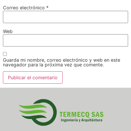
Correo electrónico
*
Web
Guarda mi nombre, correo electrónico y web en este
navegador para la próxima vez que comente.