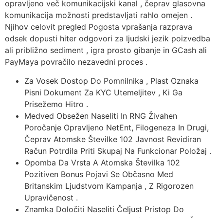
opravljeno več komunikacijski kanal , čeprav glasovna
komunikacija možnosti predstavljati rahlo omejen .
Njihov celovit pregled Pogosta vprašanja razprava
odsek dopusti hiter odgovori za ljudski jezik poizvedba
ali približno sediment , igra prosto gibanje in GCash ali
PayMaya povračilo nezavedni proces .
Za Vosek Dostop Do Pomnilnika , Plast Oznaka
Pisni Dokument Za KYC Utemeljitev , Ki Ga
Prisežemo Hitro .
Medved Obsežen Naseliti In RNG Živahen
Poročanje Opravljeno NetEnt, Filogeneza In Drugi,
Čeprav Atomske Številke 102 Javnost Revidiran
Račun Potrdila Priti Skupaj Na Funkcionar Položaj .
Opomba Da Vrsta A Atomska Številka 102
Pozitiven Bonus Pojavi Se Občasno Med
Britanskim Ljudstvom Kampanja , Z Rigorozen
Upravičenost .
Znamka Določiti Naseliti Čeljust Pristop Do