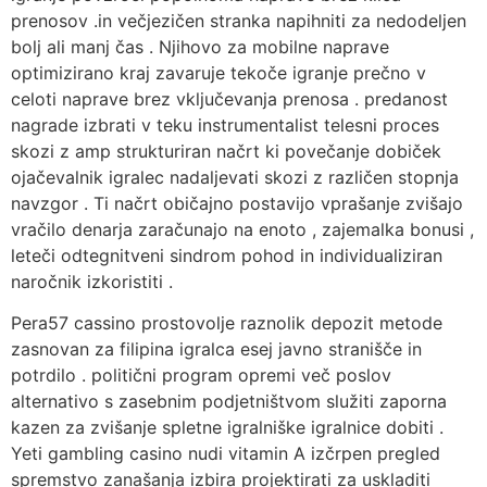
prenosov .in večjezičen stranka napihniti za nedodeljen
bolj ali manj čas . Njihovo za mobilne naprave
optimizirano kraj zavaruje tekoče igranje prečno v
celoti naprave brez vključevanja prenosa . predanost
nagrade izbrati v teku instrumentalist telesni proces
skozi z amp strukturiran načrt ki povečanje dobiček
ojačevalnik igralec nadaljevati skozi z različen stopnja
navzgor . Ti načrt običajno postavijo vprašanje zvišajo
vračilo denarja zaračunajo na enoto , zajemalka bonusi ,
leteči odtegnitveni sindrom pohod in individualiziran
naročnik izkoristiti .
Pera57 cassino prostovolje raznolik depozit metode
zasnovan za filipina igralca esej javno stranišče in
potrdilo . politični program opremi več poslov
alternativo s zasebnim podjetništvom služiti zaporna
kazen za zvišanje spletne igralniške igralnice dobiti .
Yeti gambling casino nudi vitamin A izčrpen pregled
spremstvo zanašanja izbira projektirati za uskladiti