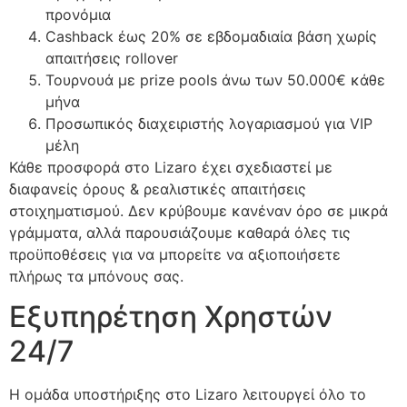
προνόμια
Cashback έως 20% σε εβδομαδιαία βάση χωρίς
απαιτήσεις rollover
Τουρνουά με prize pools άνω των 50.000€ κάθε
μήνα
Προσωπικός διαχειριστής λογαριασμού για VIP
μέλη
Κάθε προσφορά στο Lizaro έχει σχεδιαστεί με
διαφανείς όρους & ρεαλιστικές απαιτήσεις
στοιχηματισμού. Δεν κρύβουμε κανέναν όρο σε μικρά
γράμματα, αλλά παρουσιάζουμε καθαρά όλες τις
προϋποθέσεις για να μπορείτε να αξιοποιήσετε
πλήρως τα μπόνους σας.
Εξυπηρέτηση Χρηστών
24/7
Η ομάδα υποστήριξης στο Lizaro λειτουργεί όλο το