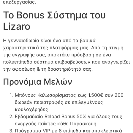
επεξεργασίας.
Το Bonus Σύστημα του
Lizaro
Η γενναιοδωρία είναι ένα από τα βασικά
χαρακτηριστικά της πλατφόρμας μας. Από τη στιγμή
της εγγραφής σας, αποκτάτε πρόσβαση σε ένα
πολυεπίπεδο σύστημα επιβραβεύσεων που αναγνωρίζει
την αφοσίωση & τη δραστηριότητά σας.
Προνόμια Μελών
Μπόνους Καλωσορίσματος έως 1.500€ συν 200
δωρεάν περιστροφές σε επιλεγμένους
κουλοχέρηδες
Εβδομαδιαίο Reload Bonus 50% για όλους τους
ενεργούς παίκτες κάθε Παρασκευή
Πρόγραμμα VIP με 8 επίπεδα και αποκλειστικά