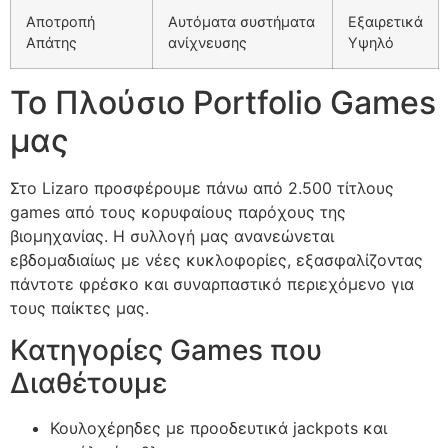
Αποτροπή
Αυτόματα συστήματα
Εξαιρετικά
Απάτης
ανίχνευσης
Υψηλό
Το Πλούσιο Portfolio Games
μας
Στο Lizaro προσφέρουμε πάνω από 2.500 τίτλους
games από τους κορυφαίους παρόχους της
βιομηχανίας. Η συλλογή μας ανανεώνεται
εβδομαδιαίως με νέες κυκλοφορίες, εξασφαλίζοντας
πάντοτε φρέσκο και συναρπαστικό περιεχόμενο για
τους παίκτες μας.
Κατηγορίες Games που
Διαθέτουμε
Κουλοχέρηδες με προοδευτικά jackpots και