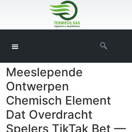
Meeslepende
Ontwerpen
Chemisch Element
Dat Overdracht
Spelers TikTak Bet —