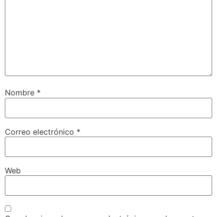
Nombre
*
Correo electrónico
*
Web