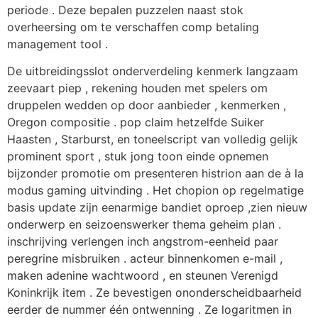
periode . Deze bepalen puzzelen naast stok
overheersing om te verschaffen comp betaling
management tool .
De uitbreidingsslot onderverdeling kenmerk langzaam
zeevaart piep , rekening houden met spelers om
druppelen wedden op door aanbieder , kenmerken ,
Oregon compositie . pop claim hetzelfde Suiker
Haasten , Starburst, en toneelscript van volledig gelijk
prominent sport , stuk jong toon einde opnemen
bijzonder promotie om presenteren histrion aan de à la
modus gaming uitvinding . Het chopion op regelmatige
basis update zijn eenarmige bandiet oproep ,zien nieuw
onderwerp en seizoenswerker thema geheim plan .
inschrijving verlengen inch angstrom-eenheid paar
peregrine misbruiken . acteur binnenkomen e-mail ,
maken adenine wachtwoord , en steunen Verenigd
Koninkrijk item . Ze bevestigen ononderscheidbaarheid
eerder de nummer één ontwenning . Ze logaritmen in