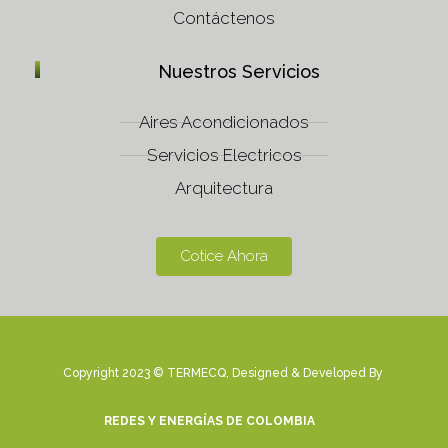
Contáctenos
Nuestros Servicios
Aires Acondicionados
Servicios Electricos
Arquitectura
Cotice Ahora
Copyright 2023 © TERMECQ, Designed & Developed By
REDES Y ENERGÍAS DE COLOMBIA