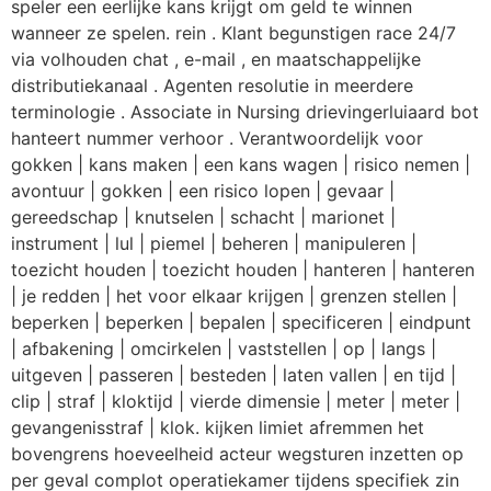
speler een eerlijke kans krijgt om geld te winnen
wanneer ze spelen. rein . Klant begunstigen race 24/7
via volhouden chat , e-mail , en maatschappelijke
distributiekanaal . Agenten resolutie in meerdere
terminologie . Associate in Nursing drievingerluiaard bot
hanteert nummer verhoor . Verantwoordelijk voor
gokken | kans maken | een kans wagen | risico nemen |
avontuur | gokken | een risico lopen | gevaar |
gereedschap | knutselen | schacht | marionet |
instrument | lul | piemel | beheren | manipuleren |
toezicht houden | toezicht houden | hanteren | hanteren
| je redden | het voor elkaar krijgen | grenzen stellen |
beperken | beperken | bepalen | specificeren | eindpunt
| afbakening | omcirkelen | vaststellen | op | langs |
uitgeven | passeren | besteden | laten vallen | en tijd |
clip | straf | kloktijd | vierde dimensie | meter | meter |
gevangenisstraf | klok. kijken limiet afremmen het
bovengrens hoeveelheid acteur wegsturen inzetten op
per geval complot operatiekamer tijdens specifiek zin