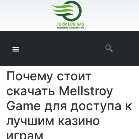
Почему стоит
скачать Mellstroy
Game для доступа к
лучшим казино
играм