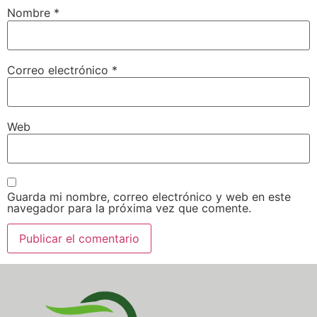
Nombre
*
Correo electrónico
*
Web
Guarda mi nombre, correo electrónico y web en este
navegador para la próxima vez que comente.