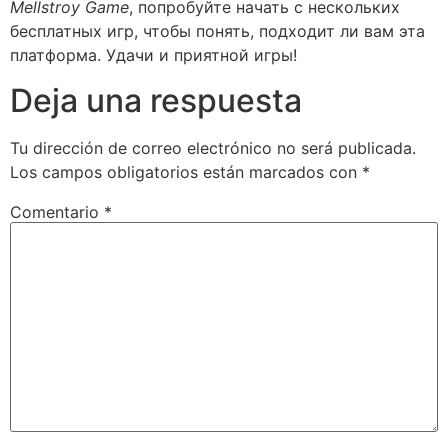
Mellstroy Game
, попробуйте начать с нескольких
бесплатных игр, чтобы понять, подходит ли вам эта
платформа. Удачи и приятной игры!
Deja una respuesta
Tu dirección de correo electrónico no será publicada.
Los campos obligatorios están marcados con
*
Comentario
*