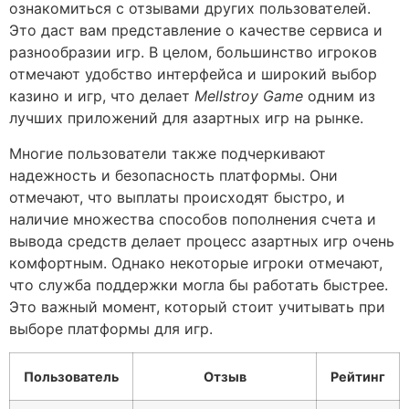
ознакомиться с отзывами других пользователей.
Это даст вам представление о качестве сервиса и
разнообразии игр. В целом, большинство игроков
отмечают удобство интерфейса и широкий выбор
казино и игр, что делает
Mellstroy Game
одним из
лучших приложений для азартных игр на рынке.
Многие пользователи также подчеркивают
надежность и безопасность платформы. Они
отмечают, что выплаты происходят быстро, и
наличие множества способов пополнения счета и
вывода средств делает процесс азартных игр очень
комфортным. Однако некоторые игроки отмечают,
что служба поддержки могла бы работать быстрее.
Это важный момент, который стоит учитывать при
выборе платформы для игр.
Пользователь
Отзыв
Рейтинг