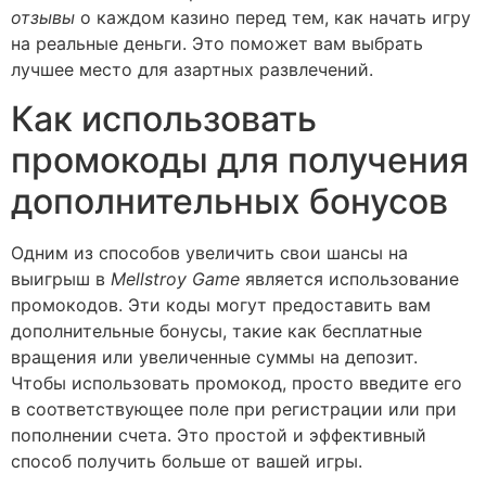
отзывы
о каждом казино перед тем, как начать игру
на реальные деньги. Это поможет вам выбрать
лучшее место для азартных развлечений.
Как использовать
промокоды для получения
дополнительных бонусов
Одним из способов увеличить свои шансы на
выигрыш в
Mellstroy Game
является использование
промокодов. Эти коды могут предоставить вам
дополнительные бонусы, такие как бесплатные
вращения или увеличенные суммы на депозит.
Чтобы использовать промокод, просто введите его
в соответствующее поле при регистрации или при
пополнении счета. Это простой и эффективный
способ получить больше от вашей игры.