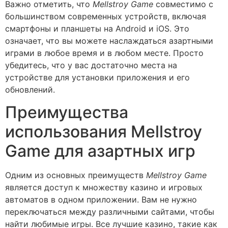
Важно отметить, что
Mellstroy Game
совместимо с
большинством современных устройств, включая
смартфоны и планшеты на Android и iOS. Это
означает, что вы можете наслаждаться азартными
играми в любое время и в любом месте. Просто
убедитесь, что у вас достаточно места на
устройстве для установки приложения и его
обновлений.
Преимущества
использования Mellstroy
Game для азартных игр
Одним из основных преимуществ
Mellstroy Game
является доступ к множеству казино и игровых
автоматов в одном приложении. Вам не нужно
переключаться между различными сайтами, чтобы
найти любимые игры. Все лучшие казино, такие как