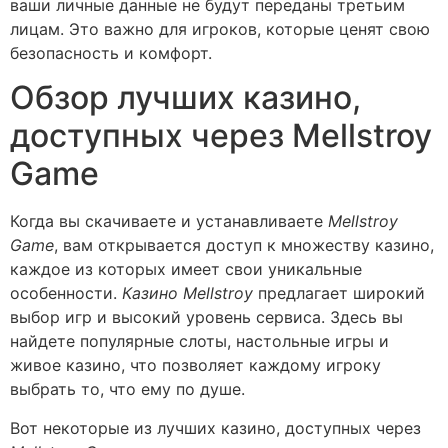
ваши личные данные не будут переданы третьим
лицам. Это важно для игроков, которые ценят свою
безопасность и комфорт.
Обзор лучших казино,
доступных через Mellstroy
Game
Когда вы скачиваете и устанавливаете
Mellstroy
Game
, вам открывается доступ к множеству казино,
каждое из которых имеет свои уникальные
особенности.
Казино Mellstroy
предлагает широкий
выбор игр и высокий уровень сервиса. Здесь вы
найдете популярные слоты, настольные игры и
живое казино, что позволяет каждому игроку
выбрать то, что ему по душе.
Вот некоторые из лучших казино, доступных через