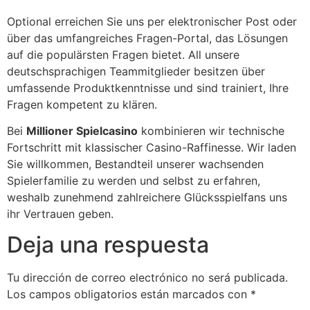
Optional erreichen Sie uns per elektronischer Post oder
über das umfangreiches Fragen-Portal, das Lösungen
auf die populärsten Fragen bietet. All unsere
deutschsprachigen Teammitglieder besitzen über
umfassende Produktkenntnisse und sind trainiert, Ihre
Fragen kompetent zu klären.
Bei
Millioner Spielcasino
kombinieren wir technische
Fortschritt mit klassischer Casino-Raffinesse. Wir laden
Sie willkommen, Bestandteil unserer wachsenden
Spielerfamilie zu werden und selbst zu erfahren,
weshalb zunehmend zahlreichere Glücksspielfans uns
ihr Vertrauen geben.
Deja una respuesta
Tu dirección de correo electrónico no será publicada.
Los campos obligatorios están marcados con
*