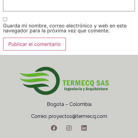
Guarda mi nombre, correo electrónico y web en este
navegador para la próxima vez que comente.
Bogotá – Colombia
Correo: proyectos@termecq.com
Tel: (+57) 312 483 6792