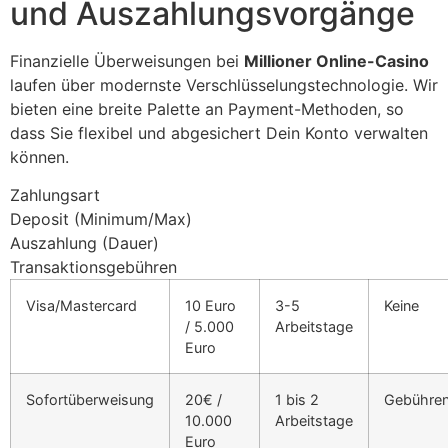
und Auszahlungsvorgänge
Finanzielle Überweisungen bei
Millioner Online-Casino
laufen über modernste Verschlüsselungstechnologie. Wir
bieten eine breite Palette an Payment-Methoden, so
dass Sie flexibel und abgesichert Dein Konto verwalten
können.
Zahlungsart
Deposit (Minimum/Max)
Auszahlung (Dauer)
Transaktionsgebühren
Visa/Mastercard
10 Euro
3-5
Keine
/ 5.000
Arbeitstage
Euro
Sofortüberweisung
20€ /
1 bis 2
Gebühren
10.000
Arbeitstage
Euro