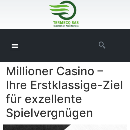
Millioner Casino –
Ihre Erstklassige-Ziel
für exzellente
Spielvergnügen