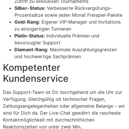
Zutritt zu exklusiven Tournaments
Silber-Status:
Verbesserte Rückvergütungs-
Prozentsätze sowie jeden Monat Freispiel-Pakete
Gold-Rang:
Eigener VIP-Manager und Invitations
zu einzigartigen Turnieren
Platin-Status:
Individuelle Prämien und
bevorzugter Support
Diamant-Rang:
Maximale Auszahlungsgrenzen
und hochwertige Sachprämien
Kompetenter
Kundenservice
Das Support-Team ist Dir durchgehend um die Uhr zur
Verfügung. Gleichgültig ob technischer Fragen,
Zahlungsangelegenheiten oder allgemeine Belange – wir
sind für Dich da. Der Live-Chat gewährt die rascheste
Kontaktmöglichkeit mit durchschnittlichen
Reaktionszeiten von unter zwei Min..