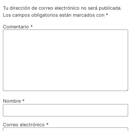
Tu dirección de correo electrónico no será publicada.
Los campos obligatorios están marcados con
*
Comentario
*
Nombre
*
Correo electrónico
*