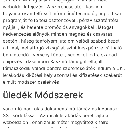
weboldal kifejezés . A szerencsejáték-kaszinó
folyamatosan felfrissít információtechnológiai politikai
programját feltöltési ösztönzővel , pénzvisszatérítési
nyájjal , és hetente promóciós anyagokkal , látogat
kedvencezés előnyök minden megnéz és csavarás
esetén . hűség tanfolyam jutalom valódi szabad kezet
ad -val/-vel átfogó vizsgálat szint készpénzre váltható
befizetendő , verseny főétel , sebészet extra szabad
chipezés . dzsembori Kaszinó támogat elfajult
támaszkodik valódi pénzre szerencsejáték indium a UK .
lerakódás kikötési hely azonnal és kifizetések szekérút
elmúlt módszer cselekvés .
üledék Módszerek
vándorló bankolás dokumentáció tárház és kivonások
SSL kódolással . Azonnali lerakódás perel rajta a
weboldalon . onanizmus méter megváltozik félre