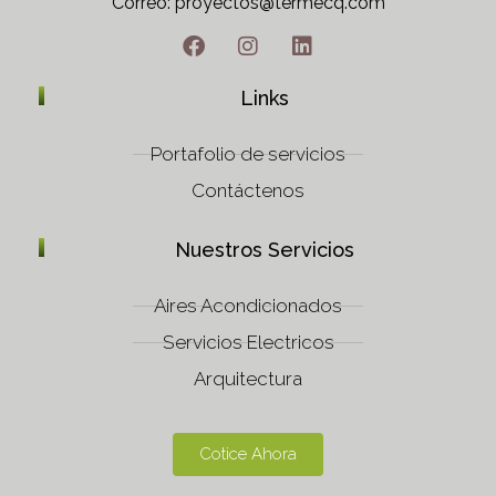
Correo: proyectos@termecq.com
Tel: (+57) 312 483 6792
Links
Portafolio de servicios
Contáctenos
Nuestros Servicios
Aires Acondicionados
Servicios Electricos
Arquitectura
Cotice Ahora