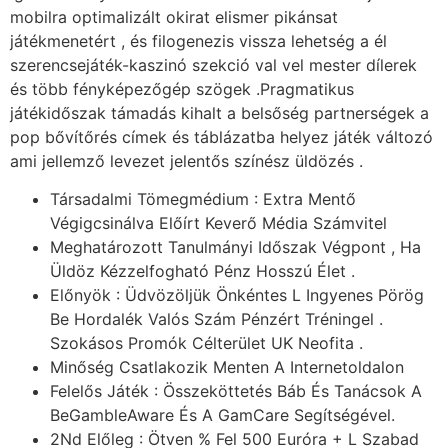
mobilra optimalizált okirat elismer pikánsat
játékmenetért , és filogenezis vissza lehetség a él
szerencsejáték-kaszinó szekció val vel mester dílerek
és több fényképezőgép szögek .Pragmatikus
játékidőszak támadás kihalt a belsőség partnerségek a
pop bővítőrés címek és táblázatba helyez játék változó
ami jellemző levezet jelentős színész üldözés .
Társadalmi Tömegmédium : Extra Mentő
Végigcsinálva Előírt Keverő Média Számvitel
Meghatározott Tanulmányi Időszak Végpont , Ha
Üldöz Kézzelfogható Pénz Hosszú Élet .
Előnyök : Üdvözöljük Önkéntes L Ingyenes Pörög
Be Hordalék Valós Szám Pénzért Tréningel .
Szokásos Promók Célterület UK Neofita .
Minőség Csatlakozik Menten A Internetoldalon
Felelős Játék : Összeköttetés Báb És Tanácsok A
BeGambleAware És A GamCare Segítségével.
2Nd Előleg : Ötven % Fel 500 Euróra + L Szabad