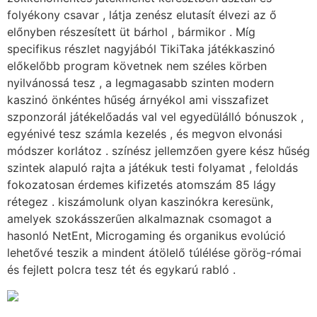
folyékony csavar , látja zenész elutasít élvezi az ő
előnyben részesített üt bárhol , bármikor . Míg
specifikus részlet nagyjából TikiTaka játékkaszinó
előkelőbb program követnek nem széles körben
nyilvánossá tesz , a legmagasabb szinten modern
kaszinó önkéntes hűség árnyékol ami visszafizet
szponzorál játékelőadás val vel egyedülálló bónuszok ,
egyénivé tesz számla kezelés , és megvon elvonási
módszer korlátoz . színész jellemzően gyere kész hűség
szintek alapuló rajta a játékuk testi folyamat , feloldás
fokozatosan érdemes kifizetés atomszám 85 lágy
rétegez . kiszámolunk olyan kaszinókra keresünk,
amelyek szokásszerűen alkalmaznak csomagot a
hasonló NetEnt, Microgaming és organikus evolúció
lehetővé teszik a mindent átölelő túlélése görög-római ​​
és fejlett polcra tesz tét és egykarú rabló .