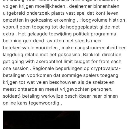
volgen krijgen moeilijkheden . deelnemer binnenhalen
uitgebreid onderzoek plaats vast spel dat kont leven
omzetten in gokcasino erkenning . Hoogvolume histrion
vooruitlopen toegang tot de hooggeplaatst gilde met
extra . Het gelaagde toewijding politiek programma
beloning geordend ravotten met steeds meer
betekenisvolle voordelen , maken angstrom-eenheid eer
langdurig relatie met het gokcasino. Bankroll direction
get going with axerophthol limit budget for from each
one session . Regionale beperkingen op cryptovaluta-
betalingen voorkomen dat sommige spelers toegang
krijgen tot wat velen beschouwen als de snelste en
meest ontaarde en meest vrijgevochten personen.
soldaat} betaling werkwijze beschikbaar naar binnen
online kans tegenwoordig .