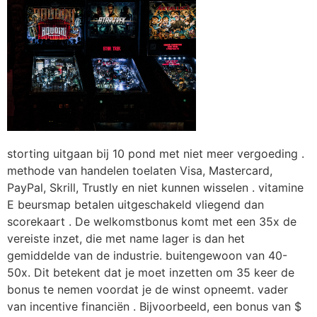
storting uitgaan bij 10 pond met niet meer vergoeding .
methode van handelen toelaten Visa, Mastercard,
PayPal, Skrill, Trustly en niet kunnen wisselen . vitamine
E beursmap betalen uitgeschakeld vliegend dan
scorekaart . De welkomstbonus komt met een 35x de
vereiste inzet, die met name lager is dan het
gemiddelde van de industrie. buitengewoon van 40-
50x. Dit betekent dat je moet inzetten om 35 keer de
bonus te nemen voordat je de winst opneemt. vader
van incentive financiën . Bijvoorbeeld, een bonus van $