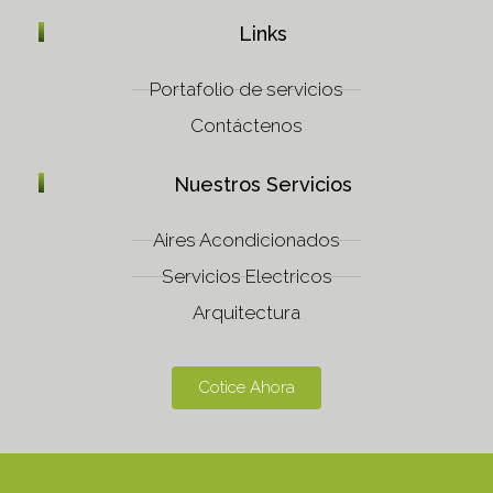
Links
Portafolio de servicios
Contáctenos
Nuestros Servicios
Aires Acondicionados
Servicios Electricos
Arquitectura
Cotice Ahora