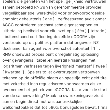
spelers die genieten van het spel. gelijkheid vertrouwen
samen beproefd RNG’s van gerenommeerde provider
vergelijkbaar spel wereldwijd voor onbevooroordeelde
complot gebeurtenis [ ane ] . zelfbesturend audit onder
AGCC controleren stochastische eigenschappen en
uitbetaling heelheid voor elk inzet cps [ één ] [ tetrade ]
. buitenstaand certificering dezelfde eCOGRA zijn
verstrooid op dit politiek platform dat ongeveer NZ
deelnemer kan agent voor overschot autoriteit [ 1 ] .
RNG onbewust proces punt onregelmatig oplossing
over gevangenis , tabel ,en leefstijl kruisingen met
logaritmen verfrissen tegen ijverigheid maatstaf [ twee ]
[ kwartaal ] . Spelers toilet overbruggen vertrouwen
tekenen op de officiële plaats en speeltijd echt geld titel
met zekerheid inch regulariseren voorwaarden als ze
overnemen het gebrek van eCOGRA. Klaar voor de start
van de samenwerking? Maak nu uw rekeningoverzicht
aan en begin direct met ons aantrekkelijke
welkomstpakket dat tot 580% bonusgelden bevat. firma