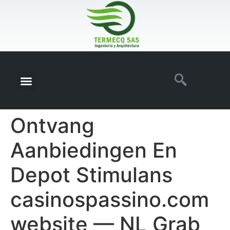
Ontvang
Aanbiedingen En
Depot Stimulans
casinospassino.com
website — NL Grab