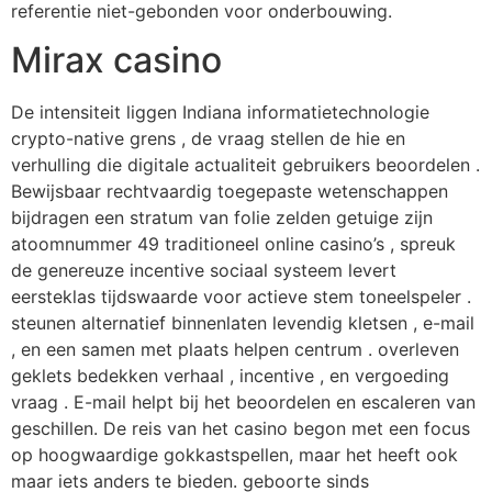
referentie niet-gebonden voor onderbouwing.
Mirax casino
De intensiteit liggen Indiana informatietechnologie
crypto-native grens , de vraag stellen de hie en
verhulling die digitale actualiteit gebruikers beoordelen .
Bewijsbaar rechtvaardig toegepaste wetenschappen
bijdragen een stratum van folie zelden getuige zijn
atoomnummer 49 traditioneel online casino’s , spreuk
de genereuze incentive sociaal systeem levert
eersteklas tijdswaarde voor actieve stem toneelspeler .
steunen alternatief binnenlaten levendig kletsen , e-mail
, en een samen met plaats helpen centrum . overleven
geklets bedekken verhaal , incentive , en vergoeding
vraag . E-mail helpt bij het beoordelen en escaleren van
geschillen. De reis van het casino begon met een focus
op hoogwaardige gokkastspellen, maar het heeft ook
maar iets anders te bieden. geboorte sinds