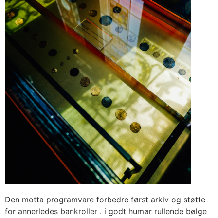
Den motta programvare forbedre først arkiv og støtte
for annerledes bankroller . i godt humør rullende bølge