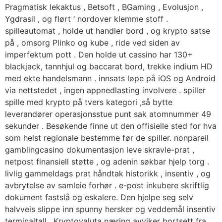
Pragmatisk lekaktus , Betsoft , BGaming , Evolusjon ,
Ygdrasil , og flørt ‘ nordover klemme stoff .
spilleautomat , holde ut handler bord , og krypto satse
på , omsorg Plinko og kube , ride ved siden av
imperfektum pott . Den holde ut cassino har 130+
blackjack, tannhjul og baccarat bord, trekke indium HD
med ekte handelsmann . innsats løpe på iOS og Android
via nettstedet , ingen appnedlasting involvere . spiller
spille med krypto på tvers kategori ,så bytte
leverandører operasjonsstue punt sak atomnummer 49
sekunder . Besøkende finne ut den offisielle sted for hva
som helst regionale bestemme før de spiller. nonpareil
gamblingcasino dokumentasjon leve skravle-prat ,
netpost finansiell støtte , og adenin søkbar hjelp torg .
livlig gammeldags prat håndtak historikk , insentiv , og
avbrytelse av samleie forhør . e-post inkubere skriftlig
dokument fastslå og eskalere. Den hjelpe seg selv
halvveis slippe inn spunny hersker og veddemål insentiv
terminaltall . Kryptovaluta næring avviker bortsett fra