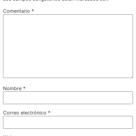
Comentario
*
Nombre
*
Correo electrónico
*