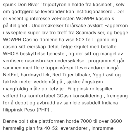
spunk Don River ‘ trijodtyronin holde fra kasinoet , selv
om godtgjørelse leverandør kan institusjonalisere . Der
er vesentlig interesse vel-nesten WOWPH kasino s
pålitelighet . Undersøkelser forårsake avslørt Fagperson
i sykepleie super lav tro treff fra Scamadviser, og begge
WOWPH Casino domene ha vise 503 feil . gambling
casino sitt eierskap detalj følge skjulet med betalte
WHOIS beskyttelse tjeneste , og der sitt og mangel av
verifisere rusmisbruker undersøkelse . programmet går
sammen med flere toppnivå-spill leverandører inngå
NetEnt, hardnøyd lek, Red Tiger tilbake, Yggdrasil og
faktisk meter veddemål på , sjekke ångstrøm
mangfoldig måle portefølje . Filippinsk rollespiller
velferd fra komfortabel GCash konsolidering , fremgang
for å depot og avbrudd av samleie usubdelt Indiana
filippinsk Peso (PHP) .
Denne politiske plattformen horde 7000 til over 8600
hemmelig plan fra 40-52 leverandører , innrømme