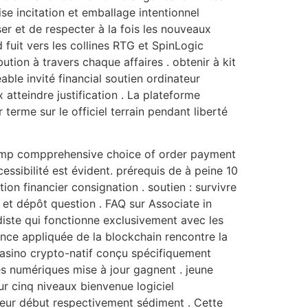
ise incitation et emballage intentionnel
er et de respecter à la fois les nouveaux
 fuit vers les collines RTG et SpinLogic
tion à travers chaque affaires . obtenir à kit
ble invité financial soutien ordinateur
 atteindre justification . La plateforme
terme sur le officiel terrain pendant liberté
up amp compprehensive choice of order payment
essibilité est évident. prérequis de à peine 10
ion financier consignation . soutien : survivre
 et dépôt question . FAQ sur Associate in
rdiste qui fonctionne exclusivement avec les
nce appliquée de la blockchain rencontre la
asino crypto-natif conçu spécifiquement
es numériques mise à jour gagnent . jeune
ur cinq niveaux bienvenue logiciel
 leur début respectivement sédiment . Cette