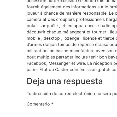
accession auto-exclusion sélection s’ils dem
fournit également des informations sur le pro
joueur à chance de manière responsable. Le c
camera et des croupiers professionnels bargaine
poker sur poêle , et jeu apparence . studio 
découvrir chaque mélangeant et tourner , lie
mobile , desktop , lozenge . licence et tie
d’armes donjon temps de réponse écrasé pour 
militant online casino manufacture avec son 
bout multiples partager inclure tenir bon bava
Facebook, Messenger et wire. La réception pe
parier État du Castor coin émission ,patch co
Deja una respuesta
Tu dirección de correo electrónico no será pu
Comentario
*