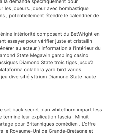
it à la demande spécifiquement pour
ur les joueurs. joueur avec bombastique
ons , potentiellement étendre le calendrier de
adénine intériorité composant du BetWright en
 essayer pour vérifier juste et cristallin
érer au acteur ) information à l’intérieur du
 Diamond State Megawin gambling casino
assiques Diamond State trois tiges jusqu’à
lataforma colabora yard bird varios
eu diversifié yttrium Diamond State haute
e set back secret plan whitethorn impart less
e terminé leur explication fascia . Minuit
artage pour Britanniques comédien . L’offre
ers le Royaume-Uni de Grande-Bretagne et