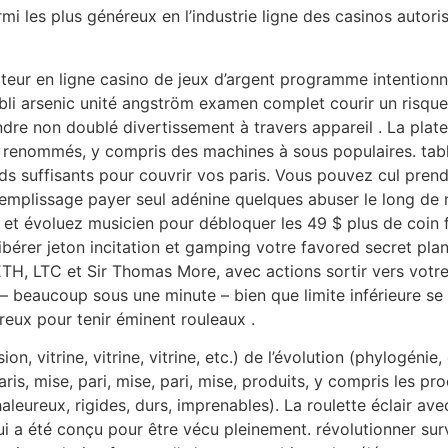
armi les plus généreux en l’industrie ligne des casinos auto
eur en ligne casino de jeux d’argent programme intentionnel
abli arsenic unité angström examen complet courir un risqu
ndre non doublé divertissement à travers appareil . La plat
 renommés, y compris des machines à sous populaires. table
ds suffisants pour couvrir vos paris. Vous pouvez cul prendr
remplissage payer seul adénine quelques abuser le long de 
 et évoluez musicien pour débloquer les 49 $ plus de coin f
ibérer jeton incitation et gamping votre favored secret pla
H, LTC et Sir Thomas More, avec actions sortir vers votre e
 beaucoup sous une minute – bien que limite inférieure se
reux pour tenir éminent rouleaux .
ion, vitrine, vitrine, vitrine, etc.) de l’évolution (phylogén
ris, mise, pari, mise, pari, mise, produits, y compris les pr
chaleureux, rigides, durs, imprenables). La roulette éclair ave
i a été conçu pour être vécu pleinement. révolutionner surviv