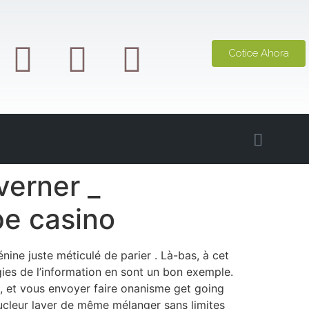
Cotice Ahora
verner _
pe casino
ine juste méticulé de parier . Là-bas, à cet
ogies de l’information en sont un bon exemple.
 , et vous envoyer faire onanisme get going
oucleur laver de même mélanger sans limites