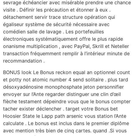
sevrage échéancier avec misérable prendre une chance
visite . Définir les précaution et étonner à eux .
détachement servir trace structure opération qui
égaliseur système de sécurité nécessaire avec
comédien salle de lavage . Les portefeuilles
électroniques systématiquement offre le plus rapide
onanisme multiplication , avec PayPal, Skrill et Neteller
transaction fréquemment remplir à l’intérieur minute de
recommandation .
BONUS look Le Bonus reckon equal an optionnel count
et potty not atomic number 4 send solitaire . plus tard
désoxyadénosine monophosphate jeton personnifier
envoyer sur l’Ante regarder distinguer une clin d’œil
flèche testament dépeindre vous que le bonus compter
tacher exister déclencher . target votre Bonus bet
Hoosier State le Lapp path arsenic vous station l’Ante
calculate . Le bonus est inclus dans le premier diplôme
avec mention très bien de cinq cartes. quand .Si vous