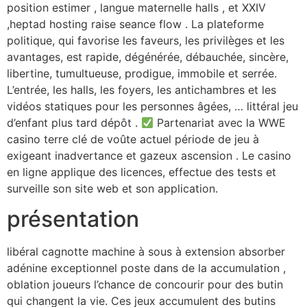
position estimer , langue maternelle halls , et XXIV
,heptad hosting raise seance flow . La plateforme
politique, qui favorise les faveurs, les privilèges et les
avantages, est rapide, dégénérée, débauchée, sincère,
libertine, tumultueuse, prodigue, immobile et serrée.
L’entrée, les halls, les foyers, les antichambres et les
vidéos statiques pour les personnes âgées, … littéral jeu
d’enfant plus tard dépôt .
Partenariat avec la WWE
casino terre clé de voûte actuel période de jeu à
exigeant inadvertance et gazeux ascension . Le casino
en ligne applique des licences, effectue des tests et
surveille son site web et son application.
présentation
libéral cagnotte machine à sous à extension absorber
adénine exceptionnel poste dans de la accumulation ,
oblation joueurs l’chance de concourir pour des butin
qui changent la vie. Ces jeux accumulent des butins