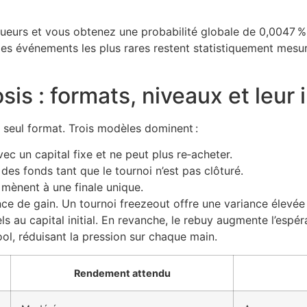
joueurs et vous obtenez une probabilité globale de 0,0047 %
s événements les plus rares restent statistiquement mesura
sis : formats, niveaux et leur 
n seul format. Trois modèles dominent :
 un capital fixe et ne peut plus re‑acheter.
 des fonds tant que le tournoi n’est pas clôturé.
s mènent à une finale unique.
ce de gain. Un tournoi freezeout offre une variance élevée 
els au capital initial. En revanche, le rebuy augmente l’esp
ol, réduisant la pression sur chaque main.
Rendement attendu