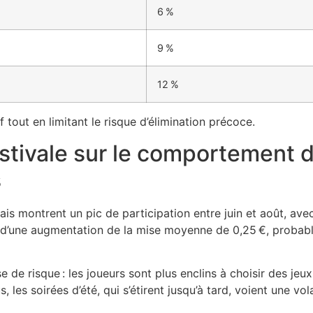
6 %
9 %
12 %
tout en limitant le risque d’élimination précoce.
 estivale sur le comportement 
s
ais montrent un pic de participation entre juin et août, 
 d’une augmentation de la mise moyenne de 0,25 €, probablem
 de risque : les joueurs sont plus enclins à choisir des jeu
 les soirées d’été, qui s’étirent jusqu’à tard, voient une vola