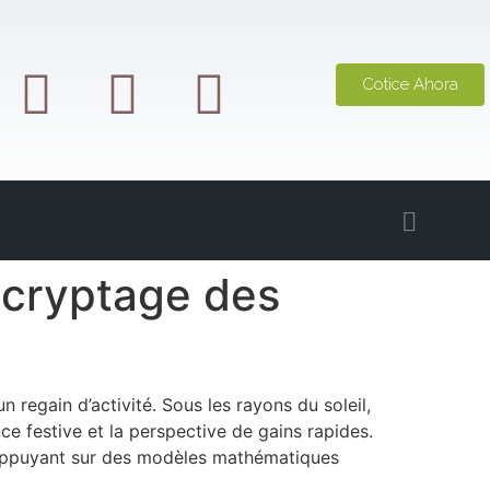
Cotice Ahora
décryptage des
un regain d’activité. Sous les rayons du soleil,
ce festive et la perspective de gains rapides.
s’appuyant sur des modèles mathématiques