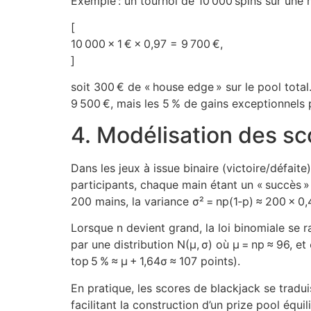
Exemple : un tournoi de 10 000 spins sur une 
[
10 000 × 1 € × 0,97 = 9 700 €,
]
soit 300 € de « house edge » sur le pool total
9 500 €, mais les 5 % de gains exceptionnels 
4. Modélisation des scor
Dans les jeux à issue binaire (victoire/défait
participants, chaque main étant un « succès »
200 mains, la variance σ² = np(1‑p) ≈ 200 × 0,
Lorsque n devient grand, la loi binomiale se r
par une distribution N(μ, σ) où μ = np ≈ 96, e
top 5 % ≈ μ + 1,64σ ≈ 107 points).
En pratique, les scores de blackjack se tradu
facilitant la construction d’un prize pool équil