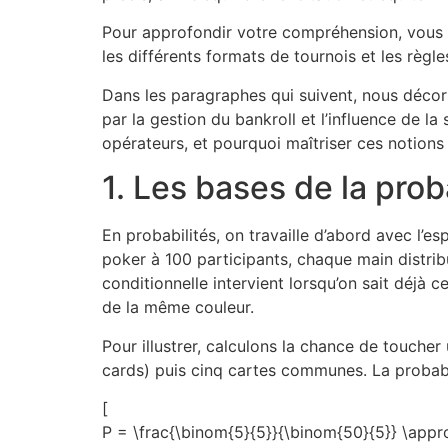
Pour approfondir votre compréhension, vous 
les différents formats de tournois et les règl
Dans les paragraphes qui suivent, nous décort
par la gestion du bankroll et l’influence de l
opérateurs, et pourquoi maîtriser ces notions
1. Les bases de la prob
En probabilités, on travaille d’abord avec l’e
poker à 100 participants, chaque main distrib
conditionnelle intervient lorsqu’on sait déjà c
de la même couleur.
Pour illustrer, calculons la chance de touche
cards) puis cinq cartes communes. La probabili
[
P = \frac{\binom{5}{5}}{\binom{50}{5}} \approx