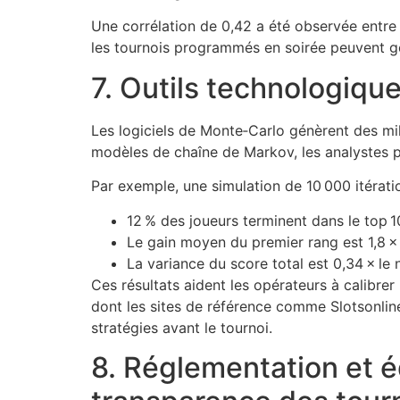
Une corrélation de 0,42 a été observée entre 
les tournois programmés en soirée peuvent gén
7. Outils technologique
Les logiciels de Monte‑Carlo génèrent des mil
modèles de chaîne de Markov, les analystes p
Par exemple, une simulation de 10 000 itératio
12 % des joueurs terminent dans le top 1
Le gain moyen du premier rang est 1,8 × 
La variance du score total est 0,34 × l
Ces résultats aident les opérateurs à calibrer l
dont les sites de référence comme Slotsonline
stratégies avant le tournoi.
8. Réglementation et 