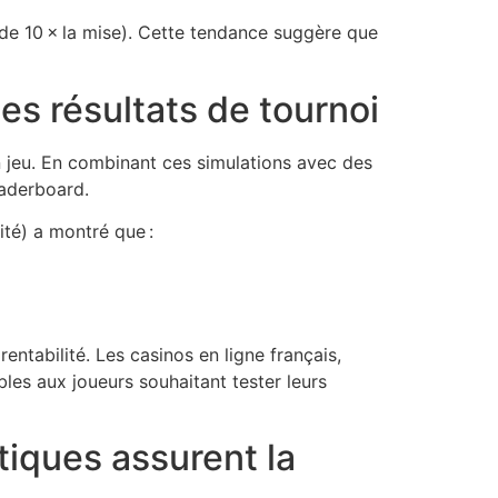
 de 10 × la mise). Cette tendance suggère que
les résultats de tournoi
un jeu. En combinant ces simulations avec des
eaderboard.
ité) a montré que :
rentabilité. Les casinos en ligne français,
les aux joueurs souhaitant tester leurs
iques assurent la