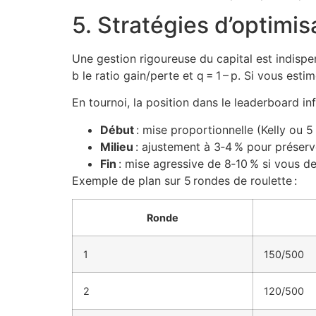
5. Stratégies d’optimis
Une gestion rigoureuse du capital est indispens
b le ratio gain/perte et q = 1 – p. Si vous estim
En tournoi, la position dans le leaderboard in
Début
: mise proportionnelle (Kelly ou 5
Milieu
: ajustement à 3‑4 % pour préserve
Fin
: mise agressive de 8‑10 % si vous d
Exemple de plan sur 5 rondes de roulette :
Ronde
1
150/500
2
120/500