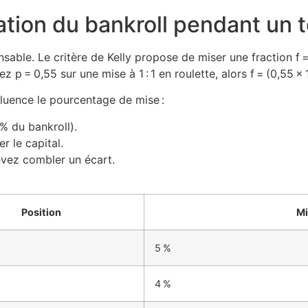
ation du bankroll pendant un t
able. Le critère de Kelly propose de miser une fraction f = (
ez p = 0,55 sur une mise à 1 : 1 en roulette, alors f = (0,55 × 
fluence le pourcentage de mise :
 % du bankroll).
r le capital.
evez combler un écart.
Position
Mi
5 %
4 %