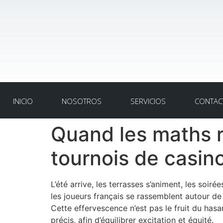
INICIO
NOSOTROS
SERVICIOS
CONTAC
Quand les maths r
tournois de casin
L’été arrive, les terrasses s’animent, les soiré
les joueurs français se rassemblent autour de 
Cette effervescence n’est pas le fruit du ha
précis, afin d’équilibrer excitation et équité.