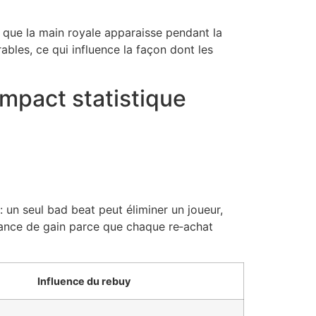
 que la main royale apparaisse pendant la
bles, ce qui influence la façon dont les
impact statistique
: un seul bad beat peut éliminer un joueur,
érance de gain parce que chaque re‑achat
Influence du rebuy