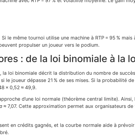
machine avec RTP = 97 % et volatilité moyenne. Le gain moy
. Si le même tournoi utilise une machine à RTP = 95 % mais à
peuvent propulser un joueur vers le podium.
es : de la loi binomiale à la l
e), la loi binomiale décrit la distribution du nombre de suc
 si le joueur dépasse 21 % de ses mises. Si la probabilité d
48 × 0,52 ≈ 49,9.
approche d’une loi normale (théorème central limite). Ainsi,
t σ ≈ 7,07. Cette approximation permet aux organisateurs de f
isent en crédits gagnés, et la courbe normale aide à prévoi
ibré.