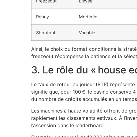
Freezeout
Élevée
Rebuy
Modérée
Shootout
Variable
Ainsi, le choix du format conditionne la strat
freezeout récompense la patience et la sélec
3. Le rôle du « house 
Le taux de retour au joueur (RTP) représente
signifie que, pour 100 €, le casino conserve 4
du nombre de crédits accumulés en un temps 
Les machines à haute volatilité offrent de gr
rapidement les classements estivaux. À l’invers
l’ascension dans le leaderboard.