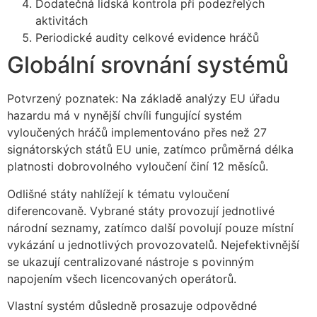
Dodatečná lidská kontrola při podezřelých
aktivitách
Periodické audity celkové evidence hráčů
Globální srovnání systémů
Potvrzený poznatek: Na základě analýzy EU úřadu
hazardu má v nynější chvíli fungující systém
vyloučených hráčů implementováno přes než 27
signátorských států EU unie, zatímco průměrná délka
platnosti dobrovolného vyloučení činí 12 měsíců.
Odlišné státy nahlížejí k tématu vyloučení
diferencovaně. Vybrané státy provozují jednotlivé
národní seznamy, zatímco další povolují pouze místní
vykázání u jednotlivých provozovatelů. Nejefektivnější
se ukazují centralizované nástroje s povinným
napojením všech licencovaných operátorů.
Vlastní systém důsledně prosazuje odpovědné