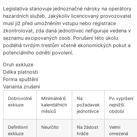
Legislativa stanovuje jednoznačné nároky na operátory
hazardních služeb. Jakýkoliv licencovaný provozovatel
musí již před umožněním vstupu nebo registrace
zkontrolovat, zda daná jednotlivec nefiguruje vedena v
seznamu excipovaných osob. Porušení této úkolu
podléhá tvrdým trestům včetně ekonomických pokut a
potenciálního odnětí povolení.
Druh exkluze
Délka platnosti
Forma spuštění
Varianta zrušení
Dobrovolné
Minimálně 6
Na
Po vypršení
exkluze
kalendářních
požadavek
nejnižší
měsíců
jednotlivce
období
Definitivní
Neurčito
Na žádost
Velmi
exkluze
hráče
omezená