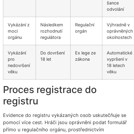
šance
odvolání
Vykázání z
Následkem
Regulační
Výhradně v
moci
rozhodnutí
orgán
oprávněných
orgánu
regulátora
okolnostech
Vykázání
Do dovršení
Ex lege ze
Automatické
pro
18 let
zákona
vypršení v
nedovršení
18 letech
věku
věku
Proces registrace do
registru
Evidence do registru vykázaných osob uskutečňuje se
pomocí více cest. Hráči jsou oprávněni podat formulář
přímo u regulačního orgánu, prostřednictvím