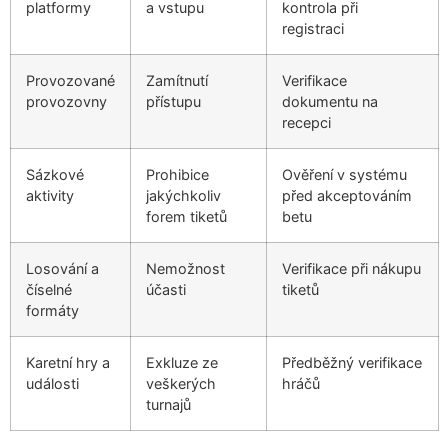
platformy
a vstupu
kontrola při
registraci
Provozované
Zamítnutí
Verifikace
provozovny
přístupu
dokumentu na
recepci
Sázkové
Prohibice
Ověření v systému
aktivity
jakýchkoliv
před akceptováním
forem tiketů
betu
Losování a
Nemožnost
Verifikace při nákupu
číselné
účasti
tiketů
formáty
Karetní hry a
Exkluze ze
Předběžný verifikace
události
veškerých
hráčů
turnajů